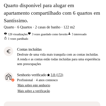
Quarto disponível para alugar em
apartamento compartilhado com 6 quartos em
Santíssimo.
Quarto
6
Quartos
2
casas de banho
122
m2
visibility
favorite
person
126
visualizações
3
vezes guardado como favorito
5
interessado
ios_share
1
vezes partilhado
Contas incluídas
euro
Desfrute de uma vida mais tranquila com as contas incluídas.
A renda e as contas estão todas incluídas para uma experiência
sem preocupações
star
Senhorio verificado
3.8 (172)
Profissional
·
4 anos
connosco
Mais sobre este senhorio
Mais sobre a verificação