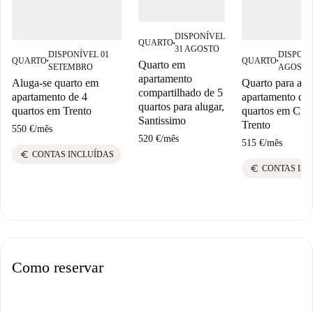
DISPONÍVEL
QUARTO
■
31 AGOSTO
DISPONÍVEL 01
DISPONÍ
QUARTO
QUARTO
Quarto em
■
■
SETEMBRO
AGOSTO
apartamento
Aluga-se quarto em
Quarto para alu
compartilhado de 5
apartamento de 4
apartamento de 
quartos para alugar,
quartos em Trento
quartos em Cris
Santissimo
Trento
550 €
/
mês
520 €
/
mês
515 €
/
mês
euro
CONTAS INCLUÍDAS
euro
CONTAS IN
Como reservar