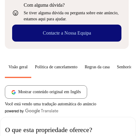
Com alguma dúvida?
sentiment_very_satisfied
Se tiver alguma dúvida ou pergunta sobre este anúncio,
estamos aqui para ajudar.
Contacte a Nossa Equipa
Visão geral
Política de cancelamento
Regras da casa
Senhorio
Mostrar conteúdo original em Inglês
Você está vendo uma tradução automática do anúncio
O que esta propriedade oferece?