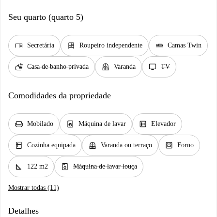
Seu quarto (quarto 5)
desk
dresser
airline_seat_flat
Secretária
Roupeiro independente
Camas Twin
soap
balcony
tv
Casa de banho privada
Varanda
TV
Comodidades da propriedade
chair
local_laundry_service
elevator
Mobilado
Máquina de lavar
Elevador
kitchen
balcony
oven_gen
Cozinha equipada
Varanda ou terraço
Forno
square_foot
dishwasher_gen
122 m2
Máquina de lavar louça
Mostrar todas (11)
Detalhes