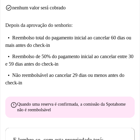
check_circle
nenhum valor será cobrado
Depois da aprovação do senhorio:
Reembolso total do pagamento inicial
ao cancelar 60 dias ou
mais antes do check-in
Reembolso de 50% do pagamento inicial
ao cancelar entre 30
e 59 dias antes do check-in
Não reembolsável
ao cancelar 29 dias ou menos antes do
check-in
error
Quando uma reserva é confirmada, a comissão da Spotahome
não é reembolsável
E lembre-se, com esta propriedade terá: