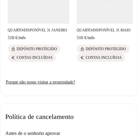
Há supermercados, incluindo Aldi e NaturaSì, a uma curta distância a pé,
oferecendo conveniência para suas necessidades diárias. Desfrute do
ambiente vibrante de Santissimo enquanto se hospeda nesta fantástica
propriedade.
QUARTO
DISPONÍVEL 31 JANEIRO
QUARTO
DISPONÍVEL 31 MAIO
■
■
510 €
/
mês
510 €
/
mês
lock
lock
DEPÓSITO PROTEGIDO
DEPÓSITO PROTEGIDO
euro
euro
CONTAS INCLUÍDAS
CONTAS INCLUÍDAS
Porque não posso visitar a propriedade?
Política de cancelamento
Antes de o senhorio aprovar