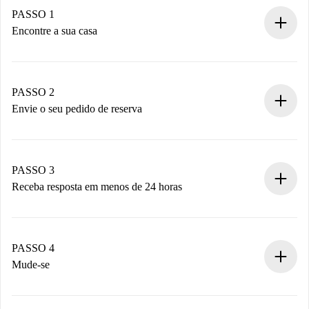
PASSO 1
Encontre a sua casa
Processo de reserva 100% online.
Casas e Proprietários verificados.
Você tem todas as informações necessárias
PASSO 2
antecipadamente.
Envie o seu pedido de reserva
Envie detalhes básicos do seu perfil e método de
pagamento.
Não cobramos nada até que o proprietário confirme.
PASSO 3
Receba resposta em menos de 24 horas
O proprietário tem até 24 horas para confirmar.
Se aceita, faremos a cobrança e conectaremos você ao
proprietário.
PASSO 4
Se recusada: não cobraremos nada e ofereceremos
Mude-se
alternativas.
Combine os detalhes da chegada com o proprietário,
Documentos necessários para “
Spotahome plus
”.
entrega das chaves, etc.