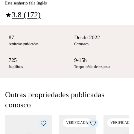
Este senhorio fala Inglês
3.8 (172)
star
87
Desde 2022
Anúncios publicados
Connosco
725
9-15h
Inquilinos
Tempo médio de resposta
Outras propriedades publicadas
conosco
VERIFICADA
VERIFICADA