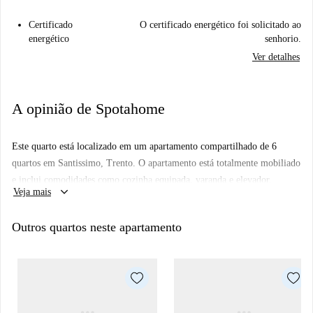
Certificado
O certificado energético foi solicitado ao
energético
senhorio.
Ver detalhes
A opinião de Spotahome
Este quarto está localizado em um apartamento compartilhado de 6
quartos em Santissimo, Trento. O apartamento está totalmente mobiliado
e inclui comodidades como cozinha equipada, varanda e elevador.
keyboard_arrow_down
Veja mais
Observe que casais e animais de estimação não são permitidos, e a
lavanderia conta com máquina de lavar privativa. Embora a Spotahome
Outros quartos neste apartamento
não tenha verificado pessoalmente o imóvel, todos os proprietários em
nossa plataforma passam por um rigoroso processo de seleção.
O apartamento está situado em Santissimo, uma área bem servida de
Trento. Nas proximidades, você encontrará diversas opções
gastronômicas, como Osteria della Mal'Ombra, Bar Vittoria e Sushiko.