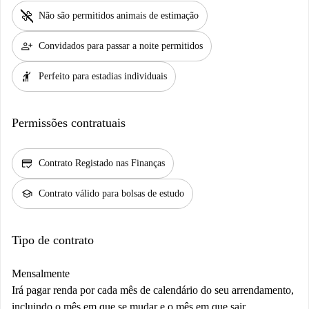
pet_supplies
Não são permitidos animais de estimação
person_add
Convidados para passar a noite permitidos
hail
Perfeito para estadias individuais
Permissões contratuais
credit_score
Contrato Registado nas Finanças
school
Contrato válido para bolsas de estudo
Tipo de contrato
Mensalmente
Irá pagar renda por cada mês de calendário do seu arrendamento,
incluindo o mês em que se mudar e o mês em que sair.