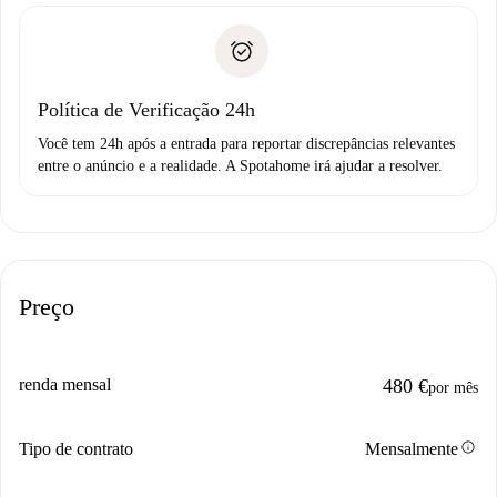
Documento de identidade ou Passaporte
A Spotahome só transferirá o primeiro pagamento se você
Comprovante de solvência
não comunicar nenhum problema.
Débito direto bancário
Política de Verificação 24h
Você tem 24h após a entrada para reportar discrepâncias relevantes
entre o anúncio e a realidade. A Spotahome irá ajudar a resolver.
Preço
renda mensal
480 €
por mês
info
Tipo de contrato
Mensalmente