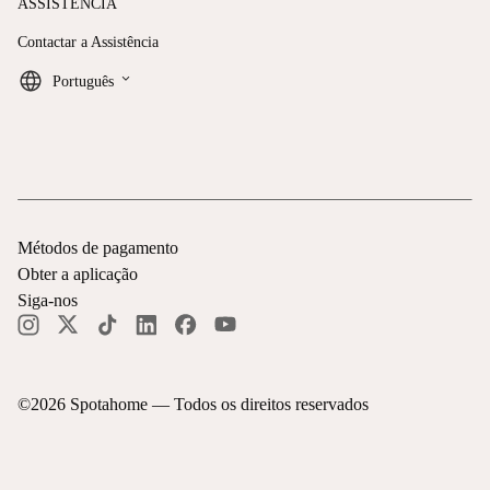
ASSISTÊNCIA
Contactar a Assistência
keyboard_arrow_down
Português
Métodos de pagamento
Obter a aplicação
Siga-nos
©
2026
Spotahome —
Todos os direitos reservados