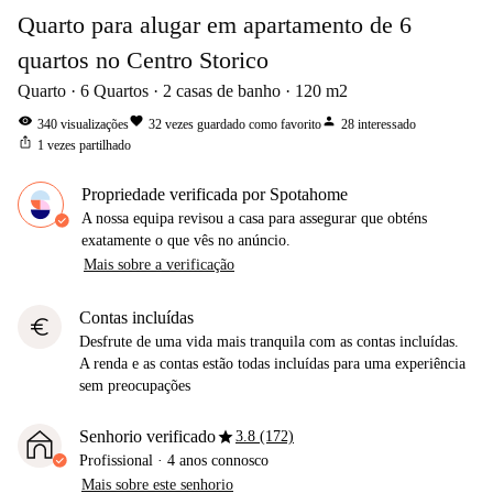
Quarto para alugar em apartamento de 6
quartos no Centro Storico
Quarto
6
Quartos
2
casas de banho
120
m2
visibility
favorite
person
340
visualizações
32
vezes guardado como favorito
28
interessado
ios_share
1
vezes partilhado
Propriedade verificada por Spotahome
A nossa equipa revisou a casa para assegurar que obténs
exatamente o que vês no anúncio.
Mais sobre a verificação
Contas incluídas
euro
Desfrute de uma vida mais tranquila com as contas incluídas.
A renda e as contas estão todas incluídas para uma experiência
sem preocupações
star
Senhorio verificado
3.8 (172)
Profissional
·
4 anos
connosco
Mais sobre este senhorio