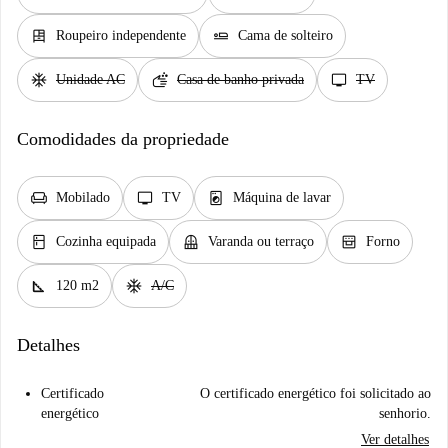
dresser
airline_seat_flat
Roupeiro independente
Cama de solteiro
ac_unit
soap
tv
Unidade AC
Casa de banho privada
TV
Comodidades da propriedade
chair
tv
local_laundry_service
Mobilado
TV
Máquina de lavar
kitchen
balcony
oven_gen
Cozinha equipada
Varanda ou terraço
Forno
square_foot
ac_unit
120 m2
A/C
Detalhes
Certificado
O certificado energético foi solicitado ao
energético
senhorio.
Ver detalhes