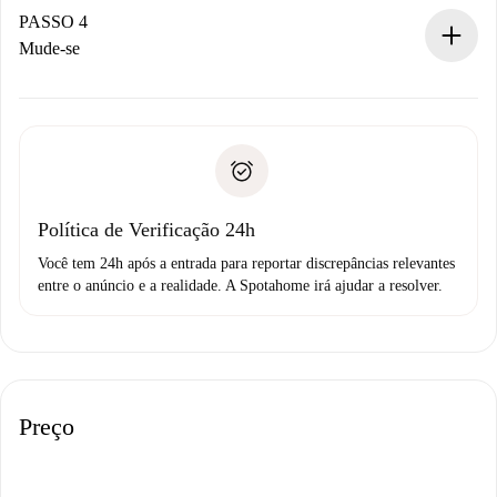
proprietário.
PASSO 4
Se recusada: não cobraremos nada e ofereceremos
Mude-se
alternativas.
Combine os detalhes da chegada com o proprietário,
Documentos necessários para “
Spotahome plus
”.
entrega das chaves, etc.
Documento de identidade ou Passaporte
A Spotahome só transferirá o primeiro pagamento se você
Comprovante de solvência
não comunicar nenhum problema.
Débito direto bancário
Política de Verificação 24h
Você tem 24h após a entrada para reportar discrepâncias relevantes
entre o anúncio e a realidade. A Spotahome irá ajudar a resolver.
Preço