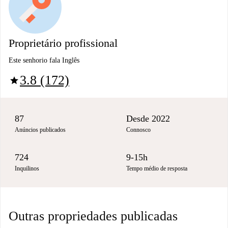
Proprietário profissional
Este senhorio fala Inglês
3.8 (172)
star
87
Desde 2022
Anúncios publicados
Connosco
724
9-15h
Inquilinos
Tempo médio de resposta
Outras propriedades publicadas