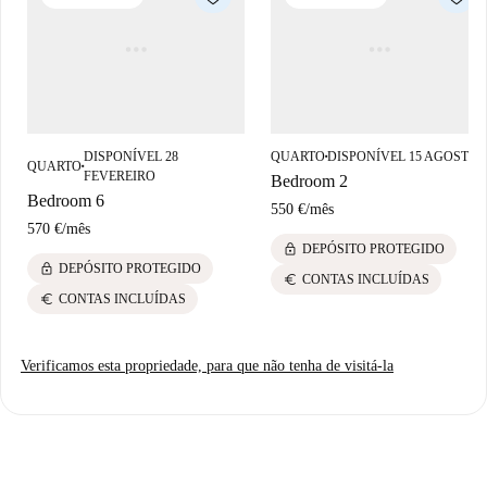
DISPONÍVEL 28
QUARTO
DISPONÍVEL 15 AGOSTO
■
QUARTO
■
FEVEREIRO
Bedroom 2
Bedroom 6
550 €
/
mês
570 €
/
mês
lock
DEPÓSITO PROTEGIDO
lock
DEPÓSITO PROTEGIDO
euro
CONTAS INCLUÍDAS
euro
CONTAS INCLUÍDAS
Verificamos esta propriedade, para que não tenha de visitá-la