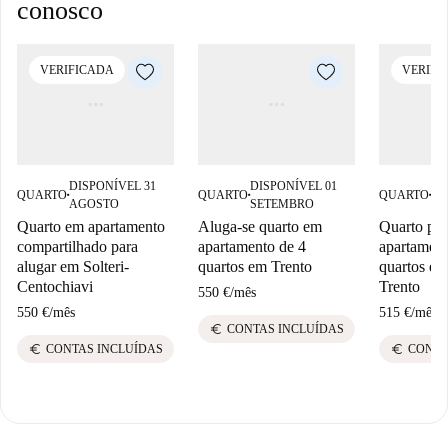
conosco
VERIFICADA
VERIFI
DISPONÍVEL 31
DISPONÍVEL 01
DI
QUARTO
QUARTO
QUARTO
■
■
■
AGOSTO
SETEMBRO
AG
Quarto em apartamento
Aluga-se quarto em
Quarto par
compartilhado para
apartamento de 4
apartament
alugar em Solteri-
quartos em Trento
quartos em
Centochiavi
Trento
550 €
/
mês
550 €
/
mês
515 €
/
mês
euro
CONTAS INCLUÍDAS
euro
euro
CONTAS INCLUÍDAS
CONTA