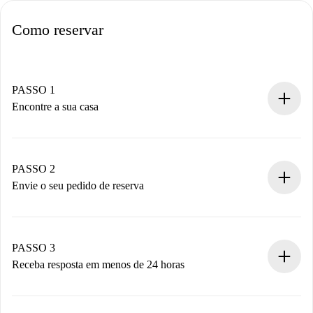
Como reservar
PASSO 1
Encontre a sua casa
Processo de reserva 100% online.
Casas e Proprietários verificados.
Você tem todas as informações necessárias
PASSO 2
antecipadamente.
Envie o seu pedido de reserva
Envie detalhes básicos do seu perfil e método de
pagamento.
Não cobramos nada até que o proprietário confirme.
PASSO 3
Receba resposta em menos de 24 horas
O proprietário tem até 24 horas para confirmar.
Se aceita, faremos a cobrança e conectaremos você ao