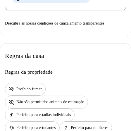
Descubra as nossas condições de cancelamento transparentes
Regras da casa
Regras da propriedade
smoke_free
Proibido fumar
pet_supplies
Não são permitidos animais de estimação
hail
Perfeito para estadias individuais
school
female
Perfeito para estudantes
Perfeito para mulheres