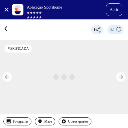
Aplicação Spotahome
Abrir
1
32
VERIFICADA
Fotografias
Mapa
Outros quartos