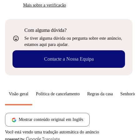
Mais sobre a verificação
Com alguma dúvida?
sentiment_very_satisfied
Se tiver alguma dúvida ou pergunta sobre este anúncio,
estamos aqui para ajudar.
Contacte a Nossa Equipa
Visão geral
Política de cancelamento
Regras da casa
Senhorio
Mostrar conteúdo original em Inglês
Você está vendo uma tradução automática do anúncio