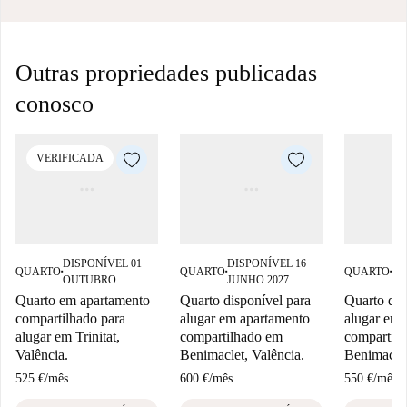
Outras propriedades publicadas
conosco
VERIFICADA
DISPONÍVEL 01
DISPONÍVEL 16
DI
QUARTO
QUARTO
QUARTO
■
■
■
OUTUBRO
JUNHO 2027
FE
Quarto em apartamento
Quarto disponível para
Quarto dis
compartilhado para
alugar em apartamento
alugar em 
alugar em Trinitat,
compartilhado em
compartil
Valência.
Benimaclet, Valência.
Benimaclet
525 €
/
mês
600 €
/
mês
550 €
/
mês