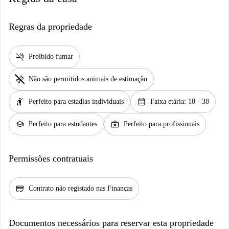
Regras da propriedade
smoke_free
Proibido fumar
pet_supplies
Não são permitidos animais de estimação
hail
calendar_month
Perfeito para estadias individuais
Faixa etária: 18 - 38
school
business_center
Perfeito para estudantes
Perfeito para profissionais
Permissões contratuais
credit_score
Contrato não registado nas Finanças
Documentos necessários para reservar esta propriedade