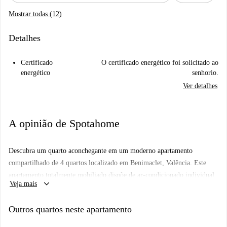
Mostrar todas (12)
Detalhes
Certificado
O certificado energético foi solicitado ao
energético
senhorio.
Ver detalhes
A opinião de Spotahome
Descubra um quarto aconchegante em um moderno apartamento
compartilhado de 4 quartos localizado em Benimaclet, Valência. Este
apartamento totalmente mobiliado dispõe de ar-condicionado individual
keyboard_arrow_down
Veja mais
e um sistema de aquecimento elétrico. O apartamento inclui uma
máquina de lavar roupa compartilhada, uma cozinha totalmente equipada
Outros quartos neste apartamento
com forno e um elevador para maior comodidade. Wi-Fi está disponível.