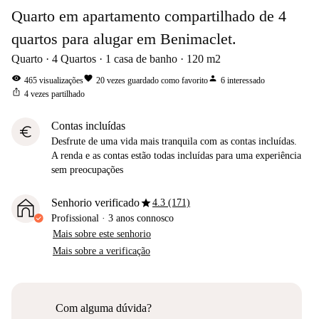
Quarto em apartamento compartilhado de 4
quartos para alugar em Benimaclet.
Quarto
4
Quartos
1
casa de banho
120
m2
visibility
favorite
person
465
visualizações
20
vezes guardado como favorito
6
interessado
ios_share
4
vezes partilhado
Contas incluídas
euro
Desfrute de uma vida mais tranquila com as contas incluídas.
A renda e as contas estão todas incluídas para uma experiência
sem preocupações
star
Senhorio verificado
4.3 (171)
Profissional
·
3 anos
connosco
Mais sobre este senhorio
Mais sobre a verificação
Com alguma dúvida?