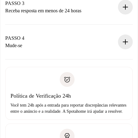
Não cobramos nada até que o proprietário confirme.
PASSO 3
Receba resposta em menos de 24 horas
O proprietário tem até 24 horas para confirmar.
Se aceita, faremos a cobrança e conectaremos você ao
proprietário.
PASSO 4
Se recusada: não cobraremos nada e ofereceremos
Mude-se
alternativas.
Combine os detalhes da chegada com o proprietário,
Documentos necessários para “
Spotahome plus
”.
entrega das chaves, etc.
Documento de identidade ou Passaporte
A Spotahome só transferirá o primeiro pagamento se você
Comprovante de solvência
não comunicar nenhum problema.
Débito direto bancário
Política de Verificação 24h
Você tem 24h após a entrada para reportar discrepâncias relevantes
entre o anúncio e a realidade. A Spotahome irá ajudar a resolver.