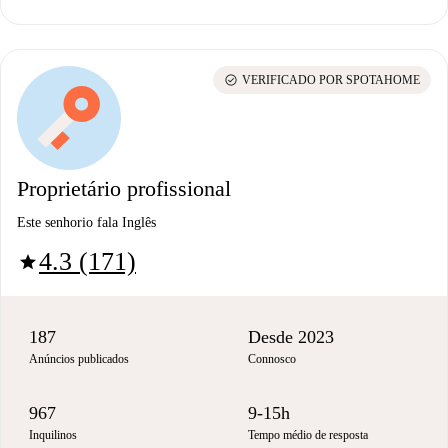
check_circle
VERIFICADO POR SPOTAHOME
Proprietário profissional
Este senhorio fala Inglês
4.3 (171)
star
187
Desde 2023
Anúncios publicados
Connosco
967
9-15h
Inquilinos
Tempo médio de resposta