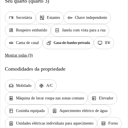
Seu quarto (quarto 3)
desk
shelves
key
Secretária
Estantes
Chave independente
dresser
window_closed
Roupeiro embutido
Janela com vista para a rua
airline_seat_flat
soap
tv
Cama de casal
Casa de banho privada
TV
Mostrar todas (9)
Comodidades da propriedade
chair
ac_unit
Mobilado
A/C
local_laundry_service
elevator
Máquina de lavar roupa nas zonas comuns
Elevador
kitchen
water_heater
Cozinha equipada
Aquecimento elétrico de água
water_heater
oven_gen
Unidades elétricas individuais para aquecimento
Forno