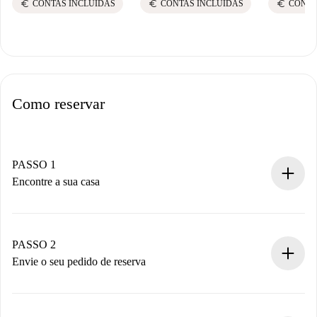
euro
euro
euro
CONTAS INCLUÍDAS
CONTAS INCLUÍDAS
CONTA
Como reservar
PASSO 1
Encontre a sua casa
Processo de reserva 100% online.
Casas e Proprietários verificados.
Você tem todas as informações necessárias
PASSO 2
antecipadamente.
Envie o seu pedido de reserva
Envie detalhes básicos do seu perfil e método de
pagamento.