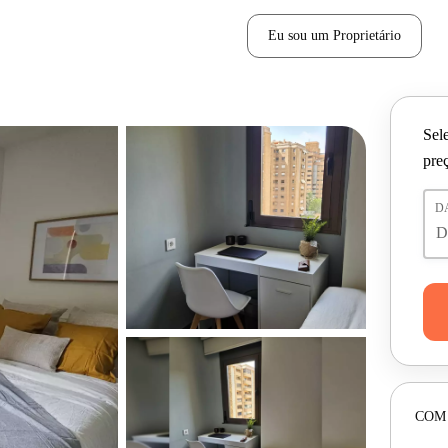
Eu sou um Proprietário
Sele
pre
D
COM