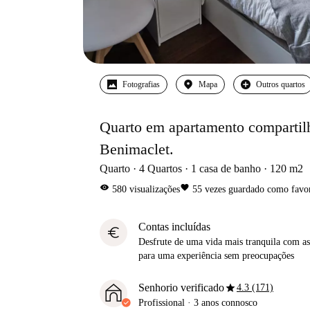
Fotografias
Mapa
Outros quartos
Quarto em apartamento compartilh
Benimaclet.
Quarto
4
Quartos
1
casa de banho
120
m2
visibility
favorite
580
visualizações
55
vezes guardado como favor
Contas incluídas
euro
Desfrute de uma vida mais tranquila com as 
para uma experiência sem preocupações
star
Senhorio verificado
4.3 (171)
Profissional
·
3 anos
connosco