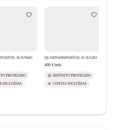
kibel Benimaclet e Stupendo. Além disso, atrações
vil e El Mocho de Beni. Mergulhe na animada
rta.
SPONÍVEL 30 JUNHO
QUARTO
DISPONÍVEL 01 JULHO
■
400 €
/
mês
lock
ITO PROTEGIDO
DEPÓSITO PROTEGIDO
euro
S INCLUÍDAS
CONTAS INCLUÍDAS