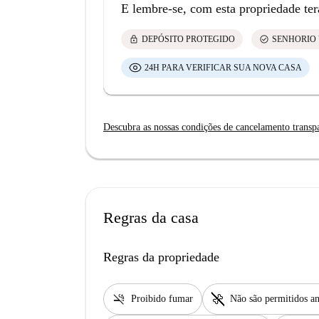
E lembre-se, com esta propriedade ter
lock
check_circle
DEPÓSITO PROTEGIDO
SENHORIO 
24H PARA VERIFICAR SUA NOVA CASA
Descubra as nossas condições de cancelamento transp
Regras da casa
Regras da propriedade
smoke_free
pet_supplies
Proibido fumar
Não são permitidos an