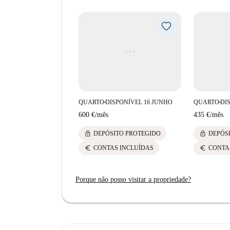
proximidades, incluindo Il Rosso, Taberna Jaiz
turísticas próximas incluem a Falla Guàrdia Ci
comunidade e desfrute da conveniência à sua po
QUARTO
DISPONÍVEL 16 JUNHO
QUARTO
DI
■
■
600 €
/
mês
435 €
/
mês
lock
lock
DEPÓSITO PROTEGIDO
DEPÓS
euro
euro
CONTAS INCLUÍDAS
CONTA
Porque não posso visitar a propriedade?