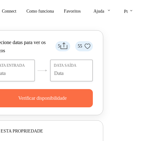
keyboard_arrow_down
keyboard_arrow_down
Connect
Como funciona
Favoritos
Ajuda
Pt
cione datas para ver os
5
55
ços
ATA ENTRADA
DATA SAÍDA
Verificar disponibilidade
 ESTA PROPRIEDADE