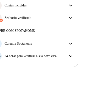
Contas incluídas
Desfrute de uma vida mais tranquila com as contas
incluídas. A renda e as contas estão todas incluídas
Senhorio verificado
para uma experiência sem preocupações
Profissional
·
3 anos
connosco
Mais sobre este senhorio
PRE COM SPOTAHOME
Mais sobre a verificação
Garantia Spotahome
Se o proprietário cancelar a sua reserva com pouca
antecedência, nós iremos A) pagar um hotel e ajudá-
24 horas para verificar a sua nova casa
lo a encontrar novo alojamento, ou B) reembolsar o
Se a propriedade não corresponder ao prometido no
seu dinheiro na totalidade.
nosso anúncio, tem 24 horas depois de se mudar para
pedir para ser realojado.