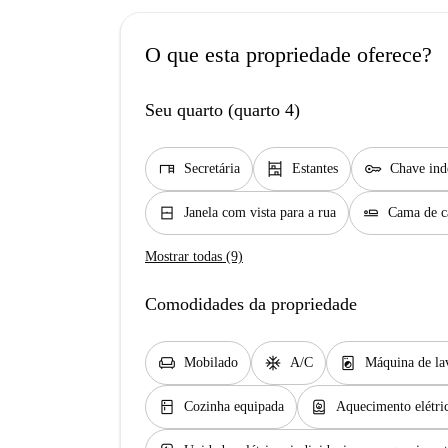
O que esta propriedade oferece?
Seu quarto (quarto 4)
desk
shelves
key
Secretária
Estantes
Chave ind
window_closed
airline_seat_flat
Janela com vista para a rua
Cama de c
Mostrar todas (9)
Comodidades da propriedade
chair
ac_unit
local_laundry_service
Mobilado
A/C
Máquina de la
kitchen
water_heater
Cozinha equipada
Aquecimento elétri