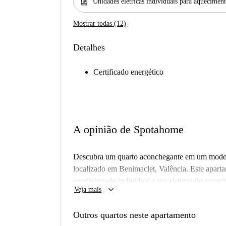
water_heater
Unidades elétricas individuais para aquecimen
Mostrar todas (12)
Detalhes
Certificado energético
A opinião de Spotahome
Descubra um quarto aconchegante em um moder
localizado em Benimaclet, Valência. Este apart
condicionado individual e um sistema de aqueci
keyboard_arrow_down
Veja mais
lavar roupa compartilhada, uma cozinha totalm
comodidade. Wi-Fi está disponível.
Outros quartos neste apartamento
Localizado no vibrante bairro de Benimaclet, v