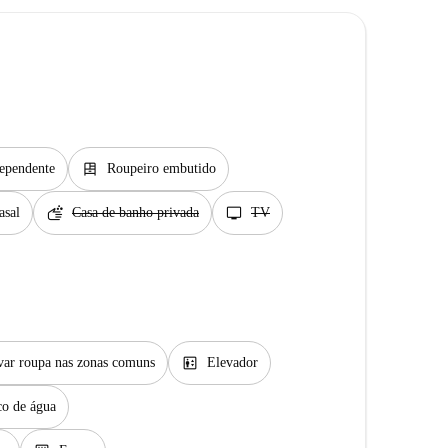
dresser
ependente
Roupeiro embutido
soap
tv
asal
Casa de banho privada
TV
elevator
var roupa nas zonas comuns
Elevador
co de água