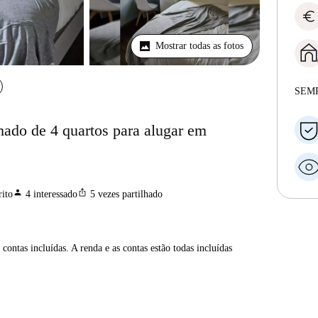
euro
Mostrar todas as fotos
SEM
ado de 4 quartos para alugar em
person
ios_share
ito
4
interessado
5
vezes partilhado
contas incluídas. A renda e as contas estão todas incluídas