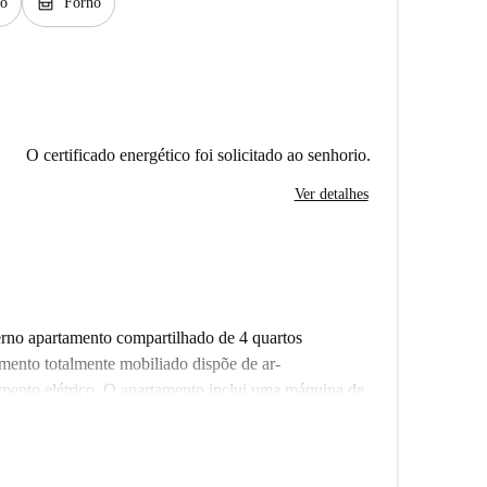
oven_gen
to
Forno
O certificado energético foi solicitado ao senhorio.
Ver detalhes
no apartamento compartilhado de 4 quartos
amento totalmente mobiliado dispõe de ar-
mento elétrico. O apartamento inclui uma máquina de
ente equipada com forno e um elevador para maior
ocê encontrará diversas opções gastronômicas nas