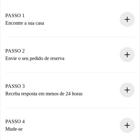
PASSO 1
Encontre a sua casa
Processo de reserva 100% online.
Casas e Proprietários verificados.
Você tem todas as informações necessárias
PASSO 2
antecipadamente.
Envie o seu pedido de reserva
Envie detalhes básicos do seu perfil e método de
pagamento.
Não cobramos nada até que o proprietário confirme.
PASSO 3
Receba resposta em menos de 24 horas
O proprietário tem até 24 horas para confirmar.
Se aceita, faremos a cobrança e conectaremos você ao
proprietário.
PASSO 4
Se recusada: não cobraremos nada e ofereceremos
Mude-se
alternativas.