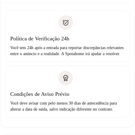
Combine os detalhes da chegada com o proprietário,
Documentos necessários para “
Spotahome plus
”.
entrega das chaves, etc.
Documento de identidade ou Passaporte
A Spotahome só transferirá o primeiro pagamento se você
Comprovante de solvência
não comunicar nenhum problema.
Débito direto bancário
Política de Verificação 24h
Você tem 24h após a entrada para reportar discrepâncias relevantes
entre o anúncio e a realidade. A Spotahome irá ajudar a resolver.
Condições de Aviso Prévio
Você deve avisar com pelo menos 30 dias de antecedência para
alterar a data de saída, salvo indicação diferente no contrato.