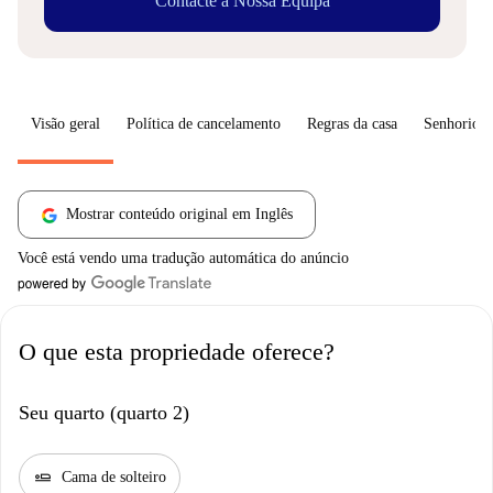
Contacte a Nossa Equipa
Visão geral
Política de cancelamento
Regras da casa
Senhorio
Mostrar conteúdo original em Inglês
Você está vendo uma tradução automática do anúncio
O que esta propriedade oferece?
Seu quarto (quarto 2)
airline_seat_flat
Cama de solteiro