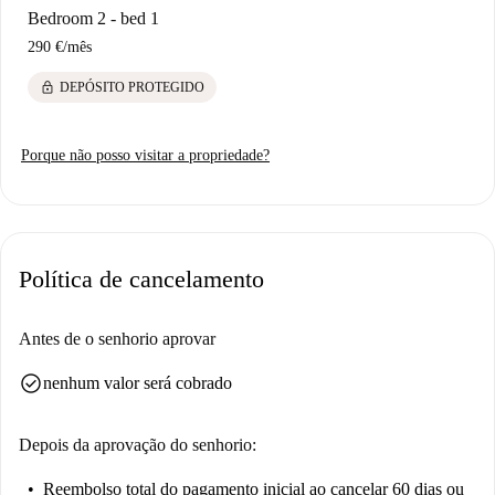
Bedroom 2 - bed 1
290 €
/
mês
lock
DEPÓSITO PROTEGIDO
Porque não posso visitar a propriedade?
Política de cancelamento
Antes de o senhorio aprovar
check_circle
nenhum valor será cobrado
Depois da aprovação do senhorio:
Reembolso total do pagamento inicial
ao cancelar 60 dias ou