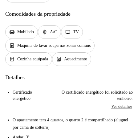
Comodidades da propriedade
chair
ac_unit
tv
Mobilado
A/C
TV
local_laundry_service
Máquina de lavar roupa nas zonas comuns
kitchen
water_heater
Cozinha equipada
Aquecimento
Detalhes
Certificado
O certificado energético foi solicitado ao
energético
senhorio.
Ver detalhes
O apartamento tem 4 quartos, o quarto 2 é compartilhado (aluguel
por cama de solteiro)
Andar: 3º