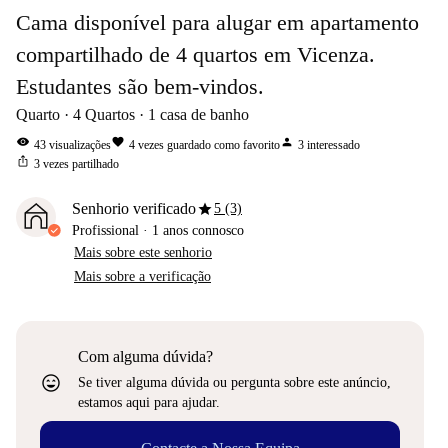
Cama disponível para alugar em apartamento
compartilhado de 4 quartos em Vicenza.
Estudantes são bem-vindos.
Quarto
4
Quartos
1
casa de banho
visibility
favorite
person
43
visualizações
4
vezes guardado como favorito
3
interessado
ios_share
3
vezes partilhado
star
Senhorio verificado
5 (3)
Profissional
·
1 anos
connosco
Mais sobre este senhorio
Mais sobre a verificação
Com alguma dúvida?
sentiment_very_satisfied
Se tiver alguma dúvida ou pergunta sobre este anúncio,
estamos aqui para ajudar.