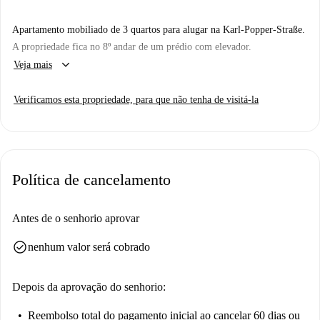
Apartamento mobiliado de 3 quartos para alugar na Karl-Popper-Straße.
A propriedade fica no 8º andar de um prédio com elevador.
keyboard_arrow_down
Veja mais
Verificamos esta propriedade, para que não tenha de visitá-la
Política de cancelamento
Antes de o senhorio aprovar
check_circle
nenhum valor será cobrado
Depois da aprovação do senhorio:
Reembolso total do pagamento inicial
ao cancelar 60 dias ou