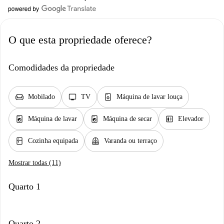
O que esta propriedade oferece?
Comodidades da propriedade
chair
tv
dishwasher_gen
Mobilado
TV
Máquina de lavar louça
local_laundry_service
local_laundry_service
elevator
Máquina de lavar
Máquina de secar
Elevador
kitchen
balcony
Cozinha equipada
Varanda ou terraço
Mostrar todas (11)
Quarto 1
Quarto 2