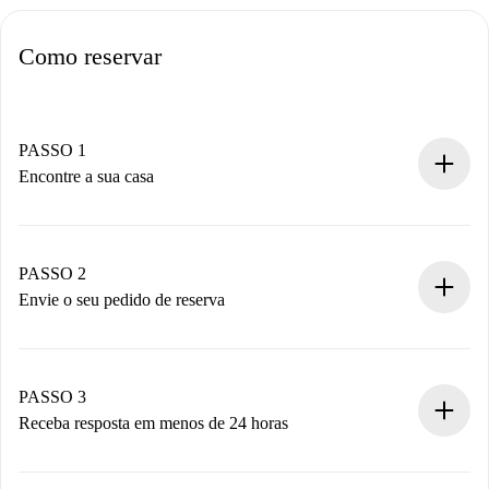
Como reservar
PASSO 1
Encontre a sua casa
Processo de reserva 100% online.
Casas e Proprietários verificados.
Você tem todas as informações necessárias
PASSO 2
antecipadamente.
Envie o seu pedido de reserva
Envie detalhes básicos do seu perfil e método de
pagamento.
Não cobramos nada até que o proprietário confirme.
PASSO 3
Receba resposta em menos de 24 horas
O proprietário tem até 24 horas para confirmar.