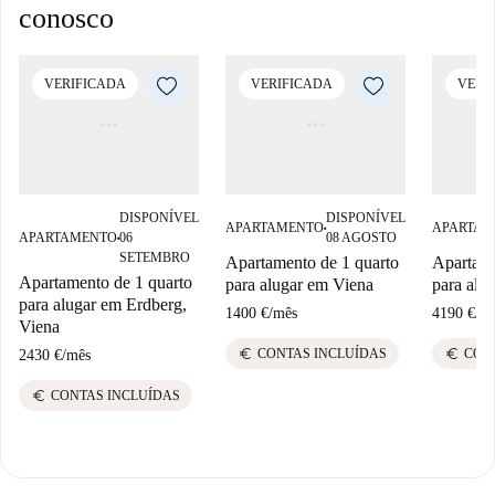
conosco
VERIFICADA
VERIFICADA
VERI
DISPONÍVEL
DISPONÍVEL
APARTAMENTO
APARTAM
■
APARTAMENTO
06
08 AGOSTO
■
SETEMBRO
Apartamento de 1 quarto
Apartame
Apartamento de 1 quarto
para alugar em Viena
para alu
para alugar em Erdberg,
1400 €
/
mês
4190 €
/
m
Viena
euro
euro
CONTAS INCLUÍDAS
CON
2430 €
/
mês
euro
CONTAS INCLUÍDAS