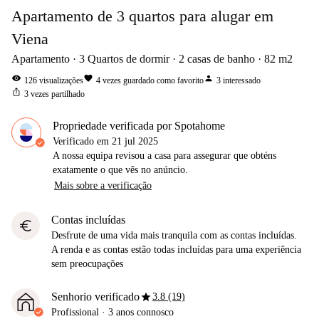
Apartamento de 3 quartos para alugar em
Viena
Apartamento
3
Quartos de dormir
2
casas de banho
82
m2
visibility
favorite
person
126
visualizações
4
vezes guardado como favorito
3
interessado
ios_share
3
vezes partilhado
Propriedade verificada por Spotahome
Verificado em
21 jul 2025
A nossa equipa revisou a casa para assegurar que obténs
exatamente o que vês no anúncio.
Mais sobre a verificação
Contas incluídas
euro
Desfrute de uma vida mais tranquila com as contas incluídas.
A renda e as contas estão todas incluídas para uma experiência
sem preocupações
star
Senhorio verificado
3.8 (19)
Profissional
·
3 anos
connosco