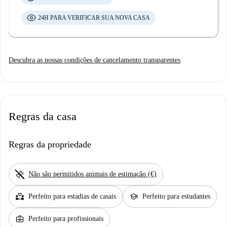
24H PARA VERIFICAR SUA NOVA CASA
Descubra as nossas condições de cancelamento transparentes
Regras da casa
Regras da propriedade
pet_supplies
Não são permitidos animais de estimação (€)
partner_heart
school
Perfeito para estadias de casais
Perfeito para estudantes
business_center
Perfeito para profissionais