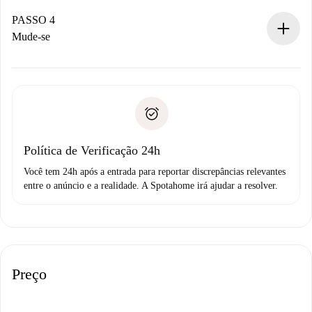
Se aceita, faremos a cobrança e conectaremos você ao
proprietário.
PASSO 4
Se recusada: não cobraremos nada e ofereceremos
Mude-se
alternativas.
Combine os detalhes da chegada com o proprietário,
Documentos necessários para “
Spotahome plus
”.
entrega das chaves, etc.
Documento de identidade ou Passaporte
A Spotahome só transferirá o primeiro pagamento se você
Comprovante de solvência
não comunicar nenhum problema.
Débito direto bancário
Política de Verificação 24h
Você tem 24h após a entrada para reportar discrepâncias relevantes
entre o anúncio e a realidade. A Spotahome irá ajudar a resolver.
Preço