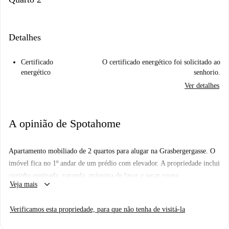
Detalhes
Certificado
O certificado energético foi solicitado ao
energético
senhorio.
Ver detalhes
A opinião de Spotahome
Apartamento mobiliado de 2 quartos para alugar na Grasbergergasse. O
imóvel fica no 1º andar de um prédio com elevador. A propriedade inclui
cozinha equipada, varanda, máquina de lavar e secar roupa.
keyboard_arrow_down
Veja mais
Verificamos esta propriedade, para que não tenha de visitá-la