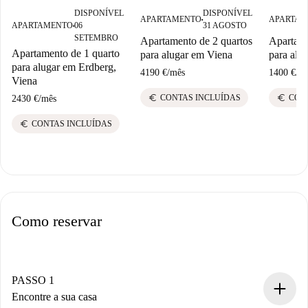
DISPONÍVEL
DISPONÍVEL
APARTAMENTO
APARTAM
■
APARTAMENTO
06
31 AGOSTO
■
SETEMBRO
Apartamento de 2 quartos
Apartame
Apartamento de 1 quarto
para alugar em Viena
para alu
para alugar em Erdberg,
4190 €
/
mês
1400 €
/
m
Viena
euro
euro
CONTAS INCLUÍDAS
CON
2430 €
/
mês
euro
CONTAS INCLUÍDAS
Como reservar
PASSO 1
Encontre a sua casa