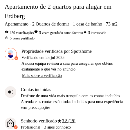
Apartamento de 2 quartos para alugar em
Erdberg
Apartamento
2
Quartos de dormir
1
casa de banho
73
m2
visibility
favorite
person
139
visualizações
5
vezes guardado como favorito
5
interessado
ios_share
5
vezes partilhado
Propriedade verificada por Spotahome
Verificado em
23 jul 2025
A nossa equipa revisou a casa para assegurar que obténs
exatamente o que vês no anúncio.
Mais sobre a verificação
Contas incluídas
euro
Desfrute de uma vida mais tranquila com as contas incluídas.
A renda e as contas estão todas incluídas para uma experiência
sem preocupações
star
Senhorio verificado
3.8 (19)
Profissional
·
3 anos
connosco