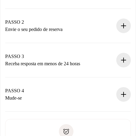
Processo de reserva 100% online.
Casas e Proprietários verificados.
Você tem todas as informações necessárias
PASSO 2
antecipadamente.
Envie o seu pedido de reserva
Envie detalhes básicos do seu perfil e método de
pagamento.
Não cobramos nada até que o proprietário confirme.
PASSO 3
Receba resposta em menos de 24 horas
O proprietário tem até 24 horas para confirmar.
Se aceita, faremos a cobrança e conectaremos você ao
proprietário.
PASSO 4
Se recusada: não cobraremos nada e ofereceremos
Mude-se
alternativas.
Combine os detalhes da chegada com o proprietário,
Documentos necessários para “
Spotahome plus
”.
entrega das chaves, etc.
Documento de identidade ou Passaporte
A Spotahome só transferirá o primeiro pagamento se você
Comprovante de solvência
não comunicar nenhum problema.
Débito direto bancário