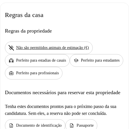
Regras da casa
Regras da propriedade
pet_supplies
Não são permitidos animais de estimação (€)
partner_heart
school
Perfeito para estadias de casais
Perfeito para estudantes
business_center
Perfeito para profissionais
Documentos necessários para reservar esta propriedade
Tenha estes documentos prontos para o próximo passo da sua
candidatura. Sem eles, a reserva não pode ser concluída.
description
description
Documento de identificação
Passaporte