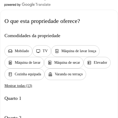
O que esta propriedade oferece?
Comodidades da propriedade
chair
tv
dishwasher_gen
Mobilado
TV
Máquina de lavar louça
local_laundry_service
local_laundry_service
elevator
Máquina de lavar
Máquina de secar
Elevador
kitchen
balcony
Cozinha equipada
Varanda ou terraço
Mostrar todas (13)
Quarto 1
Quarto 2