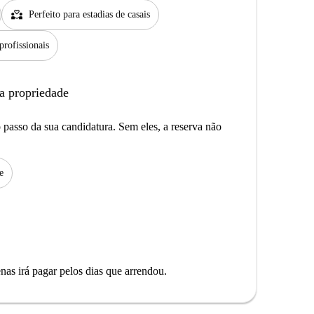
partner_heart
Perfeito para estadias de casais
profissionais
a propriedade
passo da sua candidatura. Sem eles, a reserva não
e
as irá pagar pelos dias que arrendou.