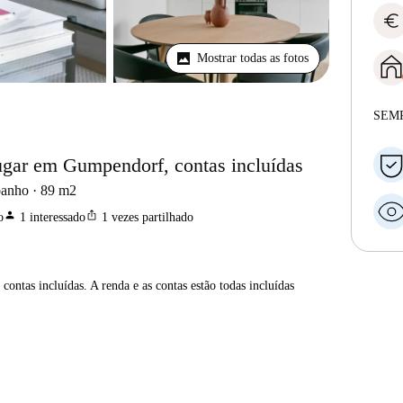
euro
Mostrar todas as fotos
SEM
ugar em Gumpendorf, contas incluídas
banho
89
m2
person
ios_share
o
1
interessado
1
vezes partilhado
contas incluídas. A renda e as contas estão todas incluídas