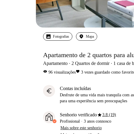
Fotografias
Mapa
Apartamento de 2 quartos para al
Apartamento
2
Quartos de dormir
1
casa de 
visibility
favorite
96
visualizações
3
vezes guardado como favorit
Contas incluídas
euro
Desfrute de uma vida mais tranquila com as 
para uma experiência sem preocupações
star
Senhorio verificado
3.8 (19)
Profissional
·
3 anos
connosco
Mais sobre este senhorio