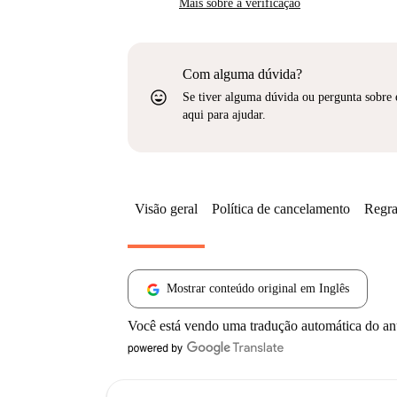
Mais sobre a verificação
Com alguma dúvida?
sentiment_very_satisfied
Se tiver alguma dúvida ou pergunta sobre 
aqui para ajudar.
Visão geral
Política de cancelamento
Regra
Mostrar conteúdo original em Inglês
Você está vendo uma tradução automática do a