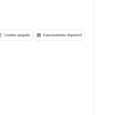
chen
garage
Cozinha equipada
Estacionamento disponível