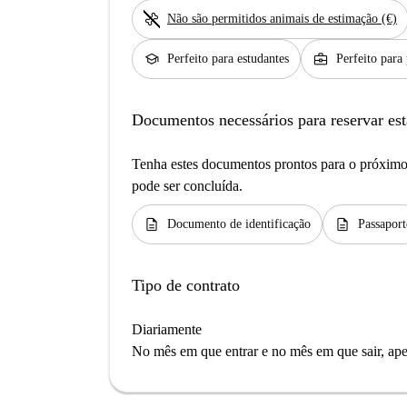
pet_supplies
Não são permitidos animais de estimação (€)
school
business_center
Perfeito para estudantes
Perfeito para 
Documentos necessários para reservar est
Tenha estes documentos prontos para o próximo 
pode ser concluída.
description
description
Documento de identificação
Passaport
Tipo de contrato
Diariamente
No mês em que entrar e no mês em que sair, apen