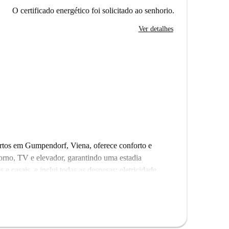
O certificado energético foi solicitado ao senhorio.
Ver detalhes
artos em Gumpendorf, Viena, oferece conforto e
orno, TV e elevador, garantindo uma estadia
s e casais, e inclui todas as despesas: eletricidade,
m Viena, o imóvel está rodeado por diversos
ntes internacionais, italianos e indonésios nas
osos como o Parque Helene-Heppe e a Haus des