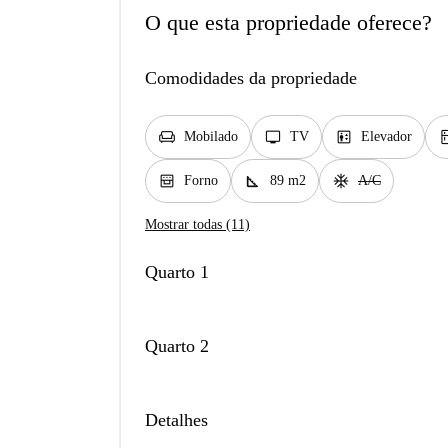
O que esta propriedade oferece?
Comodidades da propriedade
chair
tv
elevator
kit
Mobilado
TV
Elevador
oven_gen
square_foot
ac_unit
Forno
89 m2
A/C
Mostrar todas (11)
Quarto 1
Quarto 2
Detalhes