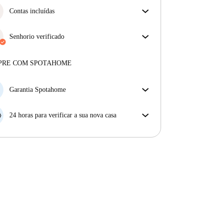
Contas incluídas
Desfrute de uma vida mais tranquila com as contas
incluídas. A renda e as contas estão todas incluídas
Senhorio verificado
para uma experiência sem preocupações
Profissional
·
3 anos
connosco
Mais sobre este senhorio
PRE COM SPOTAHOME
Mais sobre a verificação
Garantia Spotahome
Se o proprietário cancelar a sua reserva com pouca
antecedência, nós iremos A) pagar um hotel e ajudá-
24 horas para verificar a sua nova casa
lo a encontrar novo alojamento, ou B) reembolsar o
Se a propriedade não corresponder ao prometido no
seu dinheiro na totalidade.
nosso anúncio, tem 24 horas depois de se mudar para
pedir para ser realojado.