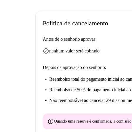
Meeres a uma curta distância a pé.
Política de cancelamento
Antes de o senhorio aprovar
check_circle
nenhum valor será cobrado
Depois da aprovação do senhorio:
Reembolso total do pagamento inicial
ao can
Reembolso de 50% do pagamento inicial
ao 
Não reembolsável
ao cancelar 29 dias ou me
error
Quando uma reserva é confirmada, a comissã