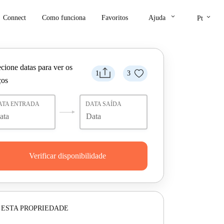
keyboard_arrow_down
keyboard_arrow_down
Connect
Como funciona
Favoritos
Ajuda
Pt
cione datas para ver os
1
3
ços
ATA ENTRADA
DATA SAÍDA
Verificar disponibilidade
 ESTA PROPRIEDADE