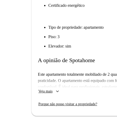
Certificado energético
Tipo de propriedade: apartamento
Piso: 3
Elevador: sim
A opinião de Spotahome
Este apartamento totalmente mobiliado de 2 qu
praticidade. O apartamento está equipado com f
confortável. É ideal para profissionais, estudante
keyboard_arrow_down
Veja mais
água, gás e Wi-Fi.
Localizado no vibrante bairro de Gumpendorf, e
Porque não posso visitar a propriedade?
restaurantes e atrações. Você encontrará restaura
proximidades, bem como pontos turísticos fam