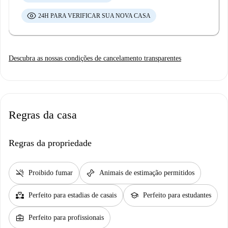
24H PARA VERIFICAR SUA NOVA CASA
Descubra as nossas condições de cancelamento transparentes
Regras da casa
Regras da propriedade
smoke_free
pet_supplies
Proibido fumar
Animais de estimação permitidos
partner_heart
school
Perfeito para estadias de casais
Perfeito para estudantes
business_center
Perfeito para profissionais