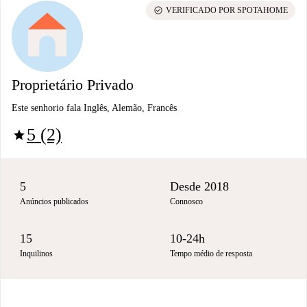
check_circle
VERIFICADO POR SPOTAHOME
Proprietário Privado
Este senhorio fala Inglês, Alemão, Francês
5 (2)
star
5
Desde 2018
Anúncios publicados
Connosco
15
10-24h
Inquilinos
Tempo médio de resposta