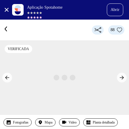
Aplicação Spotahome
Abrir
3
88
VERIFICADA
Fotografias
Mapa
Video
Planta detalhada