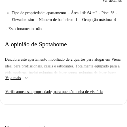
Ver detalhes
Tipo de propriedade: apartamento - Área útil: 64 m² - Piso: 3º -
Elevador: sim - Número de banheiros: 1 - Ocupação máxima: 4
- Estacionamento: não
A opinião de Spotahome
Descubra este apartamento mobiliado de 2 quartos para alugar em Viena,
ideal para profissionais, casais e estudantes. Totalmente equipado para a
vida moderna, inclui máquina de lavar roupa, máquina de lavar louça,
keyboard_arrow_down
Veja mais
forno e TV. Animais de estimação são permitidos com restrições, e o
imóvel conta com aquecimento a gás natural e sistema de água quente.
Verificamos esta propriedade, para que não tenha de visitá-la
Embora o anúncio não ofereça internet, a propriedade foi verificada pela
Spotahome, garantindo tranquilidade. Convenientemente localizado em
Viena, este apartamento fica perto de diversos pontos de interesse. Nas
proximidades, você encontrará o Mercado Penny, o restaurante Schnitzel
And Fischhaus e atrações turísticas notáveis como o