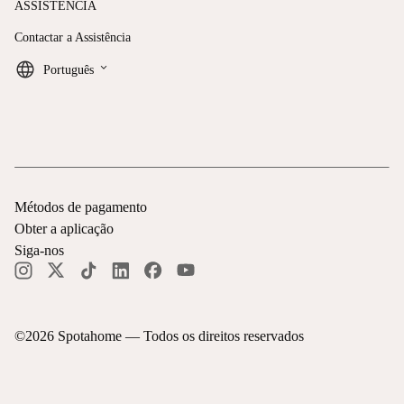
ASSISTÊNCIA
Contactar a Assistência
keyboard_arrow_down
Português
Métodos de pagamento
Obter a aplicação
Siga-nos
©
2026
Spotahome —
Todos os direitos reservados