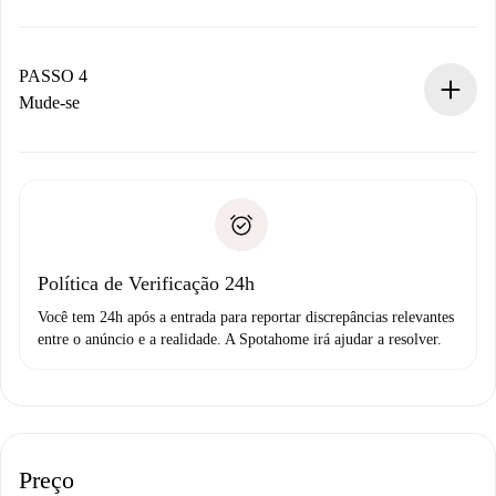
O proprietário tem até 24 horas para confirmar.
Se aceita, faremos a cobrança e conectaremos você ao
proprietário.
PASSO 4
Se recusada: não cobraremos nada e ofereceremos
Mude-se
alternativas.
Combine os detalhes da chegada com o proprietário,
Documentos necessários para “
Spotahome plus
”.
entrega das chaves, etc.
Documento de identidade ou Passaporte
A Spotahome só transferirá o primeiro pagamento se você
Comprovante de solvência
não comunicar nenhum problema.
Débito direto bancário
Política de Verificação 24h
Você tem 24h após a entrada para reportar discrepâncias relevantes
entre o anúncio e a realidade. A Spotahome irá ajudar a resolver.
Preço