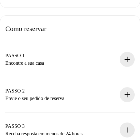
Como reservar
PASSO 1
Encontre a sua casa
Processo de reserva 100% online.
Casas e Proprietários verificados.
Você tem todas as informações necessárias
PASSO 2
antecipadamente.
Envie o seu pedido de reserva
Envie detalhes básicos do seu perfil e método de
pagamento.
Não cobramos nada até que o proprietário confirme.
PASSO 3
Receba resposta em menos de 24 horas