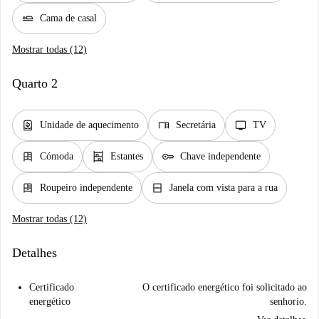
airline_seat_flat
Cama de casal
Mostrar todas (12)
Quarto 2
water_heater
desk
tv
Unidade de aquecimento
Secretária
TV
dresser
shelves
key
Cómoda
Estantes
Chave independente
dresser
window_closed
Roupeiro independente
Janela com vista para a rua
Mostrar todas (12)
Detalhes
Certificado
O certificado energético foi solicitado ao
energético
senhorio.