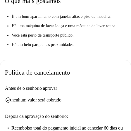
O que mais gostamos
Miliärverpflegungsetablissement Backsteinbau e o Gedenktafel Des
Sdap-Führungsmitglieds und Österr. Außenministers Otto-Bauer. Além
disso, o Parque Wilhelm-Kienzl e a Estátua de Maria também estão nas
É um bom apartamento com janelas altas e piso de madeira.
redondezas.
Há uma máquina de lavar louça e uma máquina de lavar roupa.
Você está perto de transporte público.
Há um belo parque nas proximidades.
Política de cancelamento
Antes de o senhorio aprovar
check_circle
nenhum valor será cobrado
Depois da aprovação do senhorio:
Reembolso total do pagamento inicial
ao cancelar 60 dias ou