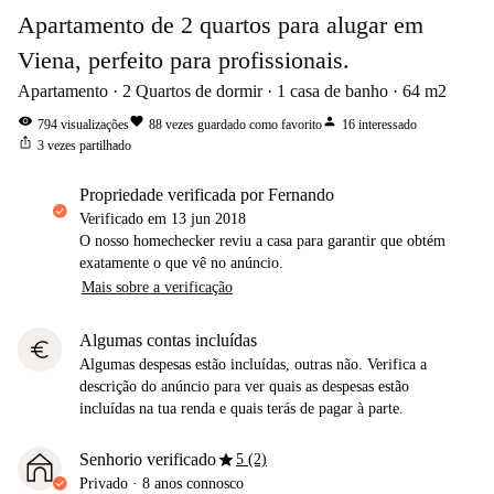
Apartamento de 2 quartos para alugar em
Viena, perfeito para profissionais.
Apartamento
2
Quartos de dormir
1
casa de banho
64
m2
visibility
favorite
person
794
visualizações
88
vezes guardado como favorito
16
interessado
ios_share
3
vezes partilhado
propriedade verificada por Fernando
Verificado em
13 jun 2018
O nosso homechecker reviu a casa para garantir que obtém
exatamente o que vê no anúncio.
Mais sobre a verificação
Algumas contas incluídas
euro
Algumas despesas estão incluídas, outras não. Verifica a
descrição do anúncio para ver quais as despesas estão
incluídas na tua renda e quais terás de pagar à parte.
star
Senhorio verificado
5 (2)
Privado
·
8 anos
connosco