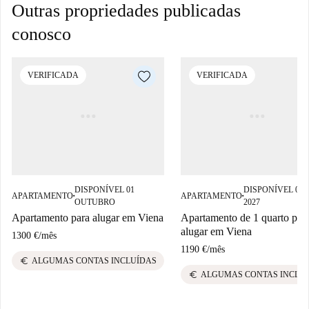
Outras propriedades publicadas
conosco
VERIFICADA
VERIFICADA
DISPONÍVEL 01
DISPONÍVEL 01
APARTAMENTO
APARTAMENTO
■
■
OUTUBRO
2027
Apartamento para alugar em Viena
Apartamento de 1 quarto par
alugar em Viena
1300 €
/
mês
1190 €
/
mês
euro
ALGUMAS CONTAS INCLUÍDAS
euro
ALGUMAS CONTAS INCLU