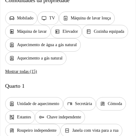
Comodidades da propriedade
chair
tv
dishwasher_gen
Mobilado
TV
Máquina de lavar louça
local_laundry_service
elevator
kitchen
Máquina de lavar
Elevador
Cozinha equipada
water_heater
Aquecimento de água a gás natural
water_heater
Aquecimento a gás natural
Mostrar todas (15)
Quarto 1
water_heater
desk
dresser
Unidade de aquecimento
Secretária
Cómoda
shelves
key
Estantes
Chave independente
dresser
window_closed
Roupeiro independente
Janela com vista para a rua