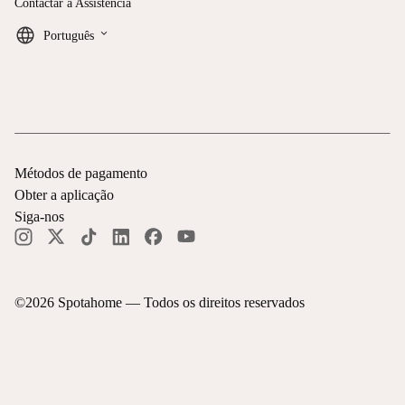
Contactar a Assistência
keyboard_arrow_down
Português
Métodos de pagamento
Obter a aplicação
Siga-nos
©
2026
Spotahome —
Todos os direitos reservados