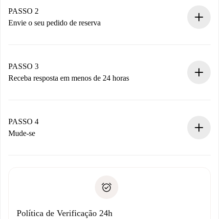
Você tem todas as informações necessárias
PASSO 2
antecipadamente.
Envie o seu pedido de reserva
Envie detalhes básicos do seu perfil e método de
pagamento.
Não cobramos nada até que o proprietário confirme.
PASSO 3
Receba resposta em menos de 24 horas
O proprietário tem até 24 horas para confirmar.
Se aceita, faremos a cobrança e conectaremos você ao
proprietário.
PASSO 4
Se recusada: não cobraremos nada e ofereceremos
Mude-se
alternativas.
Combine os detalhes da chegada com o proprietário,
Documentos necessários para “
Spotahome plus
”.
entrega das chaves, etc.
Documento de identidade ou Passaporte
A Spotahome só transferirá o primeiro pagamento se você
Comprovante de solvência
não comunicar nenhum problema.
Débito direto bancário
Política de Verificação 24h