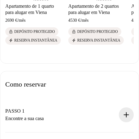
Apartamento de 1 quarto
Apartamento de 2 quartos
Apa
para alugar em Viena
para alugar em Viena
par
2690 €
/
mês
4530 €
/
mês
431
lock
lock
lock
DEPÓSITO PROTEGIDO
DEPÓSITO PROTEGIDO
electric_bolt
electric_bolt
electric_bolt
RESERVA INSTANTÂNEA
RESERVA INSTANTÂNEA
Como reservar
PASSO 1
Encontre a sua casa
Processo de reserva 100% online.
Casas e Proprietários verificados.