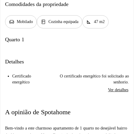
Comodidades da propriedade
chair
kitchen
square_foot
Mobilado
Cozinha equipada
47 m2
Quarto 1
Detalhes
Certificado
O certificado energético foi solicitado ao
energético
senhorio.
Ver detalhes
A opinião de Spotahome
Bem-vindo a este charmoso apartamento de 1 quarto no desejável bairro