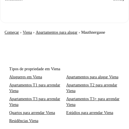
Começar
›
Viena
›
Apartamentos para alugar
›
Mauthnergasse
Tipos de propriedade em Viena
Alugueres em Viena
Apartamentos para alugar Viena
Apartamentos T1 para arrendar
Apartamentos T2 para arrendar
Viena
Viena
Apartamentos T3 para arrendar
Apartamentos T3+ para arrendar
Viena
Viena
Quartos para arrendar Viena
Estúdios para arrendar Viena
Residências Viena