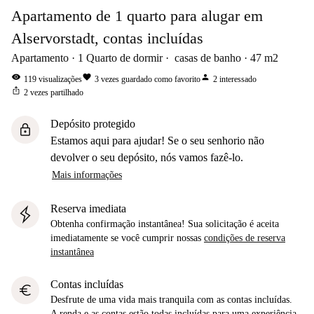
Apartamento de 1 quarto para alugar em
Alservorstadt, contas incluídas
Apartamento
1
Quarto de dormir
casas de banho
47
m2
visibility
favorite
person
119
visualizações
3
vezes guardado como favorito
2
interessado
ios_share
2
vezes partilhado
Depósito protegido
lock
Estamos aqui para ajudar! Se o seu senhorio não
devolver o seu depósito, nós vamos fazê-lo.
Mais informações
Reserva imediata
Obtenha confirmação instantânea! Sua solicitação é aceita
imediatamente se você cumprir nossas
condições de reserva
instantânea
Contas incluídas
euro
Desfrute de uma vida mais tranquila com as contas incluídas.
A renda e as contas estão todas incluídas para uma experiência