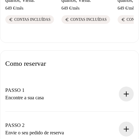
quartos, Viena.
quartos, Viena.
quartos, V
649 €
/
mês
649 €
/
mês
649 €
/
mês
euro
euro
euro
CONTAS INCLUÍDAS
CONTAS INCLUÍDAS
CONTA
Como reservar
PASSO 1
Encontre a sua casa
Processo de reserva 100% online.
Casas e Proprietários verificados.
Você tem todas as informações necessárias
PASSO 2
antecipadamente.
Envie o seu pedido de reserva