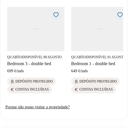
QUARTO
DISPONÍVEL 09 AGOSTO
QUARTO
DISPONÍVEL 01 AGOSTO
■
■
Bedroom 3 - double bed
Bedroom 1 - double bed
699 €
/
mês
649 €
/
mês
lock
lock
DEPÓSITO PROTEGIDO
DEPÓSITO PROTEGIDO
euro
euro
CONTAS INCLUÍDAS
CONTAS INCLUÍDAS
Porque não posso visitar a propriedade?