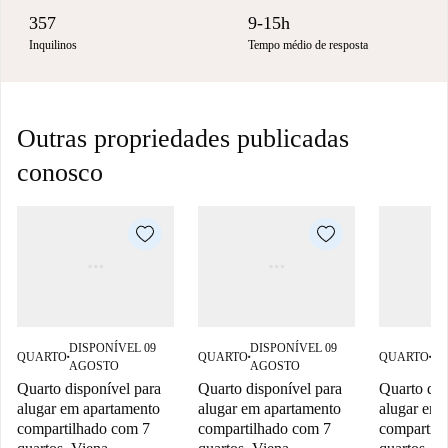
357
9-15h
Inquilinos
Tempo médio de resposta
Outras propriedades publicadas
conosco
DISPONÍVEL 09
DISPONÍVEL 09
DI
QUARTO
QUARTO
QUARTO
■
■
■
AGOSTO
AGOSTO
AG
Quarto disponível para
Quarto disponível para
Quarto dis
alugar em apartamento
alugar em apartamento
alugar em 
compartilhado com 7
compartilhado com 7
compartil