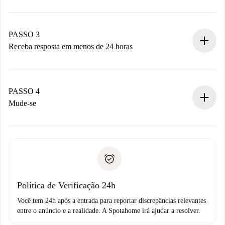
Envie detalhes básicos do seu perfil e método de
pagamento.
Não cobramos nada até que o proprietário confirme.
PASSO 3
Receba resposta em menos de 24 horas
O proprietário tem até 24 horas para confirmar.
Se aceita, faremos a cobrança e conectaremos você ao
proprietário.
PASSO 4
Se recusada: não cobraremos nada e ofereceremos
Mude-se
alternativas.
Combine os detalhes da chegada com o proprietário,
Documentos necessários para “
Spotahome plus
”.
entrega das chaves, etc.
Documento de identidade ou Passaporte
A Spotahome só transferirá o primeiro pagamento se você
Comprovante de solvência
não comunicar nenhum problema.
Débito direto bancário
Política de Verificação 24h
Você tem 24h após a entrada para reportar discrepâncias relevantes
entre o anúncio e a realidade. A Spotahome irá ajudar a resolver.