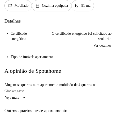
chair
kitchen
square_foot
Mobilado
Cozinha equipada
91 m2
Detalhes
Certificado
O certificado energético foi solicitado ao
energético
senhorio.
Ver detalhes
Tipo de imóvel: apartamento.
A opinião de Spotahome
Alugam-se quartos num apartamento mobilado de 4 quartos na
Glockengasse.
keyboard_arrow_down
Veja mais
Outros quartos neste apartamento