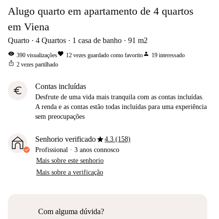
Alugo quarto em apartamento de 4 quartos
em Viena
Quarto
4
Quartos
1
casa de banho
91
m2
visibility
favorite
person
390
visualizações
12
vezes guardado como favorito
19
interessado
ios_share
2
vezes partilhado
Contas incluídas
euro
Desfrute de uma vida mais tranquila com as contas incluídas.
A renda e as contas estão todas incluídas para uma experiência
sem preocupações
star
Senhorio verificado
4.3 (158)
Profissional
·
3 anos
connosco
Mais sobre este senhorio
Mais sobre a verificação
Com alguma dúvida?