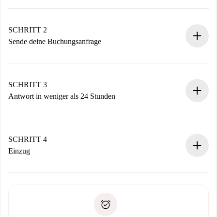
100% Online-Buchungsprozess.
Verifizierte Wohnungen und Vermieter.
Du erhältst alle notwendigen Informationen im Voraus.
SCHRITT 2
Sende deine Buchungsanfrage
Sende grundlegende Informationen zu deinem Profil und
deiner Zahlungsmethode.
Denk daran, dass wir dich erst belasten, wenn der
SCHRITT 3
Vermieter zustimmt.
Antwort in weniger als 24 Stunden
Der Vermieter hat bis zu 24 Stunden Zeit zu bestätigen.
Sobald die Buchung akzeptiert ist, belasten wir dich und
stellen den Kontakt her.
SCHRITT 4
Wenn der Vermieter ablehnen muss, entstehen keine
Einzug
Kosten und wir schlagen Alternativen vor.
Kläre mit dem Vermieter die Ankunftsdetails,
Benötigte Dokumente bei „
Spotahome plus
“-Objekten.
Schlüsselübergabe usw.
Personalausweis oder Reisepass
Spotahome überweist die erste Zahlung nur, wenn du keine
Zahlungsfähigkeitsnachweis
Probleme meldest.
Bankeinzug