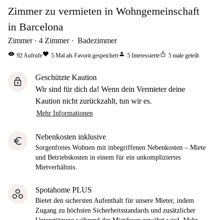
Zimmer zu vermieten in Wohngemeinschaft
in Barcelona
Zimmer
4
Zimmer
Badezimmer
visibility
favorite
person
ios_share
92
Aufrufe
5
Mal als Favorit gespeichert
5
Interessierte
5
male geteilt
Geschützte Kaution
lock
Wir sind für dich da! Wenn dein Vermieter deine
Kaution nicht zurückzahlt, tun wir es.
Mehr Informationen
Nebenkosten inklusive
euro
Sorgenfreies Wohnen mit inbegriffenen Nebenkosten – Miete
und Betriebskosten in einem für ein unkompliziertes
Mietverhältnis.
Spotahome PLUS
Bietet den sichersten Aufenthalt für unsere Mieter, indem
Zugang zu höchsten Sicherheitsstandards und zusätzlicher