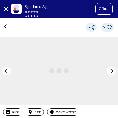
Spotahome App
Öffnen
5
5
Bilder
Karte
Weitere Zimmer