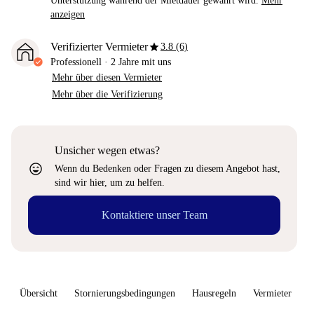
Unterstützung während der Mietdauer gewährt wird.
Mehr
anzeigen
star
Verifizierter Vermieter
3.8 (6)
Professionell
·
2 Jahre
mit uns
Mehr über diesen Vermieter
Mehr über die Verifizierung
Unsicher wegen etwas?
sentiment_very_satisfied
Wenn du Bedenken oder Fragen zu diesem Angebot hast,
sind wir hier, um zu helfen.
Kontaktiere unser Team
Übersicht
Stornierungsbedingungen
Hausregeln
Vermieter
W