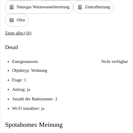
water_heater
water_heater
Naturgas Warmwasserbereitung
Zentralheizung
oven_gen
Ofen
Zeige alles (16)
Detail
Energieausweis
Nicht verfügbar
Objekttyp: Wohnung
Etage: 1.
Aufzug: ja
Anzahl der Badezimmer: 2
Wi-Fi installiert: ja
Spotahomes Meinung