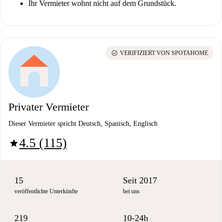
Ihr Vermieter wohnt nicht auf dem Grundstück.
check_circle
VERIFIZIERT VON SPOTAHOME
Privater Vermieter
Dieser Vermieter spricht Deutsch, Spanisch, Englisch
4.5 (115)
star
15
Seit 2017
veröffentlichte Unterkünfte
bei uns
219
10-24h