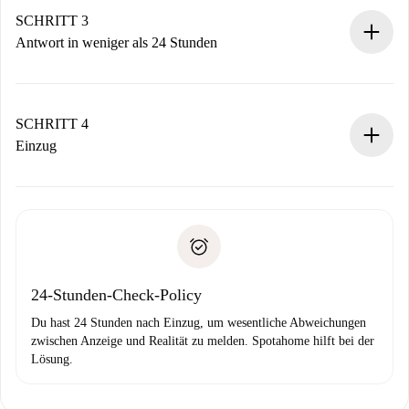
Denk daran, dass wir dich erst belasten, wenn der
SCHRITT 3
Vermieter zustimmt.
Antwort in weniger als 24 Stunden
Der Vermieter hat bis zu 24 Stunden Zeit zu bestätigen.
Sobald die Buchung akzeptiert ist, belasten wir dich und
stellen den Kontakt her.
SCHRITT 4
Wenn der Vermieter ablehnen muss, entstehen keine
Einzug
Kosten und wir schlagen Alternativen vor.
Kläre mit dem Vermieter die Ankunftsdetails,
Benötigte Dokumente bei „
Spotahome plus
“-Objekten.
Schlüsselübergabe usw.
Personalausweis oder Reisepass
Spotahome überweist die erste Zahlung nur, wenn du keine
Zahlungsfähigkeitsnachweis
Probleme meldest.
Bankeinzug
24-Stunden-Check-Policy
Du hast 24 Stunden nach Einzug, um wesentliche Abweichungen
zwischen Anzeige und Realität zu melden. Spotahome hilft bei der
Lösung.