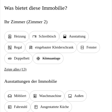
Was bietet diese Immobilie?
Ihr Zimmer (Zimmer 2)
water_heater
desk
window_open
Heizung
Schreibtisch
Ausstattung
shelves
dresser
window_closed
Regal
eingebauter Kleiderschrank
Fenster
airline_seat_flat
ac_unit
Doppelbett
Klimaanlage
Zeige alles (13)
Ausstattungen der Immobilie
chair
local_laundry_service
image
Möbliert
Waschmaschine
Außen
elevator
kitchen
Fahrstuhl
Ausgestattete Küche