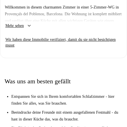
Willkommen in diesem charmanten Zimmer in einer 5-Zimmer-WG in
Provençals del Poblenou, Barcelona. Die Wohnung ist komplett möbliert
und verfügt über eine Küche mit allen wichtigen Geräten wie einem
keyboard_arrow_down
Mehr sehen
Backofen sowie eine eigene Waschmaschine. Ein Aufzug befindet sich
im Gebäude. Die Wohnung ist mit einer Gaszentralheizung und Erdgas-
Wir haben diese Immobilie verifiziert, damit du sie nicht besichtigen
Warmwasserbereitung ausgestattet.
musst
Die Lage der Wohnung ist ideal, umgeben von zahlreichen Geschäften
und Restaurants. In der Nähe finden Sie Restaurants wie Ana Restaurante
und El Raco de Can Ricart. Auch der Supermarkt Mercadona ist nicht
weit entfernt. Der beliebte Touristenort Parque Central von Poblenou ist
ebenfalls schnell zu erreichen und bietet somit ideale Bedingungen zum
Was uns am besten gefällt
Entspannen und Erholen.
Entspannen Sie sich in Ihrem komfortablen Schlafzimmer - hier
finden Sie alles, was Sie brauchen.
Beeindrucke deine Freunde mit einem ausgefallenen Festmahl - du
hast in dieser Küche das, was du brauchst.