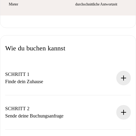
Mieter
durchschnittliche Antwortzeit
Wie du buchen kannst
SCHRITT 1
Finde dein Zuhause
100% Online-Buchungsprozess.
Verifizierte Wohnungen und Vermieter.
Du erhältst alle notwendigen Informationen im Voraus.
SCHRITT 2
Sende deine Buchungsanfrage
Sende grundlegende Informationen zu deinem Profil und
deiner Zahlungsmethode.