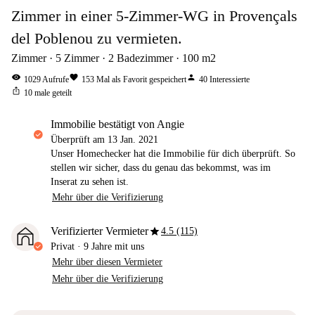
Zimmer in einer 5-Zimmer-WG in Provençals
del Poblenou zu vermieten.
Zimmer
5
Zimmer
2
Badezimmer
100
m2
visibility
favorite
person
1029
Aufrufe
153
Mal als Favorit gespeichert
40
Interessierte
ios_share
10
male geteilt
Immobilie bestätigt von Angie
Überprüft am
13 Jan. 2021
Unser Homechecker hat die Immobilie für dich überprüft. So
stellen wir sicher, dass du genau das bekommst, was im
Inserat zu sehen ist.
Mehr über die Verifizierung
star
Verifizierter Vermieter
4.5 (115)
Privat
·
9 Jahre
mit uns
Mehr über diesen Vermieter
Mehr über die Verifizierung