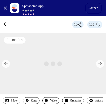
Spotahome App
Öffnen
10
153
ÜBERPRÜFT
Bilder
Karte
Video
Grundriss
Weitere 