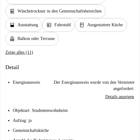
local_laundry_service
Wäschetrockner in den Gemeinschaftsbereichen
window_open
elevator
kitchen
Ausstattung
Fahrstuhl
Ausgestattete Küche
balcony
Balkon oder Terrasse
Zeige alles (11)
Detail
Energieausweis
Der Energieausweis wurde von den Vermieter
angefordert.
Details anzeigen
Objektart: Studentenwohnheim
Aufzug: ja
Gemeinschaftsküche