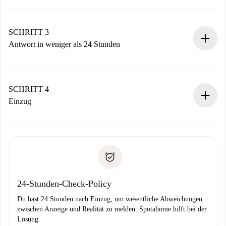
Sende grundlegende Informationen zu deinem Profil und
deiner Zahlungsmethode.
Denk daran, dass wir dich erst belasten, wenn der
SCHRITT 3
Vermieter zustimmt.
Antwort in weniger als 24 Stunden
Der Vermieter hat bis zu 24 Stunden Zeit zu bestätigen.
Sobald die Buchung akzeptiert ist, belasten wir dich und
stellen den Kontakt her.
SCHRITT 4
Wenn der Vermieter ablehnen muss, entstehen keine
Einzug
Kosten und wir schlagen Alternativen vor.
Kläre mit dem Vermieter die Ankunftsdetails,
Benötigte Dokumente bei „
Spotahome plus
“-Objekten.
Schlüsselübergabe usw.
Personalausweis oder Reisepass
Spotahome überweist die erste Zahlung nur, wenn du keine
Zahlungsfähigkeitsnachweis
Probleme meldest.
Bankeinzug
24-Stunden-Check-Policy
Du hast 24 Stunden nach Einzug, um wesentliche Abweichungen
zwischen Anzeige und Realität zu melden. Spotahome hilft bei der
Lösung.