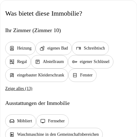
Was bietet diese Immobilie?
Ihr Zimmer (Zimmer 10)
water_heater
soap
desk
Heizung
eigenes Bad
Schreibtisch
shelves
package
key
Regal
Abstellraum
eigener Schlüssel
dresser
window_closed
eingebauter Kleiderschrank
Fenster
Zeige alles (13)
Ausstattungen der Immobilie
chair
tv
Möbliert
Fernseher
local_laundry_service
Waschmaschine in den Gemeinschaftsbereichen