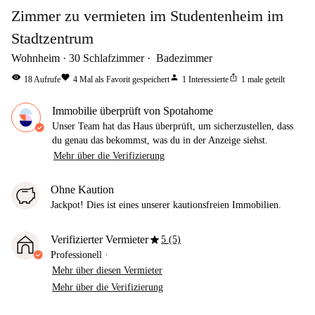
Zimmer zu vermieten im Studentenheim im
Stadtzentrum
Wohnheim
30
Schlafzimmer
Badezimmer
visibility
favorite
person
ios_share
18
Aufrufe
4
Mal als Favorit gespeichert
1
Interessierte
1
male geteilt
Immobilie überprüft von Spotahome
Unser Team hat das Haus überprüft, um sicherzustellen, dass
du genau das bekommst, was du in der Anzeige siehst.
Mehr über die Verifizierung
Ohne Kaution
Jackpot! Dies ist eines unserer kautionsfreien Immobilien.
star
Verifizierter Vermieter
5 (5)
Professionell
·
Mehr über diesen Vermieter
Mehr über die Verifizierung