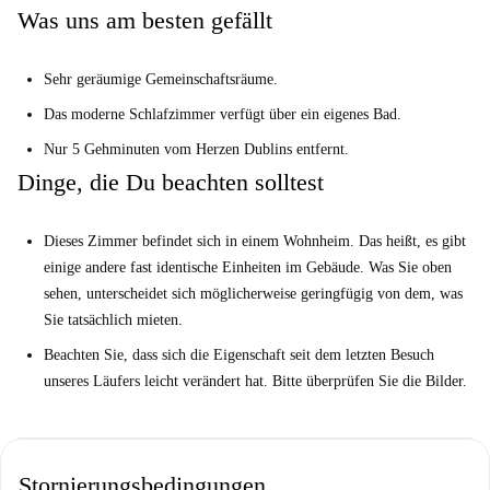
Was uns am besten gefällt
Rezeption einen Kaffee trinken, im Fitnessstudio trainieren oder im Kino
einen Film ansehen. Sie haben die Qual der Wahl.
Sehr geräumige Gemeinschaftsräume.
Sagen Sie den einheimischen Hunden Bear, Gizmo und Willoughby auf
jeden Fall Hallo!
Das moderne Schlafzimmer verfügt über ein eigenes Bad.
Wir sind der Meinung, dass dies ideal für abgehende Personen ist, die
Nur 5 Gehminuten vom Herzen Dublins entfernt.
nach zentraler Annehmlichkeit suchen. Sie sind nur 5 Minuten von der
Dinge, die Du beachten solltest
O'Connell Street entfernt und mitten im Herzen von Dublin. Dort finden
Sie Geschäfte, Restaurants, ein Kino und Sehenswürdigkeiten wie The
Dieses Zimmer befindet sich in einem Wohnheim. Das heißt, es gibt
Spire.
einige andere fast identische Einheiten im Gebäude. Was Sie oben
Hilf mir, meine Entscheidung zu treffen ...
sehen, unterscheidet sich möglicherweise geringfügig von dem, was
Sie tatsächlich mieten.
Diese Eigenschaft ist gut für mehrere Hochschulen einschließlich TU
Dublin, DCU und Trinity platziert. RCSI ist nur 4 Minuten entfernt auf
Beachten Sie, dass sich die Eigenschaft seit dem letzten Besuch
der Luas. Es ist ideal für Leute, die nach einem zentralen Ort suchen,
unseres Läufers leicht verändert hat. Bitte überprüfen Sie die Bilder.
um Spaß zu haben. Schnappen Sie sich Ihre neuen Freunde und machen
Sie sich auf den Weg in die Stadt.
Ihre Home-Checker, Jenny, sagte:
Stornierungsbedingungen