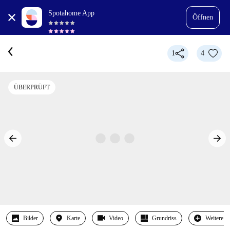
Spotahome App
Öffnen
1
4
ÜBERPRÜFT
Bilder
Karte
Video
Grundriss
Weitere 