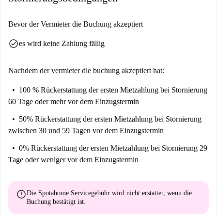
„Ich habe diese Immobilie geliebt. Es liegt direkt im Stadtzentrum und
der Raum nutzt wirklich jeden Winkel und jede Ecke sehr gut. "
Bevor der Vermieter die Buchung akzeptiert
check_circle
es wird keine Zahlung fällig
Nachdem der vermieter die buchung akzeptiert hat:
100 % Rückerstattung der ersten Mietzahlung
bei Stornierung
60 Tage oder mehr vor dem Einzugstermin
50% Rückerstattung der ersten Mietzahlung
bei Stornierung
zwischen 30 und 59 Tagen vor dem Einzugstermin
0% Rückerstattung der ersten Mietzahlung
bei Stornierung 29
Tage oder weniger vor dem Einzugstermin
error
Die Spotahome Servicegebühr wird
nicht erstattet
, wenn die
Buchung bestätigt ist.