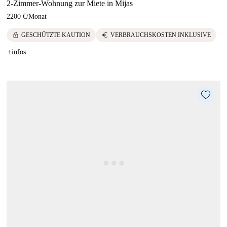
2-Zimmer-Wohnung zur Miete in Mijas
2200 €
/
Monat
lock
euro
GESCHÜTZTE KAUTION
VERBRAUCHSKOSTEN INKLUSIVE
+infos