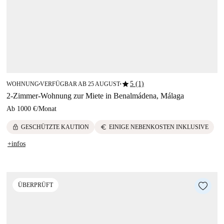
star
5 (1)
WOHNUNG
VERFÜGBAR AB 25 AUGUST
■
■
2-Zimmer-Wohnung zur Miete in Benalmádena, Málaga
Ab
1000 €
/
Monat
lock
euro
GESCHÜTZTE KAUTION
EINIGE NEBENKOSTEN INKLUSIVE
+infos
ÜBERPRÜFT