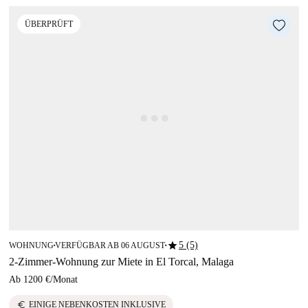
ÜBERPRÜFT
star
5 (5)
WOHNUNG
VERFÜGBAR AB 06 AUGUST
■
■
2-Zimmer-Wohnung zur Miete in El Torcal, Malaga
Ab
1200 €
/
Monat
euro
EINIGE NEBENKOSTEN INKLUSIVE