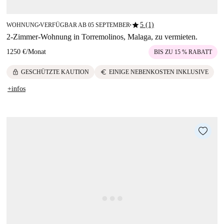
star
5 (1)
WOHNUNG
VERFÜGBAR AB 05 SEPTEMBER
■
■
2-Zimmer-Wohnung in Torremolinos, Malaga, zu vermieten.
1250 €
/
Monat
BIS ZU 15 % RABATT
lock
euro
GESCHÜTZTE KAUTION
EINIGE NEBENKOSTEN INKLUSIVE
+infos