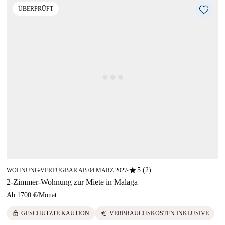
ÜBERPRÜFT
star
5 (2)
WOHNUNG
VERFÜGBAR AB 04 MÄRZ 2027
■
■
2-Zimmer-Wohnung zur Miete in Malaga
Ab
1700 €
/
Monat
lock
euro
GESCHÜTZTE KAUTION
VERBRAUCHSKOSTEN INKLUSIVE