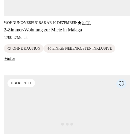
star
5 (1)
WOHNUNG
VERFÜGBAR AB 10 DEZEMBER
■
■
2-Zimmer-Wohnung zur Miete in Málaga
1700 €
/
Monat
savings
euro
OHNE KAUTION
EINIGE NEBENKOSTEN INKLUSIVE
+infos
ÜBERPRÜFT