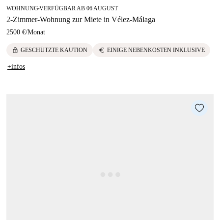
WOHNUNG
VERFÜGBAR AB 06 AUGUST
■
2-Zimmer-Wohnung zur Miete in Vélez-Málaga
2500 €
/
Monat
lock
euro
GESCHÜTZTE KAUTION
EINIGE NEBENKOSTEN INKLUSIVE
+infos