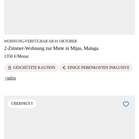
WOHNUNG
VERFÜGBAR AB 01 OKTOBER
■
2-Zimmer-Wohnung zur Miete in Mijas, Malaga
1350 €
/
Monat
lock
euro
GESCHÜTZTE KAUTION
EINIGE NEBENKOSTEN INKLUSIVE
+infos
ÜBERPRÜFT