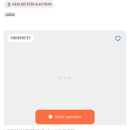
lock
GESCHÜTZTE KAUTION
+infos
ÜBERPRÜFT
Suche speichern