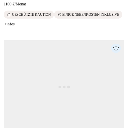
1100 €
/
Monat
lock
euro
GESCHÜTZTE KAUTION
EINIGE NEBENKOSTEN INKLUSIVE
+infos