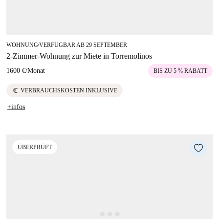
WOHNUNG
VERFÜGBAR AB 29 SEPTEMBER
■
2-Zimmer-Wohnung zur Miete in Torremolinos
1600 €
/
Monat
BIS ZU 5 % RABATT
euro
VERBRAUCHSKOSTEN INKLUSIVE
+infos
ÜBERPRÜFT