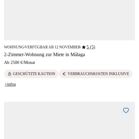
star
5 (5)
WOHNUNG
VERFÜGBAR AB 12 NOVEMBER
■
■
2-Zimmer-Wohnung zur Miete in Málaga
Ab
2500 €
/
Monat
lock
euro
GESCHÜTZTE KAUTION
VERBRAUCHSKOSTEN INKLUSIVE
+infos