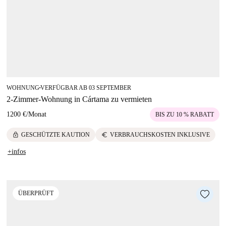
WOHNUNG
VERFÜGBAR AB 03 SEPTEMBER
■
2-Zimmer-Wohnung in Cártama zu vermieten
1200 €
/
Monat
BIS ZU 10 % RABATT
lock
euro
GESCHÜTZTE KAUTION
VERBRAUCHSKOSTEN INKLUSIVE
+infos
ÜBERPRÜFT