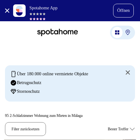
Spotahome App
Öffnen
mobile
Über 180.000 online vermietete Objekte
check_circle
Betrugsschutz
diamond
Stornoschutz
95
2-Schlafzimmer Wohnung zum Mieten in Málaga
Filter zurücksetzen