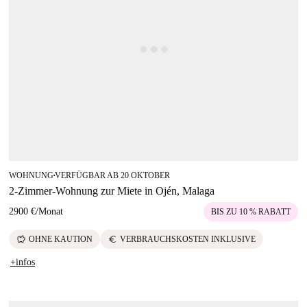
WOHNUNG
VERFÜGBAR AB 20 OKTOBER
■
2-Zimmer-Wohnung zur Miete in Ojén, Malaga
2900 €
/
Monat
BIS ZU 10 % RABATT
savings
euro
OHNE KAUTION
VERBRAUCHSKOSTEN INKLUSIVE
+infos