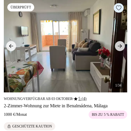
ÜBERPRÜFT
1/34
star
5 (4)
WOHNUNG
VERFÜGBAR AB 03 OKTOBER
■
■
2-Zimmer-Wohnung zur Miete in Benalmádena, Málaga
1000 €
/
Monat
BIS ZU 5 % RABATT
lock
GESCHÜTZTE KAUTION