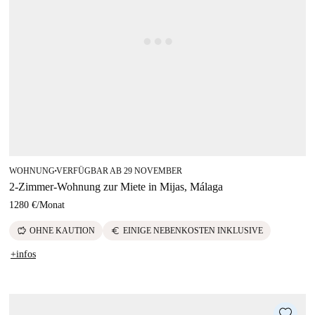
WOHNUNG
VERFÜGBAR AB 29 NOVEMBER
■
2-Zimmer-Wohnung zur Miete in Mijas, Málaga
1280 €
/
Monat
savings
euro
OHNE KAUTION
EINIGE NEBENKOSTEN INKLUSIVE
+infos