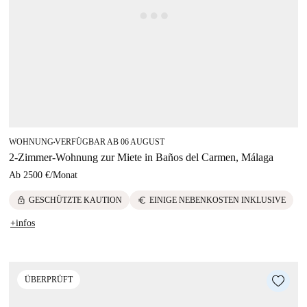
WOHNUNG
VERFÜGBAR AB 06 AUGUST
■
2-Zimmer-Wohnung zur Miete in Baños del Carmen, Málaga
Ab
2500 €
/
Monat
lock
euro
GESCHÜTZTE KAUTION
EINIGE NEBENKOSTEN INKLUSIVE
+infos
ÜBERPRÜFT