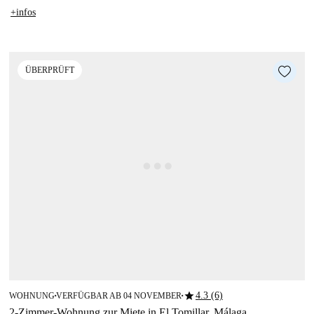
+infos
ÜBERPRÜFT
star
4.3 (6)
WOHNUNG
VERFÜGBAR AB 04 NOVEMBER
■
■
2-Zimmer-Wohnung zur Miete in El Tomillar, Málaga