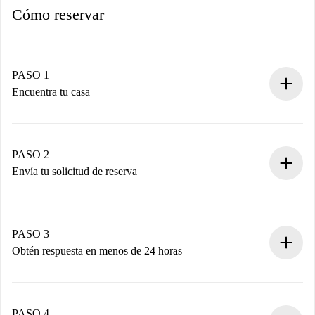
Cómo reservar
PASO 1
Encuentra tu casa
Proceso de reserva 100% online.
Casas y Propietarios verificados.
Tienes toda la información necesaria por adelantado.
PASO 2
Envía tu solicitud de reserva
Envía detalles básicos de tu perfil y de tu método de pago.
Recuerda que no te cobraremos nada hasta que el
propietario acepte.
PASO 3
Obtén respuesta en menos de 24 horas
El propietario tiene menos de 24 horas para confirmar.
Si es aceptada, te haremos el cargo y te pondremos en
contacto con el propietario.
PASO 4