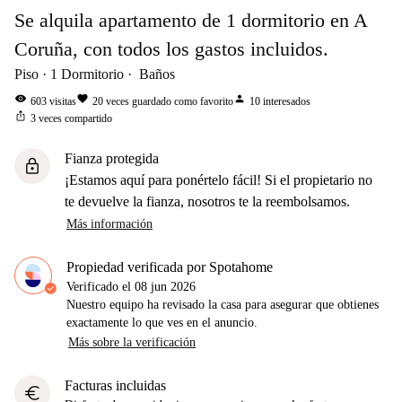
Se alquila apartamento de 1 dormitorio en A
Coruña, con todos los gastos incluidos.
Piso
1
Dormitorio
Baños
visibility
favorite
person
603
visitas
20
veces guardado como favorito
10
interesados
ios_share
3
veces compartido
Fianza protegida
lock
¡Estamos aquí para ponértelo fácil! Si el propietario no
te devuelve la fianza, nosotros te la reembolsamos.
Más información
Propiedad verificada por Spotahome
Verificado el
08 jun 2026
Nuestro equipo ha revisado la casa para asegurar que obtienes
exactamente lo que ves en el anuncio.
Más sobre la verificación
Facturas incluidas
euro