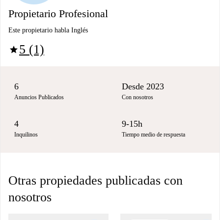
Propietario Profesional
Este propietario habla Inglés
5 (1)
star
6
Desde 2023
Anuncios Publicados
Con nosotros
4
9-15h
Inquilinos
Tiempo medio de respuesta
Otras propiedades publicadas con
nosotros