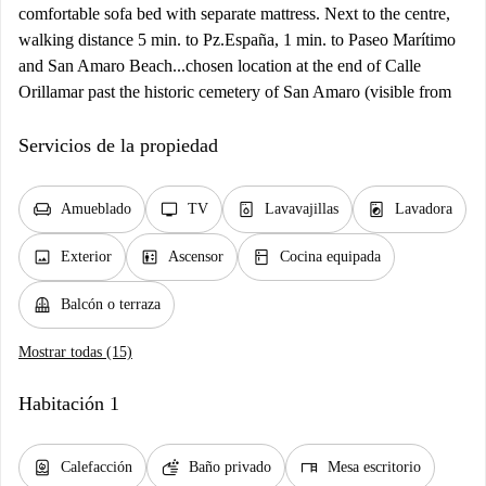
comfortable sofa bed with separate mattress. Next to the centre,
walking distance 5 min. to Pz.España, 1 min. to Paseo Marítimo
and San Amaro Beach...chosen location at the end of Calle
Orillamar past the historic cemetery of San Amaro (visible from
Servicios de la propiedad
chair
tv
dishwasher_gen
local_laundry_service
Amueblado
TV
Lavavajillas
Lavadora
image
elevator
kitchen
Exterior
Ascensor
Cocina equipada
balcony
Balcón o terraza
Mostrar todas (15)
Habitación 1
water_heater
soap
desk
Calefacción
Baño privado
Mesa escritorio