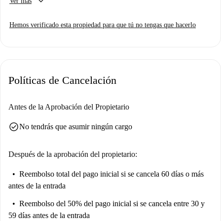
keyboard_arrow_down
Ver más
calefacción central. Spotahome ha revisado esta propiedad, garantizando
su calidad y exactitud para que su experiencia de alquiler sea lo más
Hemos verificado esta propiedad para que tú no tengas que hacerlo
sencilla posible.
Esta propiedad se encuentra en A Coruña, cerca de numerosos puntos de
interés, como el mercado Alimentación Trolebús, el restaurante
Cervecería Ansu2 y atracciones populares como Rosa de Los Vientos,
Políticas de Cancelación
Ara-Solís y Fonte do Picho.
Antes de la Aprobación del Propietario
check_circle
No tendrás que asumir ningún cargo
Después de la aprobación del propietario:
Reembolso total del pago inicial
si se cancela 60 días o más
antes de la entrada
Reembolso del 50% del pago inicial
si se cancela entre 30 y
59 días antes de la entrada