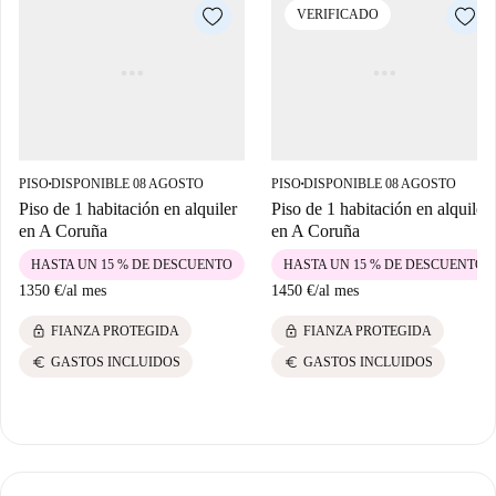
VERIFICADO
PISO
DISPONIBLE 08 AGOSTO
PISO
DISPONIBLE 08 AGOSTO
■
■
Piso de 1 habitación en alquiler
Piso de 1 habitación en alquiler
en A Coruña
en A Coruña
HASTA UN 15 % DE DESCUENTO
HASTA UN 15 % DE DESCUENTO
1350 €
/
al mes
1450 €
/
al mes
lock
lock
FIANZA PROTEGIDA
FIANZA PROTEGIDA
euro
euro
GASTOS INCLUIDOS
GASTOS INCLUIDOS