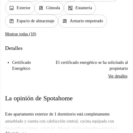
image
dresser
shelves
Exterior
Cómoda
Estantería
package
dresser
Espacio de almacenaje
Armario empotrado
Mostrar todas (10)
Detalles
Certificado
El certificado energético se ha solicitado al
Energético
propietario
Ver detalles
La opinión de Spotahome
Este apartamento exterior de 1 dormitorio está completamente
amueblado y cuenta con calefacción central, cocina equipada con
lavavajillas y horno, y balcón. Además, incluye lavadora privada y