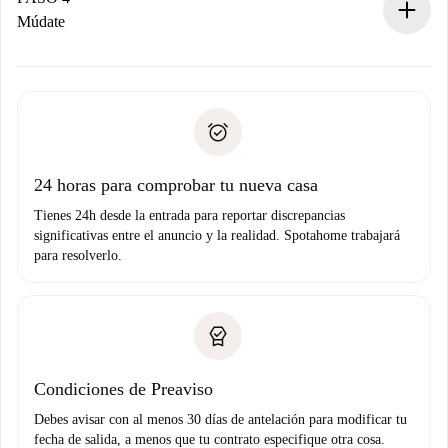
Si es rechazada: No te haremos ningún cargo y te
Múdate
ofreceremos alternativas.
Acuerda con el propietario los detalles de tu llegada,
Documentos necesarios si tu propiedad es “
Spotahome
recogida de llaves, etc.
plus
”.
Spotahome sólo transferirá el primer pago al propietario si
Documento de identidad o Pasaporte
no nos comunicas ningún problema.
Prueba de solvencia
Domiciliación del pago
24 horas para comprobar tu nueva casa
Tienes 24h desde la entrada para reportar discrepancias
significativas entre el anuncio y la realidad. Spotahome trabajará
para resolverlo.
Condiciones de Preaviso
Debes avisar con al menos 30 días de antelación para modificar tu
fecha de salida, a menos que tu contrato especifique otra cosa.