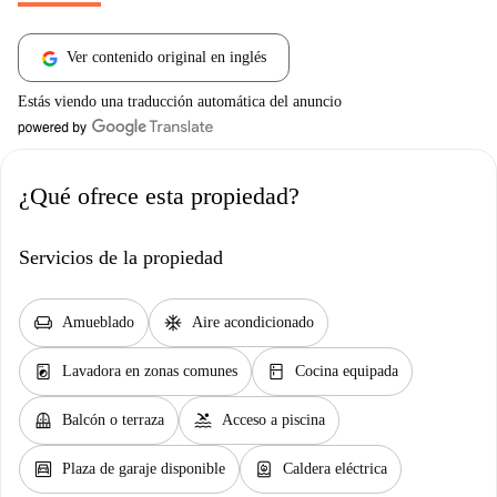
Ver contenido original en inglés
Estás viendo una traducción automática del anuncio
¿Qué ofrece esta propiedad?
Servicios de la propiedad
chair
ac_unit
Amueblado
Aire acondicionado
local_laundry_service
kitchen
Lavadora en zonas comunes
Cocina equipada
balcony
pool
Balcón o terraza
Acceso a piscina
garage
water_heater
Plaza de garaje disponible
Caldera eléctrica