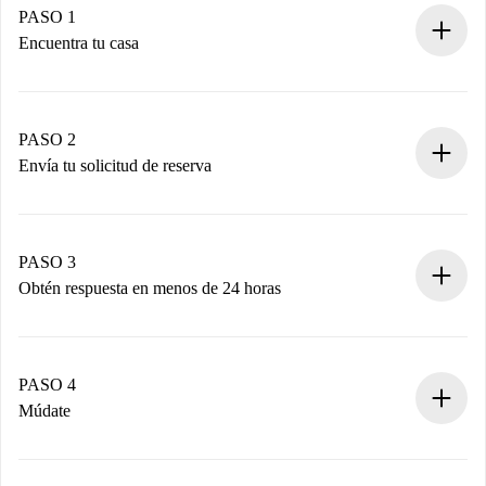
PASO 1
Encuentra tu casa
Proceso de reserva 100% online.
Casas y Propietarios verificados.
Tienes toda la información necesaria por adelantado.
PASO 2
Envía tu solicitud de reserva
Envía detalles básicos de tu perfil y de tu método de pago.
Recuerda que no te cobraremos nada hasta que el
propietario acepte.
PASO 3
Obtén respuesta en menos de 24 horas
El propietario tiene menos de 24 horas para confirmar.
Si es aceptada, te haremos el cargo y te pondremos en
contacto con el propietario.
PASO 4
Si es rechazada: No te haremos ningún cargo y te
Múdate
ofreceremos alternativas.
Acuerda con el propietario los detalles de tu llegada,
Documentos necesarios si tu propiedad es “
Spotahome
recogida de llaves, etc.