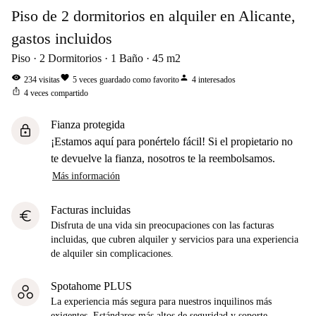
Piso de 2 dormitorios en alquiler en Alicante,
gastos incluidos
Piso
2
Dormitorios
1
Baño
45
m2
visibility
favorite
person
234
visitas
5
veces guardado como favorito
4
interesados
ios_share
4
veces compartido
Fianza protegida
lock
¡Estamos aquí para ponértelo fácil! Si el propietario no
te devuelve la fianza, nosotros te la reembolsamos.
Más información
Facturas incluidas
euro
Disfruta de una vida sin preocupaciones con las facturas
incluidas, que cubren alquiler y servicios para una experiencia
de alquiler sin complicaciones.
Spotahome PLUS
La experiencia más segura para nuestros inquilinos más
exigentes. Estándares más altos de seguridad y soporte