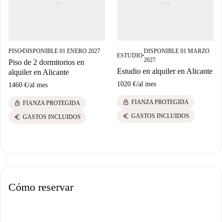
PISO
DISPONIBLE 01 ENERO 2027
DISPONIBLE 01 MARZO
■
ESTUDIO
■
2027
Piso de 2 dormitorios en
Estudio en alquiler en Alicante
alquiler en Alicante
1020 €
/
al mes
1460 €
/
al mes
lock
FIANZA PROTEGIDA
lock
FIANZA PROTEGIDA
euro
GASTOS INCLUIDOS
euro
GASTOS INCLUIDOS
Cómo reservar