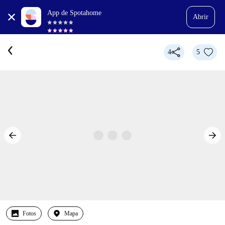
App de Spotahome
Abrir
4
5
Fotos
Mapa