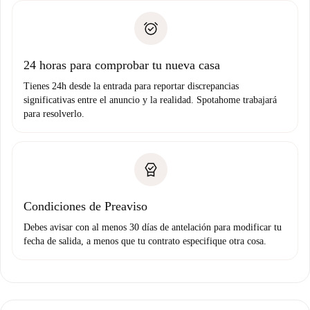
plus
”.
Spotahome sólo transferirá el primer pago al propietario si
Documento de identidad o Pasaporte
no nos comunicas ningún problema.
Prueba de solvencia
Domiciliación del pago
24 horas para comprobar tu nueva casa
Tienes 24h desde la entrada para reportar discrepancias
significativas entre el anuncio y la realidad. Spotahome trabajará
para resolverlo.
Condiciones de Preaviso
Debes avisar con al menos 30 días de antelación para modificar tu
fecha de salida, a menos que tu contrato especifique otra cosa.