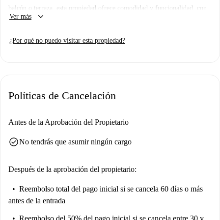
balcón o terraza, esta propiedad ofrece comodidad y funcionalidad, con
keyboard_arrow_down
Ver más
aire acondicionado y acceso a una piscina para su disfrute. El
apartamento ha sido revisado por Spotahome, lo que garantiza la calidad
¿Por qué no puedo visitar esta propiedad?
y detalles verificados.
Disfrute del animado barrio de Alicante, muy cerca de lugares
emblemáticos como Chico Calla Playa para una experiencia mediterránea
y de numerosos restaurantes excelentes como My Coffee y Restaurante
Políticas de Cancelación
Arrocería Casa Pepe. Atracciones importantes como la Escultura Madre
E Hija y el Monumento a los Pensionistas también están a poca distancia,
lo que le permitirá estar en el centro de todo.
Antes de la Aprobación del Propietario
check_circle
No tendrás que asumir ningún cargo
Después de la aprobación del propietario:
Reembolso total del pago inicial
si se cancela 60 días o más
antes de la entrada
Reembolso del 50% del pago inicial
si se cancela entre 30 y