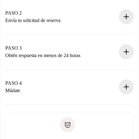
Casas y Propietarios verificados.
Tienes toda la información necesaria por adelantado.
PASO 2
Envía tu solicitud de reserva
Envía detalles básicos de tu perfil y de tu método de pago.
Recuerda que no te cobraremos nada hasta que el
propietario acepte.
PASO 3
Obtén respuesta en menos de 24 horas
El propietario tiene menos de 24 horas para confirmar.
Si es aceptada, te haremos el cargo y te pondremos en
contacto con el propietario.
PASO 4
Si es rechazada: No te haremos ningún cargo y te
Múdate
ofreceremos alternativas.
Acuerda con el propietario los detalles de tu llegada,
Documentos necesarios si tu propiedad es “
Spotahome
recogida de llaves, etc.
plus
”.
Spotahome sólo transferirá el primer pago al propietario si
Documento de identidad o Pasaporte
no nos comunicas ningún problema.
Prueba de solvencia
Domiciliación del pago