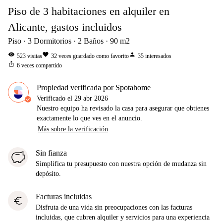
Piso de 3 habitaciones en alquiler en
Alicante, gastos incluidos
Piso
3
Dormitorios
2
Baños
90
m2
visibility
favorite
person
523
visitas
32
veces guardado como favorito
35
interesados
ios_share
6
veces compartido
Propiedad verificada por Spotahome
Verificado el
29 abr 2026
Nuestro equipo ha revisado la casa para asegurar que obtienes
exactamente lo que ves en el anuncio.
Más sobre la verificación
Sin fianza
Simplifica tu presupuesto con nuestra opción de mudanza sin
depósito.
Facturas incluidas
euro
Disfruta de una vida sin preocupaciones con las facturas
incluidas, que cubren alquiler y servicios para una experiencia