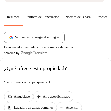
Resumen
Políticas de Cancelación
Normas de la casa
Propietari
Ver contenido original en inglés
Estás viendo una traducción automática del anuncio
¿Qué ofrece esta propiedad?
Servicios de la propiedad
chair
ac_unit
Amueblado
Aire acondicionado
local_laundry_service
elevator
Lavadora en zonas comunes
Ascensor