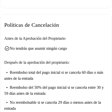
estudiantes. Tenga en cuenta que la propiedad ha sido inspeccionada por
Spotahome para garantizar su calidad.
Ubicado en el corazón de Alicante, este apartamento ofrece fácil acceso a
Políticas de Cancelación
una gran variedad de servicios. Entre los lugares de interés cercanos se
encuentran Casitas de La Renfe y varios mercados locales como Gray y
Decaramelo. La oferta gastronómica es muy variada, con restaurantes
Antes de la Aprobación del Propietario
como La Golosa y Cervecería Gambrinus, todos a pocos pasos. Además,
check_circle
No tendrás que asumir ningún cargo
servicios locales como el mercado Dia y la pizzería Pizza Farm Alicante
se encuentran convenientemente ubicados en las inmediaciones.
Después de la aprobación del propietario:
Reembolso total del pago inicial
si se cancela 60 días o más
antes de la entrada
Reembolso del 50% del pago inicial
si se cancela entre 30 y
59 días antes de la entrada
No reembolsable
si se cancela 29 días o menos antes de la
entrada