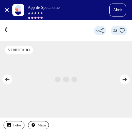
App de Spotahome
Abrir
6
32
VERIFICADO
Fotos
Mapa