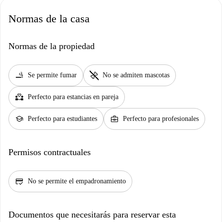
Normas de la casa
Normas de la propiedad
smoking_rooms
pet_supplies
Se permite fumar
No se admiten mascotas
partner_heart
Perfecto para estancias en pareja
school
business_center
Perfecto para estudiantes
Perfecto para profesionales
Permisos contractuales
credit_score
No se permite el empadronamiento
Documentos que necesitarás para reservar esta