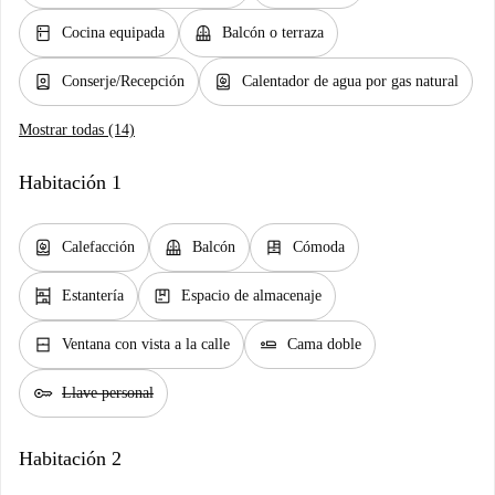
kitchen
balcony
Cocina equipada
Balcón o terraza
person_book
water_heater
Conserje/Recepción
Calentador de agua por gas natural
Mostrar todas (14)
Habitación 1
water_heater
balcony
dresser
Calefacción
Balcón
Cómoda
shelves
package
Estantería
Espacio de almacenaje
window_closed
airline_seat_flat
Ventana con vista a la calle
Cama doble
key
Llave personal
Habitación 2