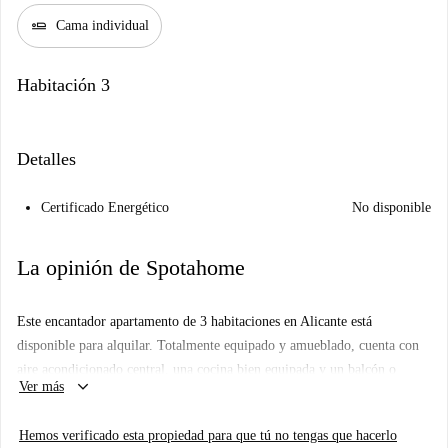
airline_seat_flat
Cama individual
Habitación 3
Detalles
Certificado Energético
No disponible
La opinión de Spotahome
Este encantador apartamento de 3 habitaciones en Alicante está
disponible para alquilar. Totalmente equipado y amueblado, cuenta con
aire acondicionado central, una cocina bien equipada y un balcón o
keyboard_arrow_down
Ver más
terraza privados para disfrutar del aire libre. Con todos los servicios
básicos incluidos en el alquiler (electricidad, agua, gas y wifi), es una
Hemos verificado esta propiedad para que tú no tengas que hacerlo
opción de vivienda cómoda y práctica para profesionales, parejas y