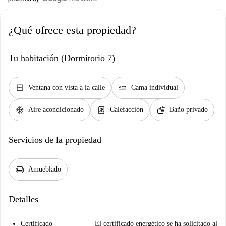
¿Qué ofrece esta propiedad?
Tu habitación (Dormitorio 7)
window_closed
airline_seat_flat
Ventana con vista a la calle
Cama individual
ac_unit
water_heater
soap
Aire acondicionado
Calefacción
Baño privado
Servicios de la propiedad
chair
Amueblado
Detalles
Certificado
El certificado energético se ha solicitado al