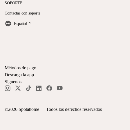
SOPORTE
Contactar con soporte
keyboard_arrow_down
Español
Métodos de pago
Descarga la app
Síguenos
©
2026
Spotahome —
Todos los derechos reservados