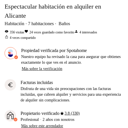
Espectacular habitación en alquiler en
Alicante
Habitación
7
habitaciones
Baños
visibility
favorite
person
356
visitas
24
veces guardado como favorito
4
interesados
ios_share
4
veces compartido
Propiedad verificada por Spotahome
Nuestro equipo ha revisado la casa para asegurar que obtienes
exactamente lo que ves en el anuncio.
Más sobre la verificación
Facturas incluidas
euro
Disfruta de una vida sin preocupaciones con las facturas
incluidas, que cubren alquiler y servicios para una experiencia
de alquiler sin complicaciones.
star
Propietario verificado
3.8 (330)
Profesional
·
2 años
con nosotros
Más sobre este arrendador