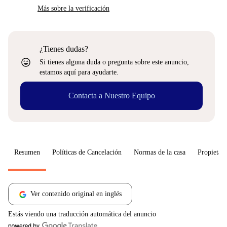
Más sobre la verificación
¿Tienes dudas?
sentiment_very_satisfied
Si tienes alguna duda o pregunta sobre este anuncio,
estamos aquí para ayudarte.
Contacta a Nuestro Equipo
Resumen
Políticas de Cancelación
Normas de la casa
Propietari
Ver contenido original en inglés
Estás viendo una traducción automática del anuncio