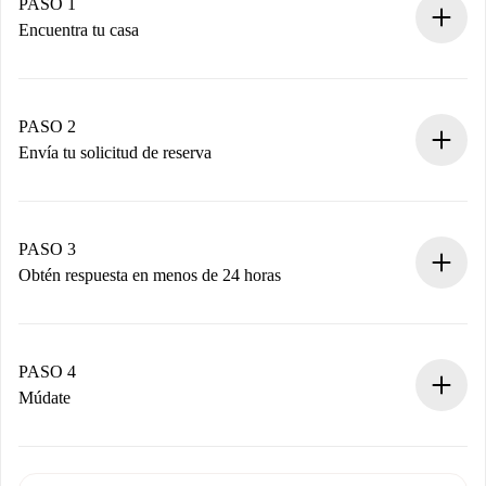
PASO 1
Encuentra tu casa
Proceso de reserva 100% online.
Casas y Propietarios verificados.
Tienes toda la información necesaria por adelantado.
PASO 2
Envía tu solicitud de reserva
Envía detalles básicos de tu perfil y de tu método de pago.
Recuerda que no te cobraremos nada hasta que el
propietario acepte.
PASO 3
Obtén respuesta en menos de 24 horas
El propietario tiene menos de 24 horas para confirmar.
Si es aceptada, te haremos el cargo y te pondremos en
contacto con el propietario.
PASO 4
Si es rechazada: No te haremos ningún cargo y te
Múdate
ofreceremos alternativas.
Acuerda con el propietario los detalles de tu llegada,
Documentos necesarios si tu propiedad es “
Spotahome
recogida de llaves, etc.
plus
”.