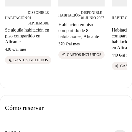
DISPONIBLE
DISPONIBLE
HABITACIÓN
■
HABITACIÓN
01
01 JUNIO 2027
HABITACIÓ
■
SEPTIEMBRE
Habitación en piso
Se alquila habitación en
Habitación
compartido de 8
piso compartido en
compartido
habitaciones, Alicante
Alicante
habitacione
370 €
/
al mes
en Alicant
430 €
/
al mes
euro
GASTOS INCLUIDOS
440 €
/
al me
euro
GASTOS INCLUIDOS
euro
GASTO
Cómo reservar