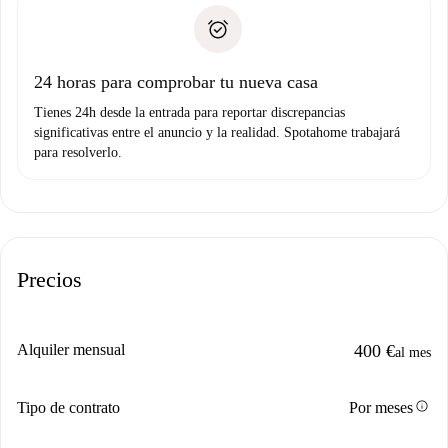
Spotahome sólo transferirá el primer pago al propietario si
Documento de identidad o Pasaporte
no nos comunicas ningún problema.
Prueba de solvencia
Domiciliación del pago
24 horas para comprobar tu nueva casa
Tienes 24h desde la entrada para reportar discrepancias
significativas entre el anuncio y la realidad. Spotahome trabajará
para resolverlo.
Precios
Alquiler mensual
400 €
al mes
info
Tipo de contrato
Por meses