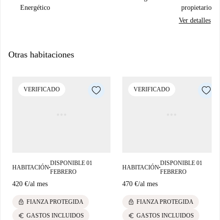
Energético
propietario
Ver detalles
Otras habitaciones
VERIFICADO
VERIFICADO
DISPONIBLE 01
DISPONIBLE 01
HABITACIÓN
HABITACIÓN
■
■
FEBRERO
FEBRERO
420 €
/
al mes
470 €
/
al mes
lock
lock
FIANZA PROTEGIDA
FIANZA PROTEGIDA
euro
euro
GASTOS INCLUIDOS
GASTOS INCLUIDOS