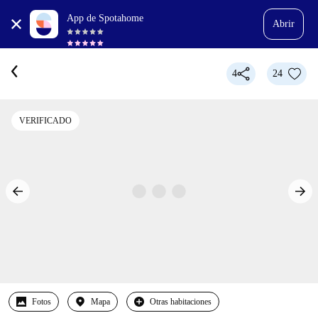
App de Spotahome
Abrir
4
24
VERIFICADO
Fotos
Mapa
Otras habitaciones