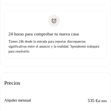
Acuerda con el propietario los detalles de tu llegada,
Documentos necesarios si tu propiedad es “
Spotahome
recogida de llaves, etc.
plus
”.
Spotahome sólo transferirá el primer pago al propietario si
Documento de identidad o Pasaporte
no nos comunicas ningún problema.
Prueba de solvencia
Domiciliación del pago
24 horas para comprobar tu nueva casa
Tienes 24h desde la entrada para reportar discrepancias
significativas entre el anuncio y la realidad. Spotahome trabajará
para resolverlo.
Precios
Alquiler mensual
535 €
al mes