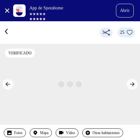
App de Spotahome
Abrir
3
25
VERIFICADO
Fotos
Mapa
Vídeo
Otras habitaciones