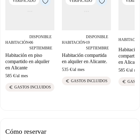
VERIFICADO
VERIFICADO
VERIFI
DISPONIBLE
DISPONIBLE
HABITACIÓ
HABITACIÓN
06
HABITACIÓN
19
■
■
SEPTIEMBRE
SEPTIEMBRE
Habitación
Habitación en piso
Habitación compartida
compartido
compartido en alquiler
en alquiler en Alicante.
en Alicant
en Alicante
535 €
/
al mes
585 €
/
al me
585 €
/
al mes
euro
GASTOS INCLUIDOS
euro
GASTO
euro
GASTOS INCLUIDOS
Cómo reservar