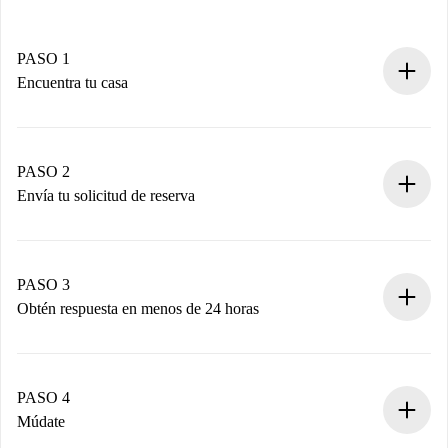
PASO 1
Encuentra tu casa
Proceso de reserva 100% online.
Casas y Propietarios verificados.
Tienes toda la información necesaria por adelantado.
PASO 2
Envía tu solicitud de reserva
Envía detalles básicos de tu perfil y de tu método de pago.
Recuerda que no te cobraremos nada hasta que el
propietario acepte.
PASO 3
Obtén respuesta en menos de 24 horas
El propietario tiene menos de 24 horas para confirmar.
Si es aceptada, te haremos el cargo y te pondremos en
contacto con el propietario.
PASO 4
Si es rechazada: No te haremos ningún cargo y te
Múdate
ofreceremos alternativas.