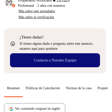
star
Propietario verificado
3.8 (285)
Profesional
·
2 años
con nosotros
Más sobre este arrendador
Más sobre la verificación
¿Tienes dudas?
sentiment_very_satisfied
Si tienes alguna duda o pregunta sobre este anuncio,
estamos aquí para ayudarte.
Contacta a Nuestro Equipo
Resumen
Políticas de Cancelación
Normas de la casa
Propietari
Ver contenido original en inglés