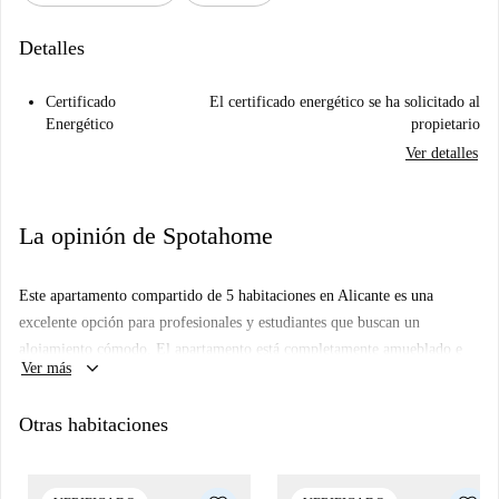
Detalles
Certificado
El certificado energético se ha solicitado al
Energético
propietario
Ver detalles
La opinión de Spotahome
Este apartamento compartido de 5 habitaciones en Alicante es una
excelente opción para profesionales y estudiantes que buscan un
alojamiento cómodo. El apartamento está completamente amueblado e
keyboard_arrow_down
Ver más
incluye aire acondicionado central y una cocina totalmente equipada con
lavavajillas y horno para su comodidad. Spotahome ha verificado esta
Otras habitaciones
propiedad para garantizar una experiencia de alquiler sin problemas; no
se permiten parejas.
El apartamento está situado en Alicante, una zona vibrante con