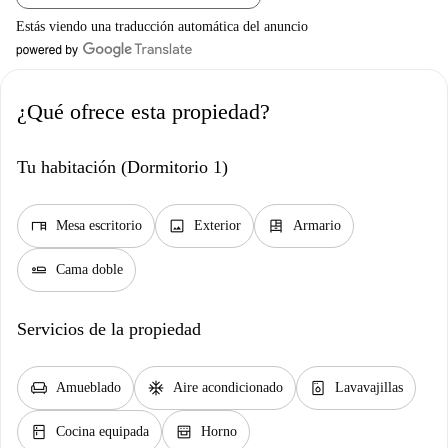
Estás viendo una traducción automática del anuncio
¿Qué ofrece esta propiedad?
Tu habitación (Dormitorio 1)
desk
image
dresser
Mesa escritorio
Exterior
Armario
airline_seat_flat
Cama doble
Servicios de la propiedad
chair
ac_unit
dishwasher_gen
Amueblado
Aire acondicionado
Lavavajillas
kitchen
oven_gen
Cocina equipada
Horno