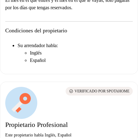
El mes en el que entres y el mes en el que te vayas, solo pagarás
por los días que tengas reservados.
Condiciones del propietario
Su arrendador habla:
Inglés
Español
check_circle
VERIFICADO POR SPOTAHOME
Propietario Profesional
Este propietario habla Inglés, Español