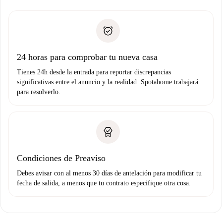
recogida de llaves, etc.
plus
”.
Spotahome sólo transferirá el primer pago al propietario si
Documento de identidad o Pasaporte
no nos comunicas ningún problema.
Prueba de solvencia
Domiciliación del pago
24 horas para comprobar tu nueva casa
Tienes 24h desde la entrada para reportar discrepancias
significativas entre el anuncio y la realidad. Spotahome trabajará
para resolverlo.
Condiciones de Preaviso
Debes avisar con al menos 30 días de antelación para modificar tu
fecha de salida, a menos que tu contrato especifique otra cosa.