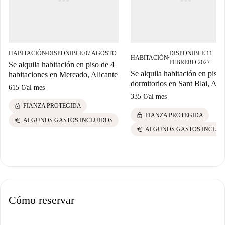
HABITACIÓN
DISPONIBLE 07 AGOSTO
DISPONIBLE 11
■
HABITACIÓN
■
FEBRERO 2027
Se alquila habitación en piso de 4
Se alquila habitación en piso 
habitaciones en Mercado, Alicante
dormitorios en Sant Blai, Alic
615 €
/
al mes
335 €
/
al mes
lock
FIANZA PROTEGIDA
lock
FIANZA PROTEGIDA
euro
ALGUNOS GASTOS INCLUIDOS
euro
ALGUNOS GASTOS INCLUI
Cómo reservar