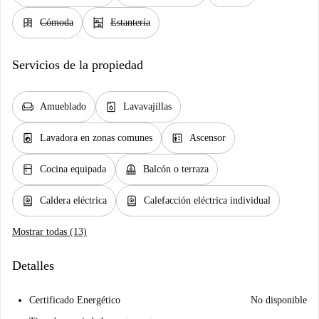
dresser
shelves
Cómoda
Estantería
Servicios de la propiedad
chair
dishwasher_gen
Amueblado
Lavavajillas
local_laundry_service
elevator
Lavadora en zonas comunes
Ascensor
kitchen
balcony
Cocina equipada
Balcón o terraza
water_heater
water_heater
Caldera eléctrica
Calefacción eléctrica individual
Mostrar todas (13)
Detalles
Certificado Energético
No disponible