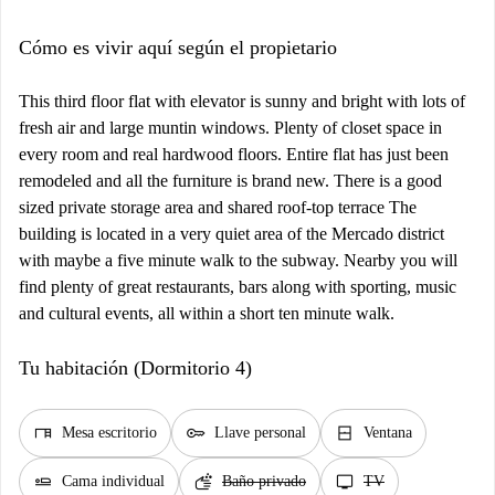
Cómo es vivir aquí según el propietario
This third floor flat with elevator is sunny and bright with lots of
fresh air and large muntin windows. Plenty of closet space in
every room and real hardwood floors. Entire flat has just been
remodeled and all the furniture is brand new. There is a good
sized private storage area and shared roof-top terrace The
building is located in a very quiet area of the Mercado district
with maybe a five minute walk to the subway. Nearby you will
find plenty of great restaurants, bars along with sporting, music
and cultural events, all within a short ten minute walk.
Tu habitación (Dormitorio 4)
desk
key
window_closed
Mesa escritorio
Llave personal
Ventana
airline_seat_flat
soap
tv
Cama individual
Baño privado
TV