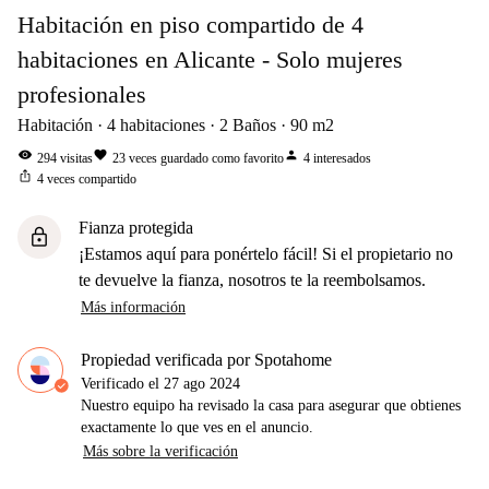
Habitación en piso compartido de 4
habitaciones en Alicante - Solo mujeres
profesionales
Habitación
4
habitaciones
2
Baños
90
m2
visibility
favorite
person
294
visitas
23
veces guardado como favorito
4
interesados
ios_share
4
veces compartido
Fianza protegida
lock
¡Estamos aquí para ponértelo fácil! Si el propietario no
te devuelve la fianza, nosotros te la reembolsamos.
Más información
Propiedad verificada por Spotahome
Verificado el
27 ago 2024
Nuestro equipo ha revisado la casa para asegurar que obtienes
exactamente lo que ves en el anuncio.
Más sobre la verificación