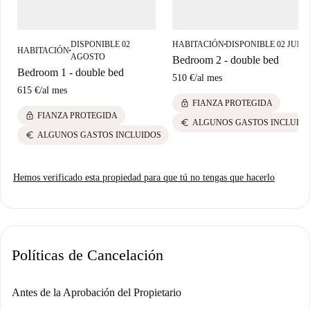
Castillo de San Fernando, que ofrecen mucho que ver y disfrutar. Estos
lugares emblemáticos enriquecen la experiencia de vivir allí, destacando
DISPONIBLE 02
HABITACIÓN
DISPONIBLE 02 JULI
■
la cultura e historia local.
HABITACIÓN
■
AGOSTO
Bedroom 2 - double bed
Bedroom 1 - double bed
510 €
/
al mes
615 €
/
al mes
lock
FIANZA PROTEGIDA
lock
FIANZA PROTEGIDA
euro
ALGUNOS GASTOS INCLUID
euro
ALGUNOS GASTOS INCLUIDOS
Hemos verificado esta propiedad para que tú no tengas que hacerlo
Políticas de Cancelación
Antes de la Aprobación del Propietario