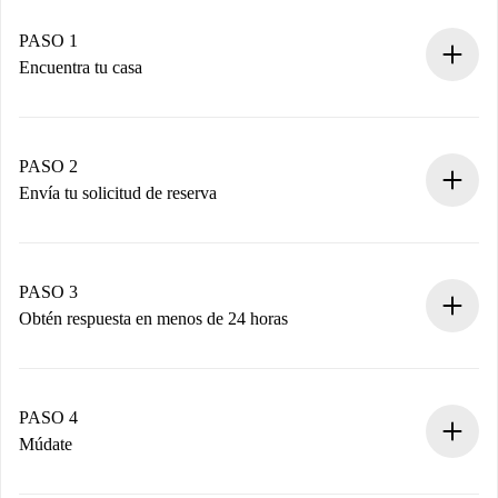
PASO 1
Encuentra tu casa
Proceso de reserva 100% online.
Casas y Propietarios verificados.
Tienes toda la información necesaria por adelantado.
PASO 2
Envía tu solicitud de reserva
Envía detalles básicos de tu perfil y de tu método de pago.
Recuerda que no te cobraremos nada hasta que el
propietario acepte.
PASO 3
Obtén respuesta en menos de 24 horas
El propietario tiene menos de 24 horas para confirmar.
Si es aceptada, te haremos el cargo y te pondremos en
contacto con el propietario.
PASO 4
Si es rechazada: No te haremos ningún cargo y te
Múdate
ofreceremos alternativas.
Acuerda con el propietario los detalles de tu llegada,
Documentos necesarios si tu propiedad es “
Spotahome