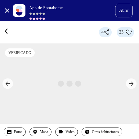
App de Spotahome
Abrir
4
23
VERIFICADO
Fotos
Mapa
Vídeo
Otras habitaciones