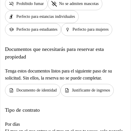
smoke_free
pet_supplies
Prohibido fumar
No se admiten mascotas
hail
Perfecto para estancias individuales
school
female
Perfecto para estudiantes
Perfecto para mujeres
Documentos que necesitarás para reservar esta
propiedad
Tenga estos documentos listos para el siguiente paso de su
solicitud. Sin ellos, la reserva no se puede completar.
description
description
Documento de identidad
Justificante de ingresos
Tipo de contrato
Por días