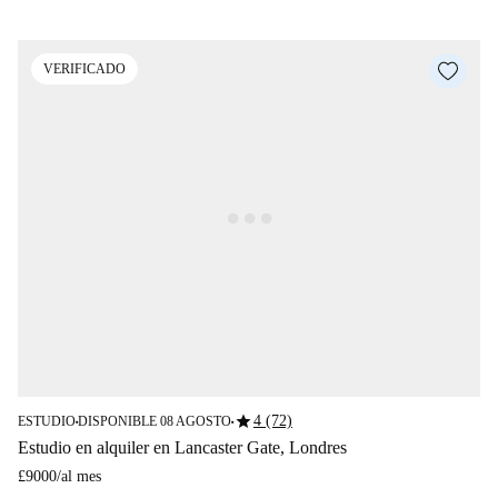
VERIFICADO
star
4 (72)
ESTUDIO
DISPONIBLE 08 AGOSTO
■
■
Estudio en alquiler en Lancaster Gate, Londres
£9000
/
al mes