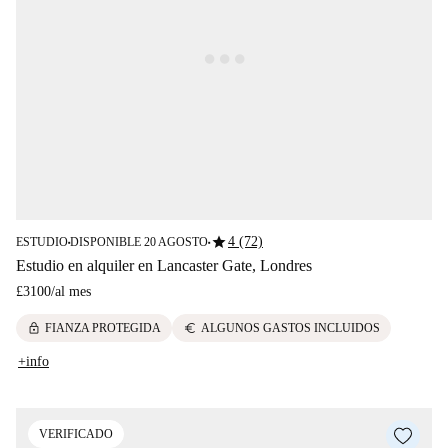
star
4 (72)
ESTUDIO
DISPONIBLE 20 AGOSTO
■
■
Estudio en alquiler en Lancaster Gate, Londres
£3100
/
al mes
lock
euro
FIANZA PROTEGIDA
ALGUNOS GASTOS INCLUIDOS
+info
VERIFICADO