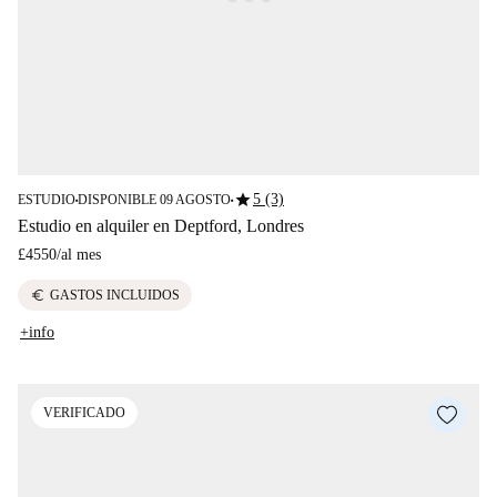
star
5 (3)
ESTUDIO
DISPONIBLE 09 AGOSTO
■
■
Estudio en alquiler en Deptford, Londres
£4550
/
al mes
euro
GASTOS INCLUIDOS
+info
VERIFICADO