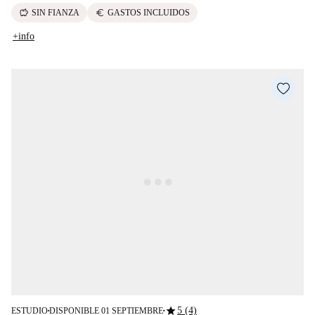
savings
euro
SIN FIANZA
GASTOS INCLUIDOS
+info
star
5 (4)
ESTUDIO
DISPONIBLE 01 SEPTIEMBRE
■
■