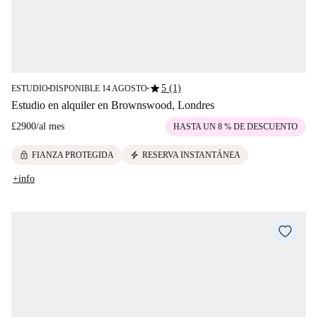
star
5 (1)
ESTUDIO
DISPONIBLE 14 AGOSTO
■
■
Estudio en alquiler en Brownswood, Londres
£2900
/
al mes
HASTA UN 8 % DE DESCUENTO
lock
electric_bolt
FIANZA PROTEGIDA
RESERVA INSTANTÁNEA
+info