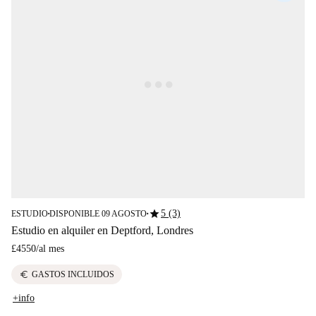
star
5 (3)
ESTUDIO
DISPONIBLE 09 AGOSTO
■
■
Estudio en alquiler en Deptford, Londres
£4550
/
al mes
euro
GASTOS INCLUIDOS
+info