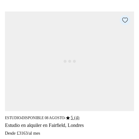
star
5 (4)
ESTUDIO
DISPONIBLE 08 AGOSTO
■
■
Estudio en alquiler en Fairfield, Londres
Desde
£3163
/
al mes