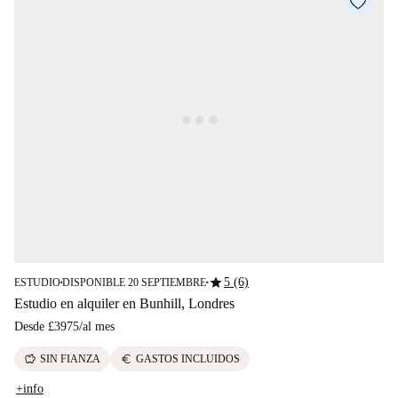
star
5 (6)
ESTUDIO
DISPONIBLE 20 SEPTIEMBRE
■
■
Estudio en alquiler en Bunhill, Londres
Desde
£3975
/
al mes
savings
euro
SIN FIANZA
GASTOS INCLUIDOS
+info