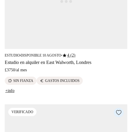
star
4 (2)
ESTUDIO
DISPONIBLE 10 AGOSTO
■
■
Estudio en alquiler en East Walworth, Londres
£3750
/
al mes
savings
euro
SIN FIANZA
GASTOS INCLUIDOS
+info
VERIFICADO