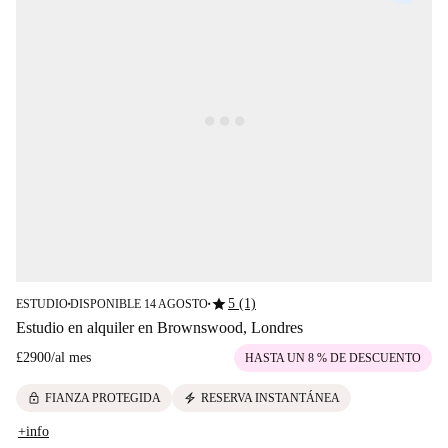
star
5 (1)
ESTUDIO
DISPONIBLE 14 AGOSTO
■
■
Estudio en alquiler en Brownswood, Londres
£2900
/
al mes
HASTA UN 8 % DE DESCUENTO
lock
electric_bolt
FIANZA PROTEGIDA
RESERVA INSTANTÁNEA
+info