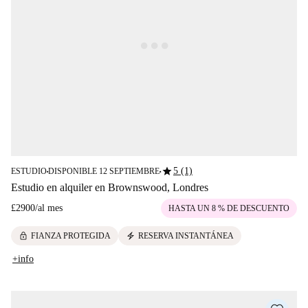
star
5 (1)
ESTUDIO
DISPONIBLE 12 SEPTIEMBRE
■
■
Estudio en alquiler en Brownswood, Londres
£2900
/
al mes
HASTA UN 8 % DE DESCUENTO
lock
electric_bolt
FIANZA PROTEGIDA
RESERVA INSTANTÁNEA
+info