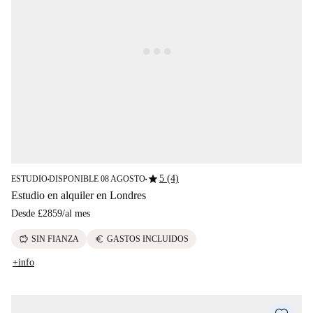
star
5 (4)
ESTUDIO
DISPONIBLE 08 AGOSTO
■
■
Estudio en alquiler en Londres
Desde
£2859
/
al mes
savings
euro
SIN FIANZA
GASTOS INCLUIDOS
+info