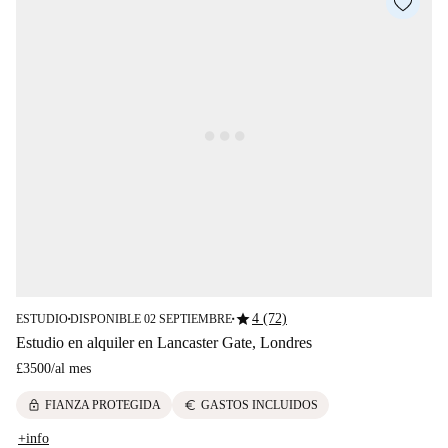
star
4 (72)
ESTUDIO
DISPONIBLE 02 SEPTIEMBRE
■
■
Estudio en alquiler en Lancaster Gate, Londres
£3500
/
al mes
lock
euro
FIANZA PROTEGIDA
GASTOS INCLUIDOS
+info