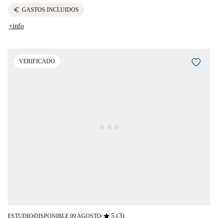
euro
GASTOS INCLUIDOS
+info
VERIFICADO
star
5 (3)
ESTUDIO
DISPONIBLE 09 AGOSTO
■
■