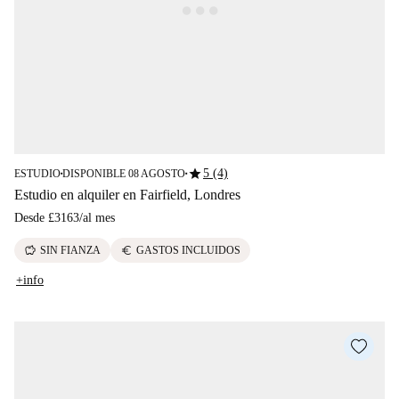
star
5 (4)
ESTUDIO
DISPONIBLE 08 AGOSTO
■
■
Estudio en alquiler en Fairfield, Londres
Desde
£3163
/
al mes
savings
euro
SIN FIANZA
GASTOS INCLUIDOS
+info