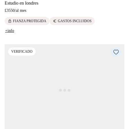
Estudio en londres
£3550
/
al mes
lock
euro
FIANZA PROTEGIDA
GASTOS INCLUIDOS
+info
VERIFICADO