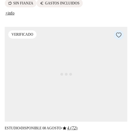
savings
euro
SIN FIANZA
GASTOS INCLUIDOS
+info
VERIFICADO
star
4 (72)
ESTUDIO
DISPONIBLE 08 AGOSTO
■
■