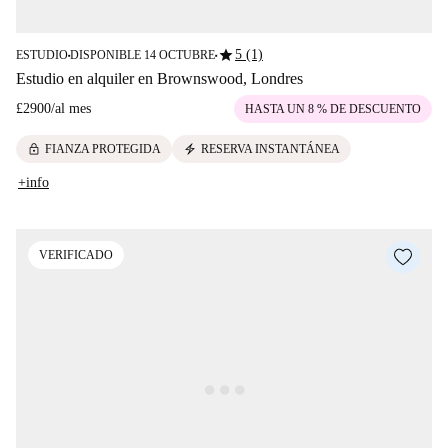
star
5 (1)
ESTUDIO
DISPONIBLE 14 OCTUBRE
■
■
Estudio en alquiler en Brownswood, Londres
£2900
/
al mes
HASTA UN 8 % DE DESCUENTO
lock
electric_bolt
FIANZA PROTEGIDA
RESERVA INSTANTÁNEA
+info
VERIFICADO