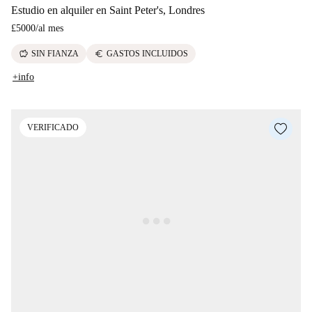
Estudio en alquiler en Saint Peter's, Londres
£5000
/
al mes
savings
euro
SIN FIANZA
GASTOS INCLUIDOS
+info
VERIFICADO