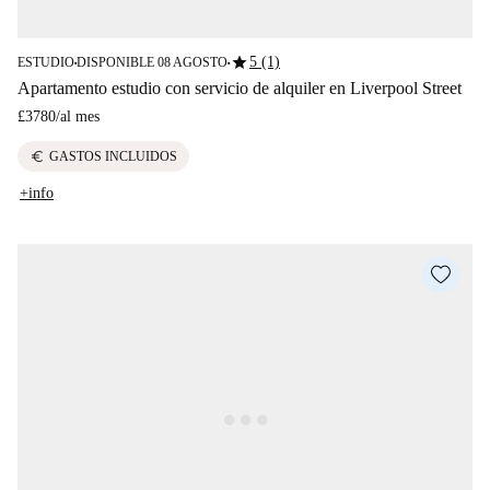
star
5 (1)
ESTUDIO
DISPONIBLE 08 AGOSTO
■
■
Apartamento estudio con servicio de alquiler en Liverpool Street
£3780
/
al mes
euro
GASTOS INCLUIDOS
+info