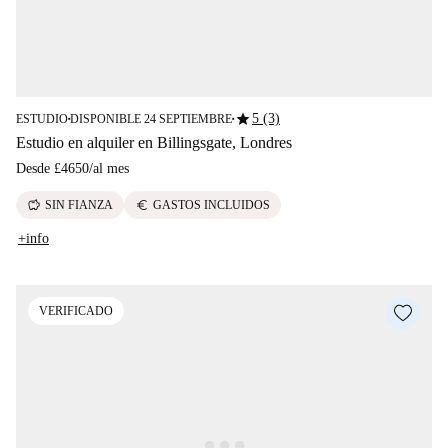
star
5 (3)
ESTUDIO
DISPONIBLE 24 SEPTIEMBRE
■
■
Estudio en alquiler en Billingsgate, Londres
Desde
£4650
/
al mes
savings
euro
SIN FIANZA
GASTOS INCLUIDOS
+info
VERIFICADO