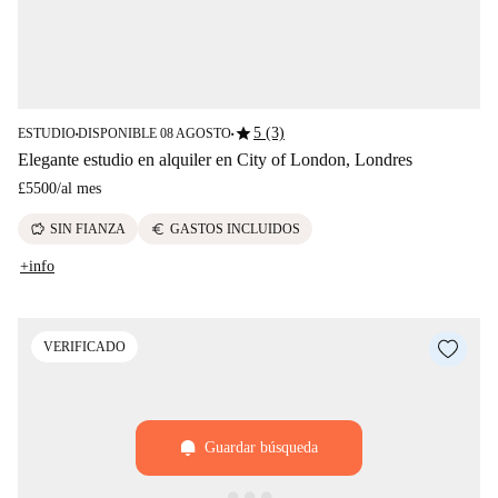
star
5 (3)
ESTUDIO
DISPONIBLE 08 AGOSTO
■
■
Elegante estudio en alquiler en City of London, Londres
£5500
/
al mes
savings
euro
SIN FIANZA
GASTOS INCLUIDOS
+info
VERIFICADO
Guardar búsqueda