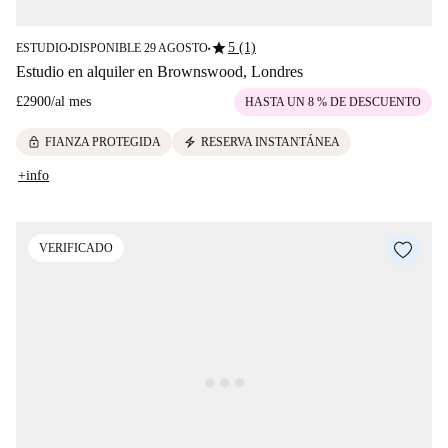
star
5 (1)
ESTUDIO
DISPONIBLE 29 AGOSTO
■
■
Estudio en alquiler en Brownswood, Londres
£2900
/
al mes
HASTA UN 8 % DE DESCUENTO
lock
electric_bolt
FIANZA PROTEGIDA
RESERVA INSTANTÁNEA
+info
VERIFICADO