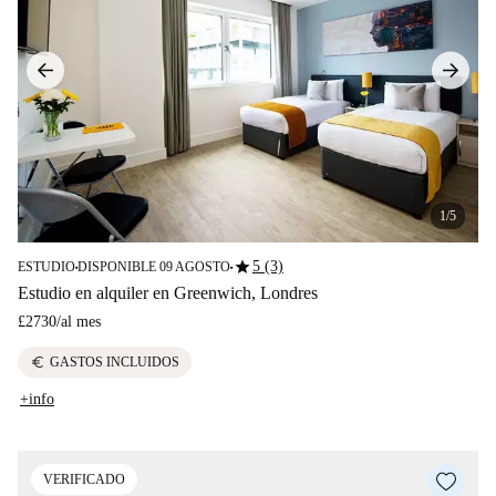
1/5
star
5 (3)
ESTUDIO
DISPONIBLE 09 AGOSTO
■
■
Estudio en alquiler en Greenwich, Londres
£2730
/
al mes
euro
GASTOS INCLUIDOS
+info
VERIFICADO