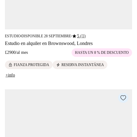
star
5 (1)
ESTUDIO
DISPONIBLE 28 SEPTIEMBRE
■
■
Estudio en alquiler en Brownswood, Londres
£2900
/
al mes
HASTA UN 8 % DE DESCUENTO
lock
electric_bolt
FIANZA PROTEGIDA
RESERVA INSTANTÁNEA
+info