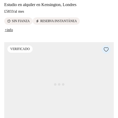
Estudio en alquiler en Kensington, Londres
£5833
/
al mes
savings
electric_bolt
SIN FIANZA
RESERVA INSTANTÁNEA
+info
VERIFICADO