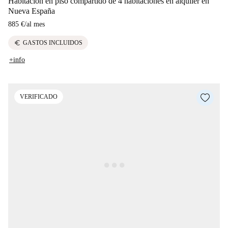
Habitación en piso compartido de 4 habitaciones en alquiler en
Nueva España
885 €
/
al mes
euro
GASTOS INCLUIDOS
+info
VERIFICADO