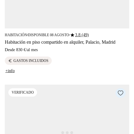
star
3.8 (49)
HABITACIÓN
DISPONIBLE 08 AGOSTO
■
■
Habitación en piso compartido en alquiler, Palacio, Madrid
Desde
830 €
/
al mes
euro
GASTOS INCLUIDOS
+info
VERIFICADO