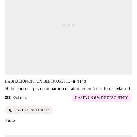
star
4 (48)
HABITACIÓN
DISPONIBLE 10 AGOSTO
■
■
Habitación en piso compartido en alquiler en Niño Jesús, Madrid
800 €
/
al mes
HASTA UN 6 % DE DESCUENTO
euro
GASTOS INCLUIDOS
+info