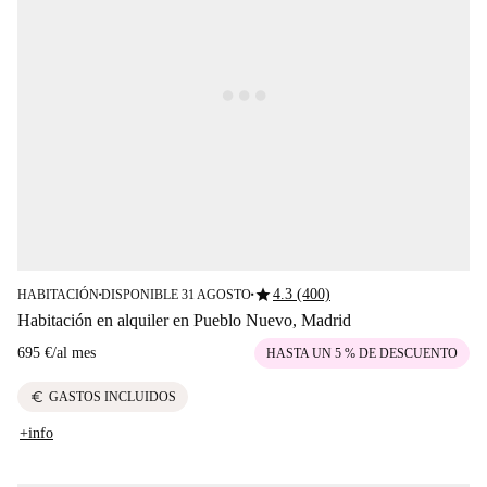
star
4.3 (400)
HABITACIÓN
DISPONIBLE 31 AGOSTO
■
■
Habitación en alquiler en Pueblo Nuevo, Madrid
695 €
/
al mes
HASTA UN 5 % DE DESCUENTO
euro
GASTOS INCLUIDOS
+info