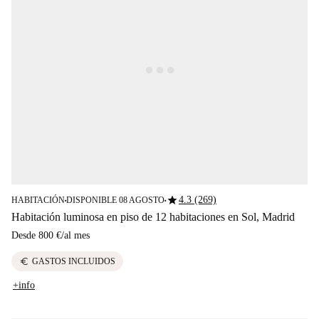
star
4.3 (269)
HABITACIÓN
DISPONIBLE 08 AGOSTO
■
■
Habitación luminosa en piso de 12 habitaciones en Sol, Madrid
Desde
800 €
/
al mes
euro
GASTOS INCLUIDOS
+info