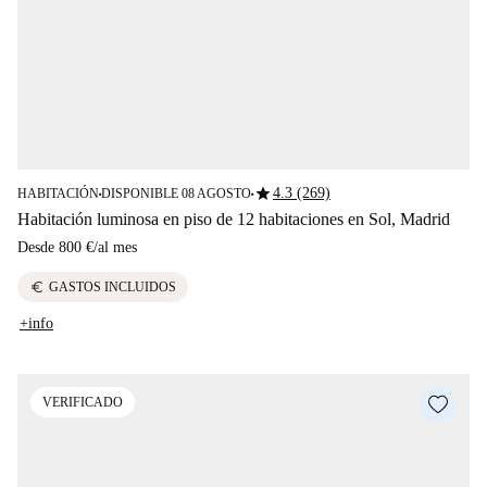
star
4.3 (269)
HABITACIÓN
DISPONIBLE 08 AGOSTO
■
■
Habitación luminosa en piso de 12 habitaciones en Sol, Madrid
Desde
800 €
/
al mes
euro
GASTOS INCLUIDOS
+info
VERIFICADO