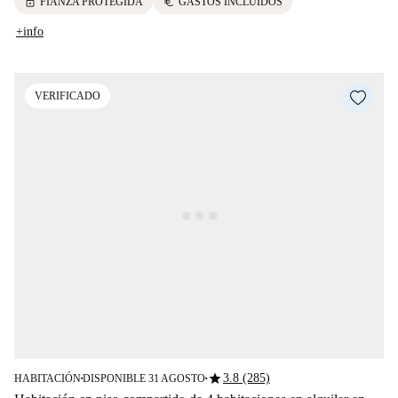
lock
euro
FIANZA PROTEGIDA
GASTOS INCLUIDOS
+info
VERIFICADO
star
3.8 (285)
HABITACIÓN
DISPONIBLE 31 AGOSTO
■
■