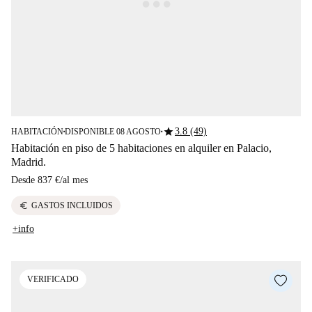
star
3.8 (49)
HABITACIÓN
DISPONIBLE 08 AGOSTO
■
■
Habitación en piso de 5 habitaciones en alquiler en Palacio,
Madrid.
Desde
837 €
/
al mes
euro
GASTOS INCLUIDOS
+info
VERIFICADO