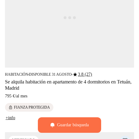
star
3.8 (27)
HABITACIÓN
DISPONIBLE 31 AGOSTO
■
■
Se alquila habitación en apartamento de 4 dormitorios en Tetuán,
Madrid
795 €
/
al mes
lock
FIANZA PROTEGIDA
+info
Guardar búsqueda