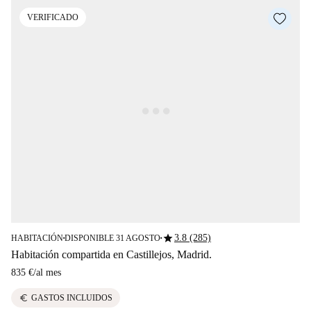
VERIFICADO
star
3.8 (285)
HABITACIÓN
DISPONIBLE 31 AGOSTO
■
■
Habitación compartida en Castillejos, Madrid.
835 €
/
al mes
euro
GASTOS INCLUIDOS