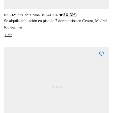
star
3.8 (303)
HABITACIÓN
DISPONIBLE 09 AGOSTO
■
■
Se alquila habitación en piso de 7 dormitorios en Centro, Madrid
655 €
/
al mes
+info