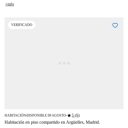
+info
VERIFICADO
star
5 (6)
HABITACIÓN
DISPONIBLE 09 AGOSTO
■
■
Habitación en piso compartido en Argüelles, Madrid.