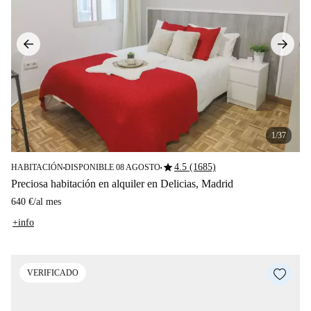
1/37
star
4.5 (1685)
HABITACIÓN
DISPONIBLE 08 AGOSTO
■
■
Preciosa habitación en alquiler en Delicias, Madrid
640 €
/
al mes
+info
VERIFICADO