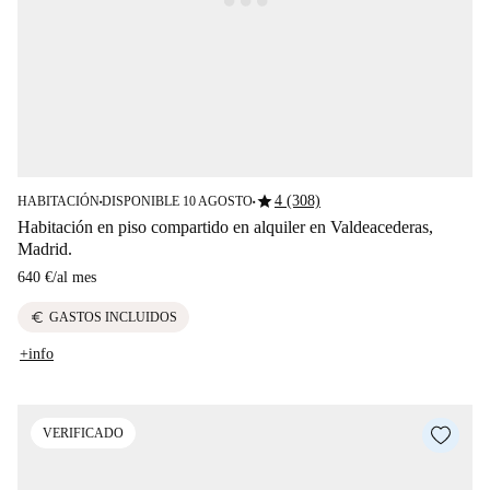
star
4 (308)
HABITACIÓN
DISPONIBLE 10 AGOSTO
■
■
Habitación en piso compartido en alquiler en Valdeacederas,
Madrid.
640 €
/
al mes
euro
GASTOS INCLUIDOS
+info
VERIFICADO