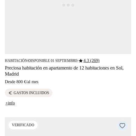
star
4.3 (269)
HABITACIÓN
DISPONIBLE 01 SEPTIEMBRE
■
■
Preciosa habitación en apartamento de 12 habitaciones en Sol,
Madrid
Desde
800 €
/
al mes
euro
GASTOS INCLUIDOS
+info
VERIFICADO