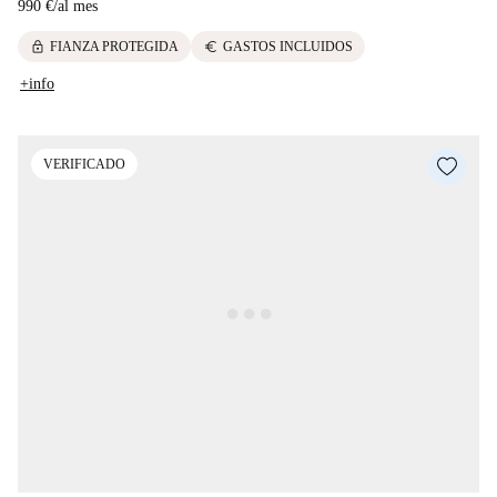
990 €
/
al mes
lock
euro
FIANZA PROTEGIDA
GASTOS INCLUIDOS
+info
VERIFICADO