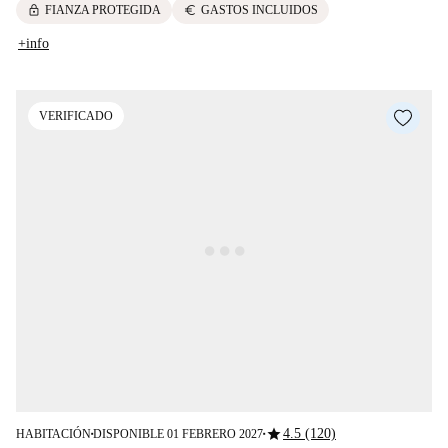
lock
euro
FIANZA PROTEGIDA
GASTOS INCLUIDOS
+info
VERIFICADO
star
4.5 (120)
HABITACIÓN
DISPONIBLE 01 FEBRERO 2027
■
■