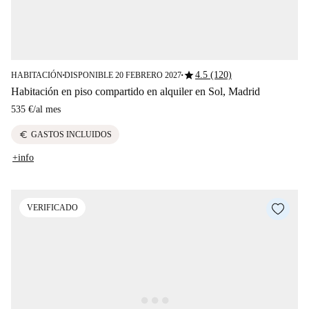
star
4.5 (120)
HABITACIÓN
DISPONIBLE 20 FEBRERO 2027
■
■
Habitación en piso compartido en alquiler en Sol, Madrid
535 €
/
al mes
euro
GASTOS INCLUIDOS
+info
VERIFICADO