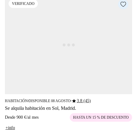
VERIFICADO
star
3.8 (45)
HABITACIÓN
DISPONIBLE 08 AGOSTO
■
■
Se alquila habitación en Sol, Madrid.
Desde
900 €
/
al mes
HASTA UN 15 % DE DESCUENTO
+info