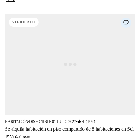
VERIFICADO
star
4 (102)
HABITACIÓN
DISPONIBLE 01 JULIO 2027
■
■
Se alquila habitación en piso compartido de 8 habitaciones en Sol
1550 €
/
al mes