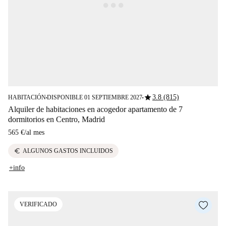
star
3.8 (815)
HABITACIÓN
DISPONIBLE 01 SEPTIEMBRE 2027
■
■
Alquiler de habitaciones en acogedor apartamento de 7
dormitorios en Centro, Madrid
565 €
/
al mes
euro
ALGUNOS GASTOS INCLUIDOS
+info
VERIFICADO