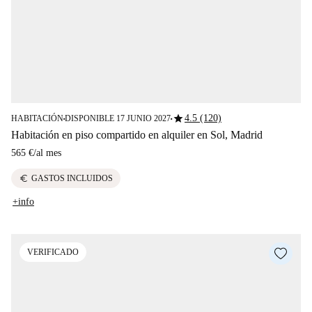
star
4.5 (120)
HABITACIÓN
DISPONIBLE 17 JUNIO 2027
■
■
Habitación en piso compartido en alquiler en Sol, Madrid
565 €
/
al mes
euro
GASTOS INCLUIDOS
+info
VERIFICADO