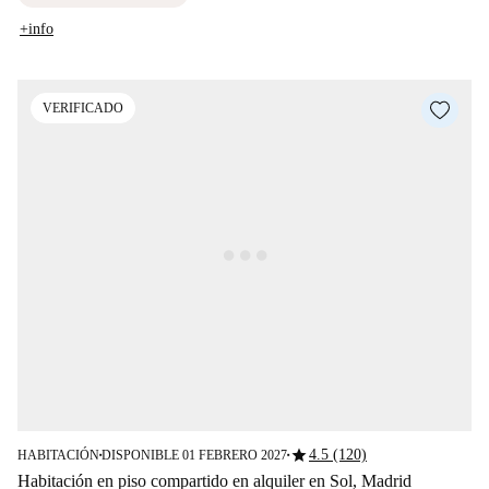
+info
VERIFICADO
star
4.5 (120)
HABITACIÓN
DISPONIBLE 01 FEBRERO 2027
■
■
Habitación en piso compartido en alquiler en Sol, Madrid