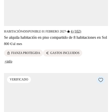
star
4 (102)
HABITACIÓN
DISPONIBLE 01 FEBRERO 2027
■
■
Se alquila habitación en piso compartido de 8 habitaciones en Sol
800 €
/
al mes
lock
euro
FIANZA PROTEGIDA
GASTOS INCLUIDOS
+info
VERIFICADO