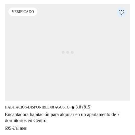
VERIFICADO
star
3.8 (815)
HABITACIÓN
DISPONIBLE 08 AGOSTO
■
■
Encantadora habitación para alquilar en un apartamento de 7
dormitorios en Centro
695 €
/
al mes