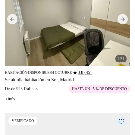
1/31
star
3.8 (45)
HABITACIÓN
DISPONIBLE 04 OCTUBRE
■
■
Se alquila habitación en Sol, Madrid.
Desde
925 €
/
al mes
HASTA UN 15 % DE DESCUENTO
+info
VERIFICADO