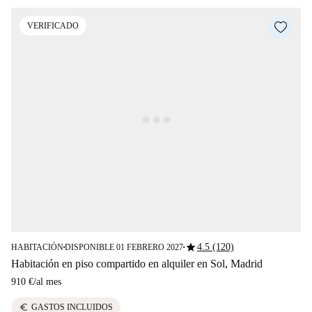
VERIFICADO
star
4.5 (120)
HABITACIÓN
DISPONIBLE 01 FEBRERO 2027
■
■
Habitación en piso compartido en alquiler en Sol, Madrid
910 €
/
al mes
euro
GASTOS INCLUIDOS