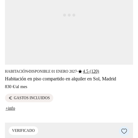
star
4.5 (120)
HABITACIÓN
DISPONIBLE 01 ENERO 2027
■
■
Habitación en piso compartido en alquiler en Sol, Madrid
830 €
/
al mes
euro
GASTOS INCLUIDOS
+info
VERIFICADO