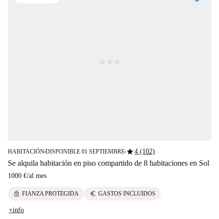
star
4 (102)
HABITACIÓN
DISPONIBLE 01 SEPTIEMBRE
■
■
Se alquila habitación en piso compartido de 8 habitaciones en Sol
1000 €
/
al mes
lock
euro
FIANZA PROTEGIDA
GASTOS INCLUIDOS
+info