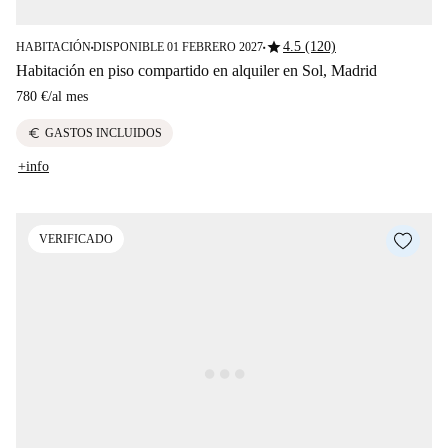
star
4.5 (120)
HABITACIÓN
DISPONIBLE 01 FEBRERO 2027
■
■
Habitación en piso compartido en alquiler en Sol, Madrid
780 €
/
al mes
euro
GASTOS INCLUIDOS
+info
VERIFICADO