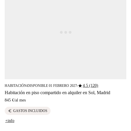
star
4.5 (120)
HABITACIÓN
DISPONIBLE 01 FEBRERO 2027
■
■
Habitación en piso compartido en alquiler en Sol, Madrid
845 €
/
al mes
euro
GASTOS INCLUIDOS
+info