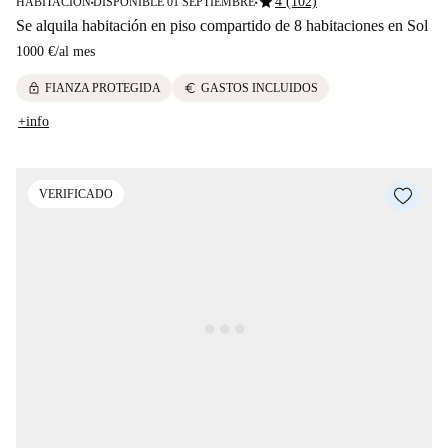
star
4 (102)
HABITACIÓN
DISPONIBLE 01 SEPTIEMBRE
■
■
Se alquila habitación en piso compartido de 8 habitaciones en Sol
1000 €
/
al mes
lock
euro
FIANZA PROTEGIDA
GASTOS INCLUIDOS
+info
VERIFICADO