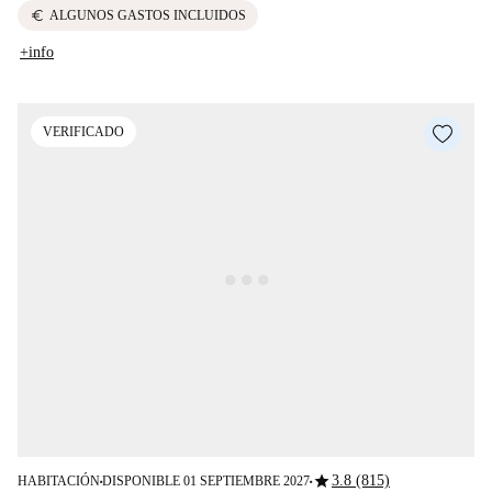
euro
ALGUNOS GASTOS INCLUIDOS
+info
VERIFICADO
star
3.8 (815)
HABITACIÓN
DISPONIBLE 01 SEPTIEMBRE 2027
■
■