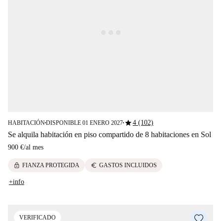
star
4 (102)
HABITACIÓN
DISPONIBLE 01 ENERO 2027
■
■
Se alquila habitación en piso compartido de 8 habitaciones en Sol
900 €
/
al mes
lock
euro
FIANZA PROTEGIDA
GASTOS INCLUIDOS
+info
VERIFICADO