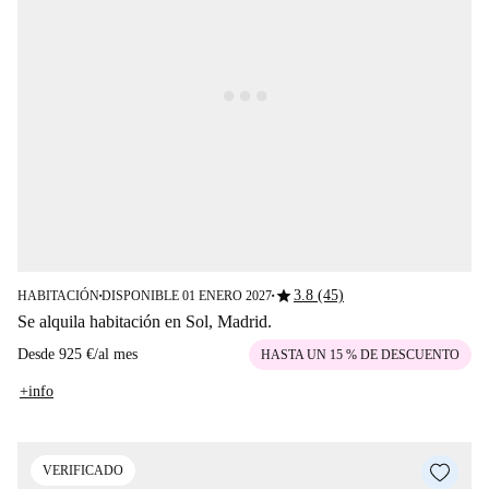
star
3.8 (45)
HABITACIÓN
DISPONIBLE 01 ENERO 2027
■
■
Se alquila habitación en Sol, Madrid.
Desde
925 €
/
al mes
HASTA UN 15 % DE DESCUENTO
+info
VERIFICADO