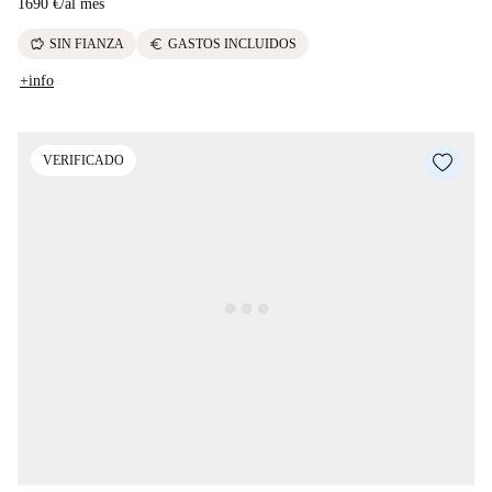
1690 €
/
al mes
savings
euro
SIN FIANZA
GASTOS INCLUIDOS
+info
VERIFICADO