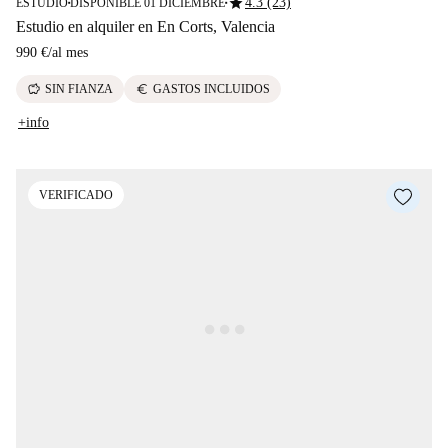
star
4.3 (23)
ESTUDIO
DISPONIBLE 01 DICIEMBRE
■
■
Estudio en alquiler en En Corts, Valencia
990 €
/
al mes
savings
euro
SIN FIANZA
GASTOS INCLUIDOS
+info
VERIFICADO