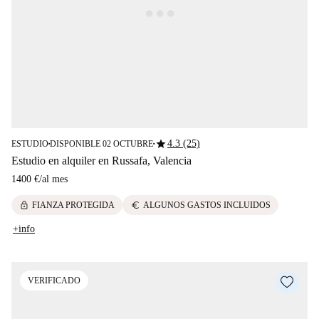
star
4.3 (25)
ESTUDIO
DISPONIBLE 02 OCTUBRE
■
■
Estudio en alquiler en Russafa, Valencia
1400 €
/
al mes
lock
euro
FIANZA PROTEGIDA
ALGUNOS GASTOS INCLUIDOS
+info
VERIFICADO