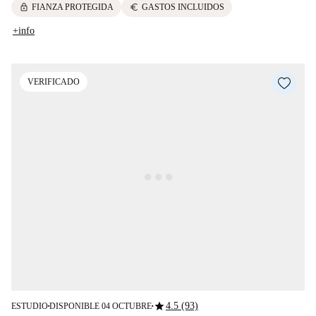
lock
euro
FIANZA PROTEGIDA
GASTOS INCLUIDOS
+info
VERIFICADO
star
4.5 (93)
ESTUDIO
DISPONIBLE 04 OCTUBRE
■
■