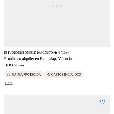
star
4 (109)
ESTUDIO
DISPONIBLE 16 AGOSTO
■
■
Estudio en alquiler en Benicalap, Valencia
1100 €
/
al mes
lock
euro
FIANZA PROTEGIDA
GASTOS INCLUIDOS
+info