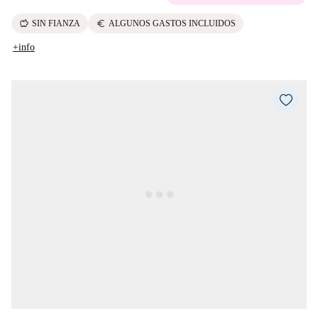
savings
euro
SIN FIANZA
ALGUNOS GASTOS INCLUIDOS
+info