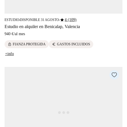
star
4 (109)
ESTUDIO
DISPONIBLE 31 AGOSTO
■
■
Estudio en alquiler en Benicalap, Valencia
940 €
/
al mes
lock
euro
FIANZA PROTEGIDA
GASTOS INCLUIDOS
+info