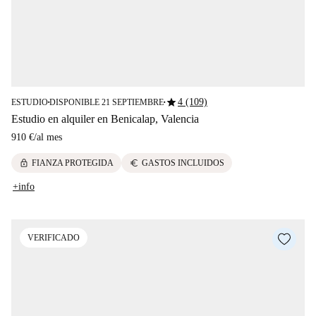
star
4 (109)
ESTUDIO
DISPONIBLE 21 SEPTIEMBRE
■
■
Estudio en alquiler en Benicalap, Valencia
910 €
/
al mes
lock
euro
FIANZA PROTEGIDA
GASTOS INCLUIDOS
+info
VERIFICADO