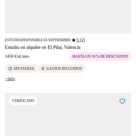
star
5 (2)
ESTUDIO
DISPONIBLE 03 SEPTIEMBRE
■
■
Estudio en alquiler en El Pilar, Valencia
1450 €
/
al mes
HASTA UN 10 % DE DESCUENTO
savings
euro
SIN FIANZA
GASTOS INCLUIDOS
+info
VERIFICADO