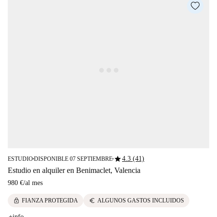
star
4.3 (41)
ESTUDIO
DISPONIBLE 07 SEPTIEMBRE
■
■
Estudio en alquiler en Benimaclet, Valencia
980 €
/
al mes
lock
euro
FIANZA PROTEGIDA
ALGUNOS GASTOS INCLUIDOS
+info