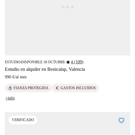
star
4 (109)
ESTUDIO
DISPONIBLE 18 OCTUBRE
■
■
Estudio en alquiler en Benicalap, Valencia
990 €
/
al mes
lock
euro
FIANZA PROTEGIDA
GASTOS INCLUIDOS
+info
VERIFICADO