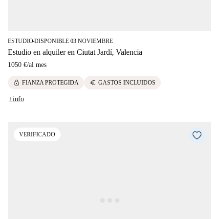
ESTUDIO
DISPONIBLE 03 NOVIEMBRE
■
Estudio en alquiler en Ciutat Jardí, Valencia
1050 €
/
al mes
lock
euro
FIANZA PROTEGIDA
GASTOS INCLUIDOS
+info
VERIFICADO