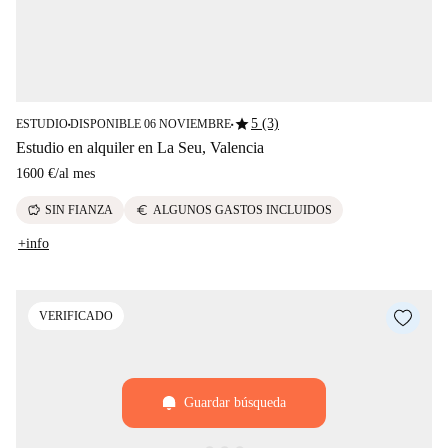
star
5 (3)
ESTUDIO
DISPONIBLE 06 NOVIEMBRE
■
■
Estudio en alquiler en La Seu, Valencia
1600 €
/
al mes
savings
euro
SIN FIANZA
ALGUNOS GASTOS INCLUIDOS
+info
VERIFICADO
Guardar búsqueda