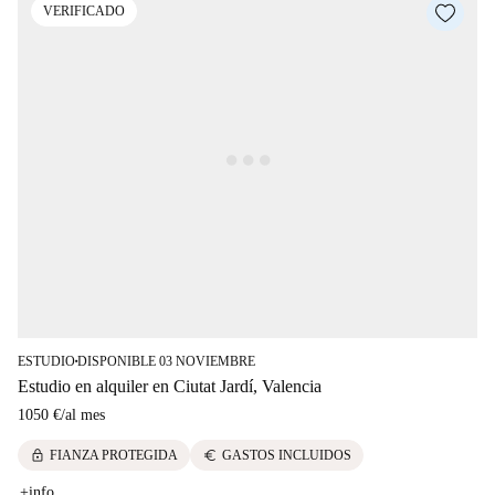
VERIFICADO
ESTUDIO
DISPONIBLE 03 NOVIEMBRE
■
Estudio en alquiler en Ciutat Jardí, Valencia
1050 €
/
al mes
lock
euro
FIANZA PROTEGIDA
GASTOS INCLUIDOS
+info