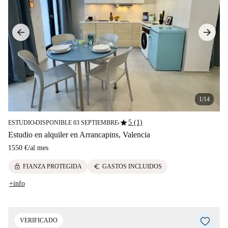
1/14
star
5 (1)
ESTUDIO
DISPONIBLE 03 SEPTIEMBRE
■
■
Estudio en alquiler en Arrancapins, Valencia
1550 €
/
al mes
lock
euro
FIANZA PROTEGIDA
GASTOS INCLUIDOS
+info
VERIFICADO