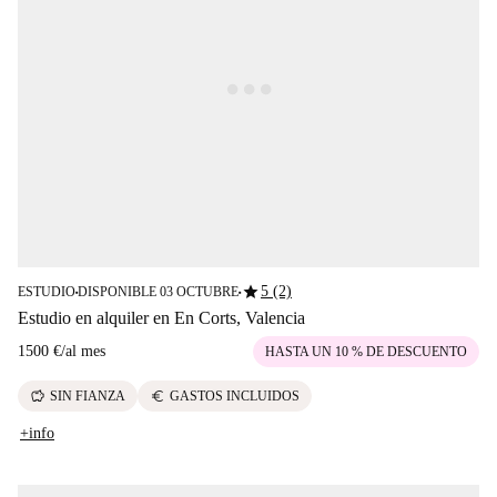
star
5 (2)
ESTUDIO
DISPONIBLE 03 OCTUBRE
■
■
Estudio en alquiler en En Corts, Valencia
1500 €
/
al mes
HASTA UN 10 % DE DESCUENTO
savings
euro
SIN FIANZA
GASTOS INCLUIDOS
+info