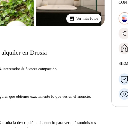
CON 
Ver más fotos
euro
alquiler en Drosia
SIE
ios_share
4
interesados
3
veces compartido
gurar que obtienes exactamente lo que ves en el anuncio.
Consulta la descripción del anuncio para ver qué suministros