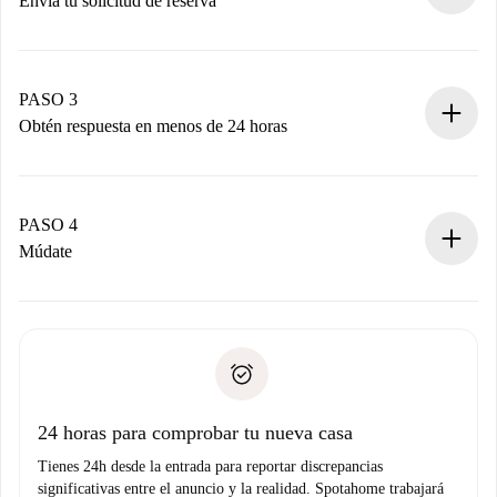
Envía tu solicitud de reserva
Envía detalles básicos de tu perfil y de tu método de pago.
Recuerda que no te cobraremos nada hasta que el
propietario acepte.
PASO 3
Obtén respuesta en menos de 24 horas
El propietario tiene menos de 24 horas para confirmar.
Si es aceptada, te haremos el cargo y te pondremos en
contacto con el propietario.
PASO 4
Si es rechazada: No te haremos ningún cargo y te
Múdate
ofreceremos alternativas.
Acuerda con el propietario los detalles de tu llegada,
Documentos necesarios si tu propiedad es “
Spotahome
recogida de llaves, etc.
plus
”.
Spotahome sólo transferirá el primer pago al propietario si
Documento de identidad o Pasaporte
no nos comunicas ningún problema.
Prueba de solvencia
Domiciliación del pago
24 horas para comprobar tu nueva casa
Tienes 24h desde la entrada para reportar discrepancias
significativas entre el anuncio y la realidad. Spotahome trabajará