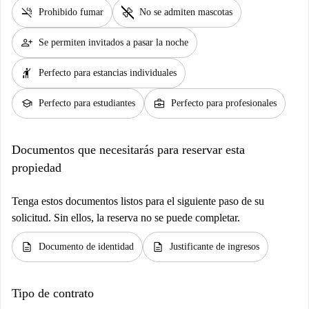
smoke_free
pet_supplies
Prohibido fumar
No se admiten mascotas
person_add
Se permiten invitados a pasar la noche
hail
Perfecto para estancias individuales
school
business_center
Perfecto para estudiantes
Perfecto para profesionales
Documentos que necesitarás para reservar esta
propiedad
Tenga estos documentos listos para el siguiente paso de su
solicitud. Sin ellos, la reserva no se puede completar.
description
description
Documento de identidad
Justificante de ingresos
Tipo de contrato