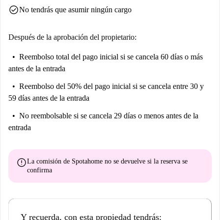
check_circle
No tendrás que asumir ningún cargo
muchos cajones que puedes utilizar. En la habitación hay un ventilador y
un radiador. Conexión wifi gratuita.
Después de la aprobación del propietario:
Tendrás tu propio WC.
No fumar dentro
Reembolso total del pago inicial
si se cancela 60 días o más
Siempre limpia lo que ensucias.
antes de la entrada
Si tiene gente de visita durante un par de días, póngase en contacto
Reembolso del 50% del pago inicial
si se cancela entre 30 y
con el propietario.
59 días antes de la entrada
No reembolsable
si se cancela 29 días o menos antes de la
entrada
error
La comisión de Spotahome
no se devuelve
si la reserva se
confirma
Y recuerda, con esta propiedad tendrás: