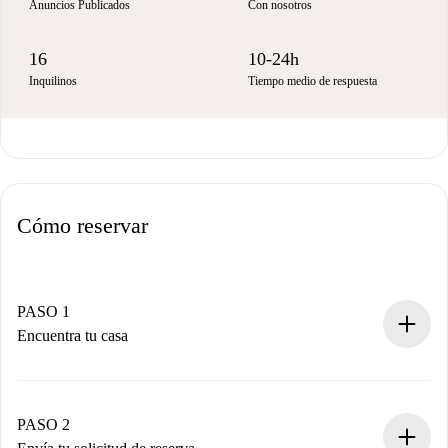
Anuncios Publicados
Con nosotros
16
10-24h
Inquilinos
Tiempo medio de respuesta
Cómo reservar
PASO 1
Encuentra tu casa
Proceso de reserva 100% online.
Casas y Propietarios verificados.
Tienes toda la información necesaria por adelantado.
PASO 2