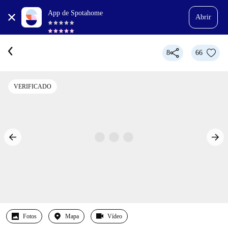
App de Spotahome
Abrir
8
66
VERIFICADO
Fotos
Mapa
Vídeo