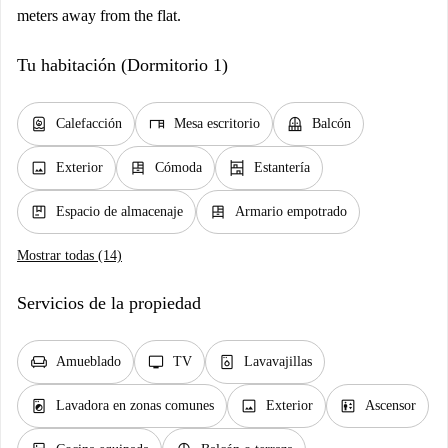
meters away from the flat.
Tu habitación (Dormitorio 1)
water_heater
desk
balcony
Calefacción
Mesa escritorio
Balcón
image
dresser
shelves
Exterior
Cómoda
Estantería
package
dresser
Espacio de almacenaje
Armario empotrado
Mostrar todas (14)
Servicios de la propiedad
chair
tv
dishwasher_gen
Amueblado
TV
Lavavajillas
local_laundry_service
image
elevator
Lavadora en zonas comunes
Exterior
Ascensor