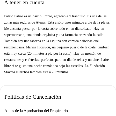
A tener en cuenta
muchos cajones que puedes utilizar. El dormitorio incluye ventilador y
radiador.
Palaio Faliro es un barrio limpio, agradable y tranquilo. Es una de las
Importante:
zonas más seguras de Atenas. Está a sólo unos minutos a pie de la playa.
Compartirás esta propiedad con la casera residente (mujer), su hijo y
Me encanta pasear por la costa sobre todo en un día soleado. Hay un
su gato.
supermercado, una tienda orgánica y una farmacia cruzando la calle.
Habitación encantadora y confortable ideal para estudiantes. Está
También hay una taberna en la esquina con comida deliciosa que
ubicado en una zona bonita y exclusiva cerca de la playa Y del centro de
recomendaría. Marina Floisvou, un pequeño puerto de la costa, también
Atenas. Como tus anfitriones, esperamos hacer de tu estadía una
está muy cerca (20 minutos a pie por la costa). Hay un montón de
experiencia placentera y relajante y brindarte un lugar tranquilo para
restaurantes y cafeterías, perfectos para un día de relax y un cine al aire
estudiar.
libre si te gusta una noche romántica bajo las estrellas. La Fundación
La habitación de invitados forma parte de un apartamento de tres
Stavros Niarchos también está a 20 minutos.
habitaciones. ¡Es bastante grande y muy brillante! Y tiene acceso a un
enorme balcón donde podrás disfrutar de tu desayuno.
El dormitorio tiene una cama individual y una segunda cama
Políticas de Cancelación
independiente “oculta” que se eleva a la altura de la cama principal y que
se puede abrir fácilmente con un mecanismo retráctil y transformarla en
una cama grande y cómoda o en dos camas individuales. Hay un
Antes de la Aprobación del Propietario
escritorio y una silla para tu tiempo de estudio y un gran armario con