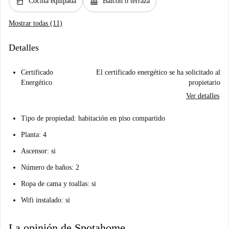
kitchen
balcony
Cocina equipada
Balcón o terraza
Mostrar todas (11)
Detalles
Certificado
El certificado energético se ha solicitado al
Energético
propietario
Ver detalles
Tipo de propiedad: habitación en piso compartido
Planta: 4
Ascensor: si
Número de baños: 2
Ropa de cama y toallas: si
Wifi instalado: si
La opinión de Spotahome