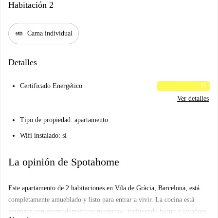
Habitación 2
airline_seat_flat
Cama individual
Detalles
Certificado Energético
D
Ver detalles
Tipo de propiedad: apartamento
Wifi instalado: sí
La opinión de Spotahome
Este apartamento de 2 habitaciones en Vila de Gràcia, Barcelona, está
completamente amueblado y listo para entrar a vivir. La cocina está
equipada con electrodomésticos modernos, incluyendo horno y lavadora.