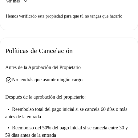
keyboard_arrow_down
Ver más
También incluye TV y servicio de limpieza. La electricidad, el agua, el
gas y el wifi están incluidos en el alquiler. Spotahome ha revisado esta
Hemos verificado esta propiedad para que tú no tengas que hacerlo
propiedad.
Vila de Gràcia es un barrio vibrante, lleno de atracciones como el Barrio
de Gràcia, el Refugio Antiaéreo, la Escultura La Colometa y Barcelona
Sensations. Explore la cercana Plaza de la Virreina y la Estatua de Anna
Políticas de Cancelación
Frank, y relájese en la Plaza del Sol. Su ubicación combina comodidad y
dinamismo gracias a su céntrica ubicación y a su excelente acceso a los
lugares de interés locales.
Antes de la Aprobación del Propietario
check_circle
No tendrás que asumir ningún cargo
Después de la aprobación del propietario:
Reembolso total del pago inicial
si se cancela 60 días o más
antes de la entrada
Reembolso del 50% del pago inicial
si se cancela entre 30 y
59 días antes de la entrada