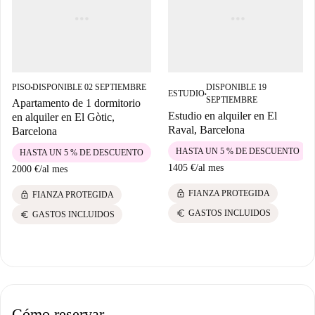
PISO
DISPONIBLE 02 SEPTIEMBRE
DISPONIBLE 19
■
ESTUDIO
■
SEPTIEMBRE
Apartamento de 1 dormitorio
Estudio en alquiler en El
en alquiler en El Gòtic,
Raval, Barcelona
Barcelona
HASTA UN 5 % DE DESCUENTO
HASTA UN 5 % DE DESCUENTO
1405 €
/
al mes
2000 €
/
al mes
lock
FIANZA PROTEGIDA
lock
FIANZA PROTEGIDA
euro
GASTOS INCLUIDOS
euro
GASTOS INCLUIDOS
Cómo reservar