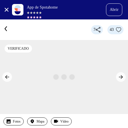
App de Spotahome
Abrir
7
43
VERIFICADO
Fotos
Mapa
Vídeo