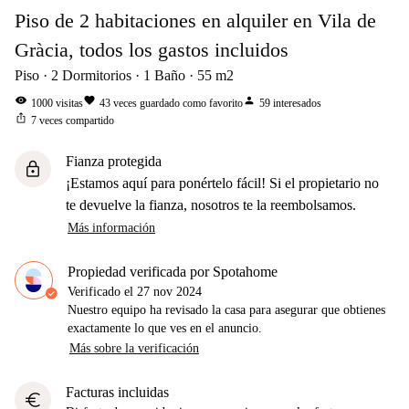
Piso de 2 habitaciones en alquiler en Vila de
Gràcia, todos los gastos incluidos
Piso
2
Dormitorios
1
Baño
55
m2
visibility
favorite
person
1000
visitas
43
veces guardado como favorito
59
interesados
ios_share
7
veces compartido
Fianza protegida
lock
¡Estamos aquí para ponértelo fácil! Si el propietario no
te devuelve la fianza, nosotros te la reembolsamos.
Más información
Propiedad verificada por Spotahome
Verificado el
27 nov 2024
Nuestro equipo ha revisado la casa para asegurar que obtienes
exactamente lo que ves en el anuncio.
Más sobre la verificación
Facturas incluidas
euro