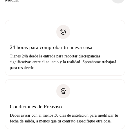
ofreceremos alternativas.
Acuerda con el propietario los detalles de tu llegada,
Documentos necesarios si tu propiedad es “
Spotahome
recogida de llaves, etc.
plus
”.
Spotahome sólo transferirá el primer pago al propietario si
Documento de identidad o Pasaporte
no nos comunicas ningún problema.
Prueba de solvencia
Domiciliación del pago
24 horas para comprobar tu nueva casa
Tienes 24h desde la entrada para reportar discrepancias
significativas entre el anuncio y la realidad. Spotahome trabajará
para resolverlo.
Condiciones de Preaviso
Debes avisar con al menos 30 días de antelación para modificar tu
fecha de salida, a menos que tu contrato especifique otra cosa.