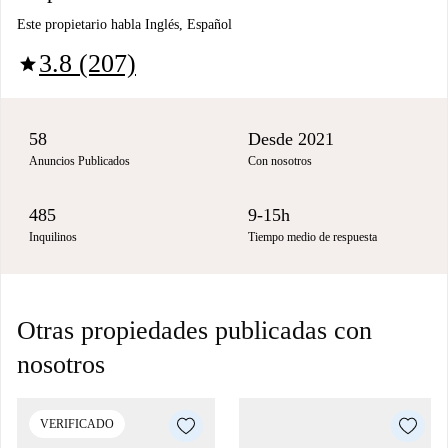
Este propietario habla Inglés, Español
3.8 (207)
star
58
Desde 2021
Anuncios Publicados
Con nosotros
485
9-15h
Inquilinos
Tiempo medio de respuesta
Otras propiedades publicadas con
nosotros
VERIFICADO