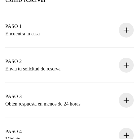
PASO 1
Encuentra tu casa
Proceso de reserva 100% online.
Casas y Propietarios verificados.
Tienes toda la información necesaria por adelantado.
PASO 2
Envía tu solicitud de reserva
Envía detalles básicos de tu perfil y de tu método de pago.
Recuerda que no te cobraremos nada hasta que el
propietario acepte.
PASO 3
Obtén respuesta en menos de 24 horas
El propietario tiene menos de 24 horas para confirmar.
Si es aceptada, te haremos el cargo y te pondremos en
contacto con el propietario.
PASO 4
Si es rechazada: No te haremos ningún cargo y te
Múdate