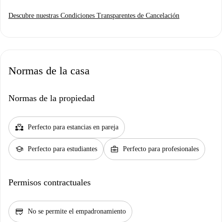
Descubre nuestras Condiciones Transparentes de Cancelación
Normas de la casa
Normas de la propiedad
partner_heart
Perfecto para estancias en pareja
school
business_center
Perfecto para estudiantes
Perfecto para profesionales
Permisos contractuales
credit_score
No se permite el empadronamiento