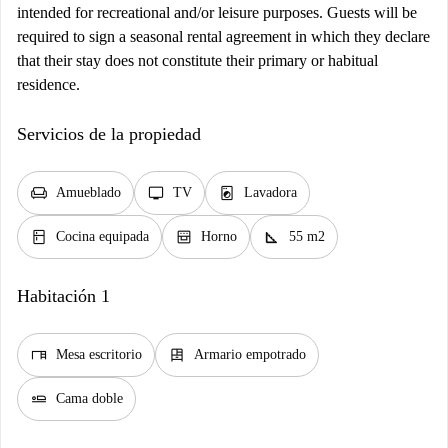
intended for recreational and/or leisure purposes. Guests will be
required to sign a seasonal rental agreement in which they declare
that their stay does not constitute their primary or habitual
residence.
Servicios de la propiedad
chair
tv
local_laundry_service
Amueblado
TV
Lavadora
kitchen
oven_gen
square_foot
Cocina equipada
Horno
55 m2
Habitación 1
desk
dresser
Mesa escritorio
Armario empotrado
airline_seat_flat
Cama doble