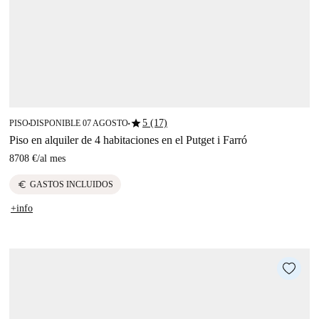
star
5 (17)
PISO
DISPONIBLE 07 AGOSTO
■
■
Piso en alquiler de 4 habitaciones en el Putget i Farró
8708 €
/
al mes
euro
GASTOS INCLUIDOS
+info