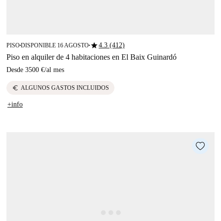
star
4.3 (412)
PISO
DISPONIBLE 16 AGOSTO
■
■
Piso en alquiler de 4 habitaciones en El Baix Guinardó
Desde
3500 €
/
al mes
euro
ALGUNOS GASTOS INCLUIDOS
+info