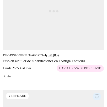
star
3.8 (85)
PISO
DISPONIBLE 08 AGOSTO
■
■
Piso en alquiler de 4 habitaciones en l'Antiga Esquerra
Desde
2635 €
/
al mes
HASTA UN 5 % DE DESCUENTO
+info
VERIFICADO