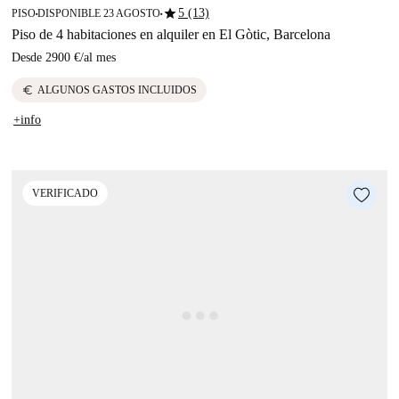
star
5 (13)
PISO
DISPONIBLE 23 AGOSTO
■
■
Piso de 4 habitaciones en alquiler en El Gòtic, Barcelona
Desde
2900 €
/
al mes
euro
ALGUNOS GASTOS INCLUIDOS
+info
VERIFICADO