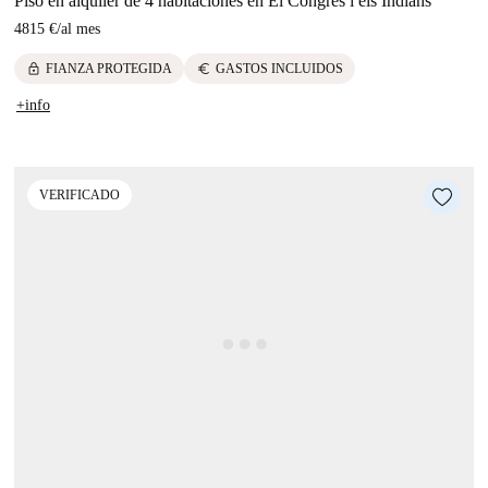
Piso en alquiler de 4 habitaciones en El Congrés i els Indians
4815 €
/
al mes
lock
euro
FIANZA PROTEGIDA
GASTOS INCLUIDOS
+info
VERIFICADO