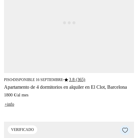
star
3.8 (365)
PISO
DISPONIBLE 16 SEPTIEMBRE
■
■
Apartamento de 4 dormitorios en alquiler en El Clot, Barcelona
1800 €
/
al mes
+info
VERIFICADO