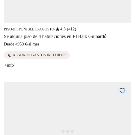
star
4.3 (412)
PISO
DISPONIBLE 16 AGOSTO
■
■
Se alquila piso de 4 habitaciones en El Baix Guinardó.
Desde
4950 €
/
al mes
euro
ALGUNOS GASTOS INCLUIDOS
+info