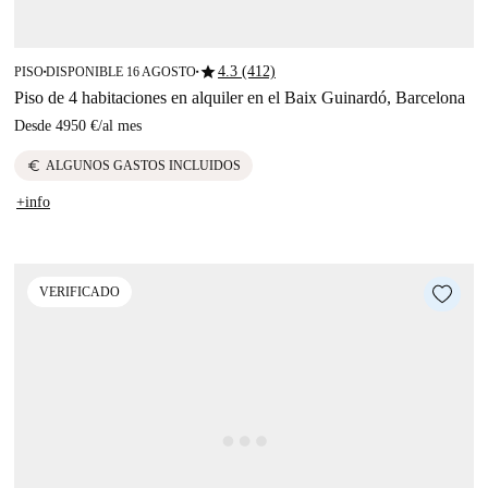
star
4.3 (412)
PISO
DISPONIBLE 16 AGOSTO
■
■
Piso de 4 habitaciones en alquiler en el Baix Guinardó, Barcelona
Desde
4950 €
/
al mes
euro
ALGUNOS GASTOS INCLUIDOS
+info
VERIFICADO