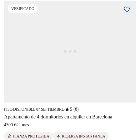
VERIFICADO
star
5 (8)
PISO
DISPONIBLE 07 SEPTIEMBRE
■
■
Apartamento de 4 dormitorios en alquiler en Barcelona
4500 €
/
al mes
lock
electric_bolt
FIANZA PROTEGIDA
RESERVA INSTANTÁNEA