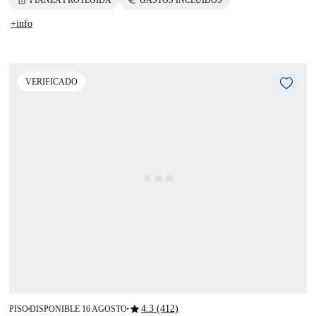
+info
VERIFICADO
star
4.3 (412)
PISO
DISPONIBLE 16 AGOSTO
■
■