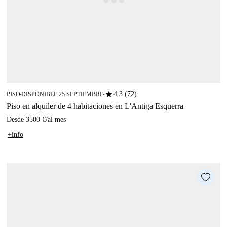
star
4.3 (72)
PISO
DISPONIBLE 25 SEPTIEMBRE
■
■
Piso en alquiler de 4 habitaciones en L'Antiga Esquerra
Desde
3500 €
/
al mes
+info