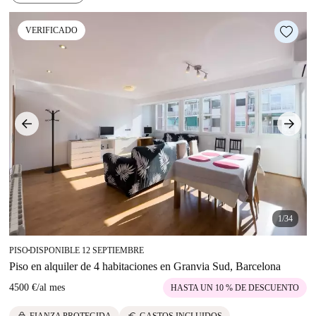
VERIFICADO
1/34
PISO
DISPONIBLE 12 SEPTIEMBRE
■
Piso en alquiler de 4 habitaciones en Granvia Sud, Barcelona
4500 €
/
al mes
HASTA UN 10 % DE DESCUENTO
lock
euro
FIANZA PROTEGIDA
GASTOS INCLUIDOS