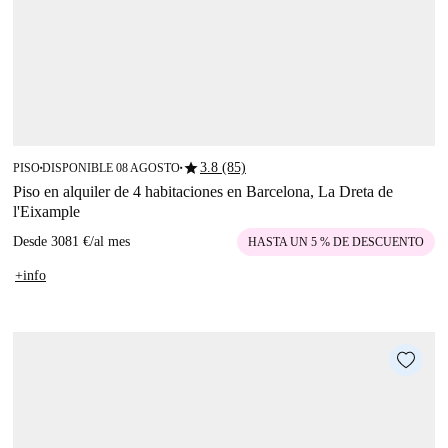
star
3.8 (85)
PISO
DISPONIBLE 08 AGOSTO
■
■
Piso en alquiler de 4 habitaciones en Barcelona, La Dreta de
l'Eixample
Desde
3081 €
/
al mes
HASTA UN 5 % DE DESCUENTO
+info