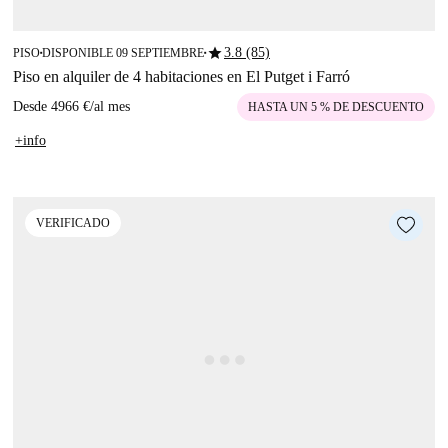
star
3.8 (85)
PISO
DISPONIBLE 09 SEPTIEMBRE
■
■
Piso en alquiler de 4 habitaciones en El Putget i Farró
Desde
4966 €
/
al mes
HASTA UN 5 % DE DESCUENTO
+info
VERIFICADO