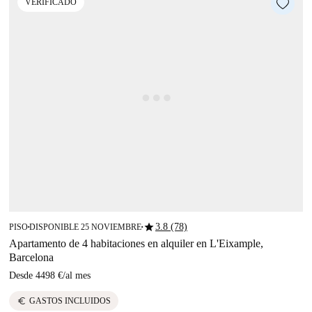
VERIFICADO
star
3.8 (78)
PISO
DISPONIBLE 25 NOVIEMBRE
■
■
Apartamento de 4 habitaciones en alquiler en L'Eixample,
Barcelona
Desde
4498 €
/
al mes
euro
GASTOS INCLUIDOS