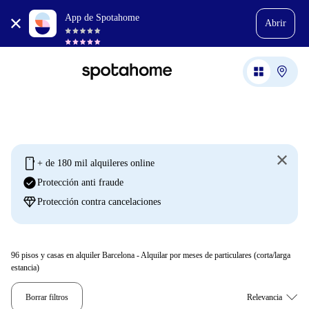
App de Spotahome
Abrir
mobile
+ de 180 mil alquileres online
check_circle
Protección anti fraude
diamond
Protección contra cancelaciones
96
pisos y casas en alquiler Barcelona - Alquilar por meses de particulares (corta/larga
estancia)
Borrar filtros