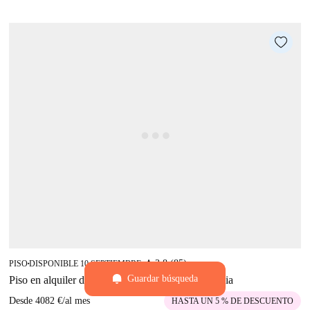
star
3.8 (85)
PISO
DISPONIBLE 10 SEPTIEMBRE
■
■
Guardar búsqueda
Piso en alquiler de 4 habitaciones en Vila de Gràcia
Desde
4082 €
/
al mes
HASTA UN 5 % DE DESCUENTO