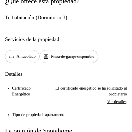
¿Qué ofrece esta propiedad?
Tu habitación (Dormitorio 3)
Servicios de la propiedad
chair
garage
Amueblado
Plaza de garaje disponible
Detalles
Certificado
El certificado energético se ha solicitado al
Energético
propietario
Ver detalles
Tipo de propiedad: apartamento
La opinión de Spotahome