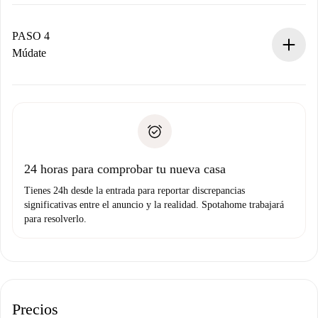
El propietario tiene menos de 24 horas para confirmar.
Si es aceptada, te haremos el cargo y te pondremos en
contacto con el propietario.
PASO 4
Si es rechazada: No te haremos ningún cargo y te
Múdate
ofreceremos alternativas.
Acuerda con el propietario los detalles de tu llegada,
Documentos necesarios si tu propiedad es “
Spotahome
recogida de llaves, etc.
plus
”.
Spotahome sólo transferirá el primer pago al propietario si
Documento de identidad o Pasaporte
no nos comunicas ningún problema.
Prueba de solvencia
Domiciliación del pago
24 horas para comprobar tu nueva casa
Tienes 24h desde la entrada para reportar discrepancias
significativas entre el anuncio y la realidad. Spotahome trabajará
para resolverlo.
Precios