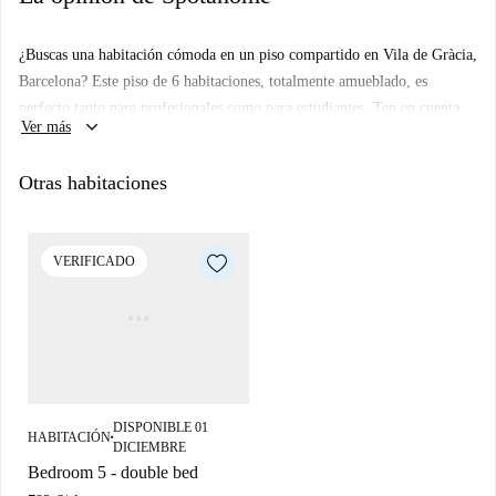
¿Buscas una habitación cómoda en un piso compartido en Vila de Gràcia,
Barcelona? Este piso de 6 habitaciones, totalmente amueblado, es
perfecto tanto para profesionales como para estudiantes. Ten en cuenta
keyboard_arrow_down
Ver más
que no se admiten parejas. No se permiten mascotas ni fumar.
Spotahome ha revisado personalmente este piso para tu tranquilidad.
Otras habitaciones
El piso está situado cerca del Monumento a Blancanieves, el Stemaki
Barcelona Tours y otros lugares de interés como la Festa Major de
Gràcia-Placeta Sant Miquel i Rodalia, a los que se puede llegar
VERIFICADO
caminando. ¡Haz de este encantador lugar tu próximo hogar!
DISPONIBLE 01
HABITACIÓN
■
DICIEMBRE
Bedroom 5 - double bed