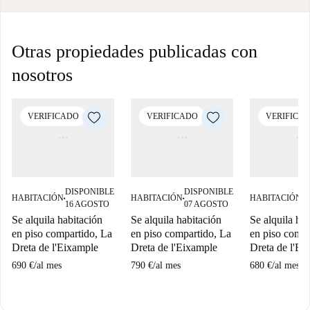
Otras propiedades publicadas con
nosotros
VERIFICADO
VERIFICADO
VERIFICA
DISPONIBLE
DISPONIBLE
D
HABITACIÓN
HABITACIÓN
HABITACIÓN
■
■
■
16 AGOSTO
07 AGOSTO
0
Se alquila habitación
Se alquila habitación
Se alquila ha
en piso compartido, La
en piso compartido, La
en piso compa
Dreta de l'Eixample
Dreta de l'Eixample
Dreta de l'Ei
690 €
/
al mes
790 €
/
al mes
680 €
/
al mes