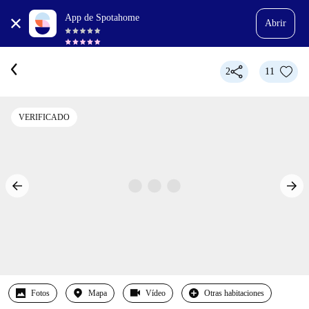
App de Spotahome
Abrir
2
11
VERIFICADO
Fotos
Mapa
Vídeo
Otras habitaciones