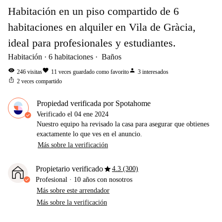
Habitación en un piso compartido de 6
habitaciones en alquiler en Vila de Gràcia,
ideal para profesionales y estudiantes.
Habitación
6
habitaciones
Baños
visibility
favorite
person
246
visitas
11
veces guardado como favorito
3
interesados
ios_share
2
veces compartido
Propiedad verificada por Spotahome
Verificado el
04 ene 2024
Nuestro equipo ha revisado la casa para asegurar que obtienes
exactamente lo que ves en el anuncio.
Más sobre la verificación
star
Propietario verificado
4.3 (300)
Profesional
·
10 años
con nosotros
Más sobre este arrendador
Más sobre la verificación