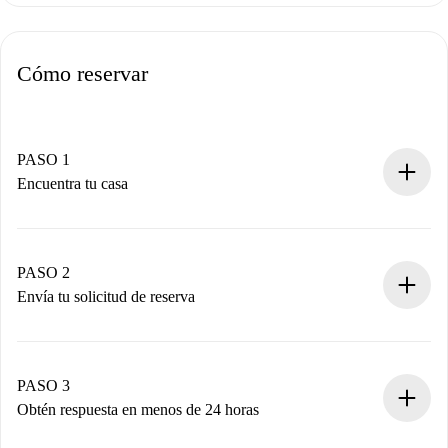
Cómo reservar
PASO 1
Encuentra tu casa
Proceso de reserva 100% online.
Casas y Propietarios verificados.
Tienes toda la información necesaria por adelantado.
PASO 2
Envía tu solicitud de reserva
Envía detalles básicos de tu perfil y de tu método de pago.
Recuerda que no te cobraremos nada hasta que el
propietario acepte.
PASO 3
Obtén respuesta en menos de 24 horas