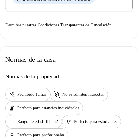
Descubre nuestras Condiciones Transparentes de Cancelación
Normas de la casa
Normas de la propiedad
smoke_free
pet_supplies
Prohibido fumar
No se admiten mascotas
hail
Perfecto para estancias individuales
calendar_month
school
Rango de edad: 18 - 32
Perfecto para estudiantes
business_center
Perfecto para profesionales