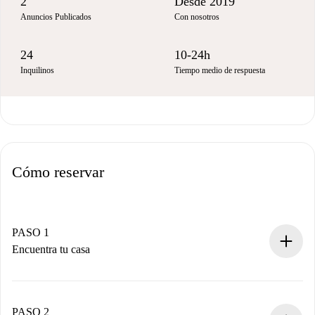
2
Desde 2019
Anuncios Publicados
Con nosotros
24
10-24h
Inquilinos
Tiempo medio de respuesta
Cómo reservar
PASO 1
Encuentra tu casa
Proceso de reserva 100% online.
Casas y Propietarios verificados.
Tienes toda la información necesaria por adelantado.
PASO 2