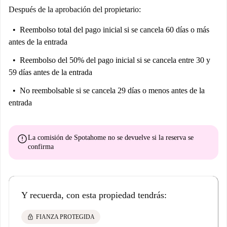
Después de la aprobación del propietario:
Pero necesitas saber esto ...
Se permite fumar en esta propiedad.
Reembolso total del pago inicial
si se cancela 60 días o más
Ayúdame a decidir ...
antes de la entrada
Este es un sexto piso, apartamento de 3 dormitorios en Rambla De Prim,
Reembolso del 50% del pago inicial
si se cancela entre 30 y
Barcelona. Es un hogar acogedor que alberga todo lo esencial y más.
59 días antes de la entrada
Listo y esperando, todo lo que falta realmente ahora ... eres tú.
No reembolsable
si se cancela 29 días o menos antes de la
Es perfecto para estudiantes de la Universitat Pompeu Fabra o de la
entrada
Universitat de Barcelona. Hay enlaces de transporte directos, lo que
significa que puedes estar en la universidad en menos de 30 minutos y
realmente disfrutar de ese tiempo extra en la cama.
error
La comisión de Spotahome
no se devuelve
si la reserva se
confirma
Y recuerda, con esta propiedad tendrás:
lock
FIANZA PROTEGIDA