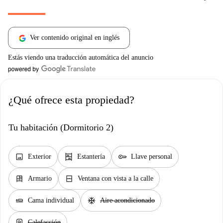
Ver contenido original en inglés
Estás viendo una traducción automática del anuncio
¿Qué ofrece esta propiedad?
Tu habitación (Dormitorio 2)
image
shelves
key
Exterior
Estantería
Llave personal
dresser
window_closed
Armario
Ventana con vista a la calle
airline_seat_flat
ac_unit
Cama individual
Aire acondicionado
water_heater
Calefacción