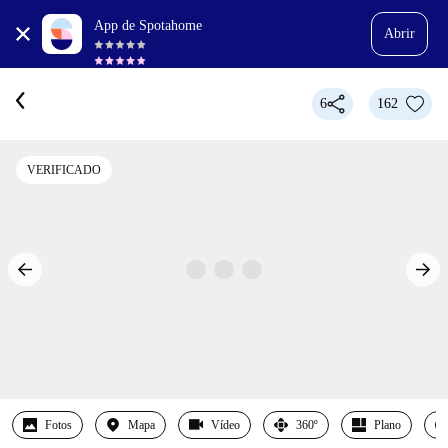
App de Spotahome
Abrir
6
162
VERIFICADO
Fotos
Mapa
Vídeo
360º
Plano