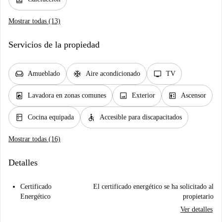
Mostrar todas (13)
Servicios de la propiedad
chair
ac_unit
tv
Amueblado
Aire acondicionado
TV
local_laundry_service
image
elevator
Lavadora en zonas comunes
Exterior
Ascensor
kitchen
accessible
Cocina equipada
Accesible para discapacitados
Mostrar todas (16)
Detalles
Certificado
El certificado energético se ha solicitado al
Energético
propietario
Ver detalles