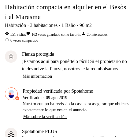
Habitación compacta en alquiler en el Besòs
i el Maresme
Habitación
3
habitaciones
1
Baño
96
m2
visibility
favorite
person
551
visitas
162
veces guardado como favorito
20
interesados
ios_share
6
veces compartido
Fianza protegida
lock
¡Estamos aquí para ponértelo fácil! Si el propietario no
te devuelve la fianza, nosotros te la reembolsamos.
Más información
Propiedad verificada por Spotahome
Verificado el
09 ago 2019
Nuestro equipo ha revisado la casa para asegurar que obtienes
exactamente lo que ves en el anuncio.
Más sobre la verificación
Spotahome PLUS