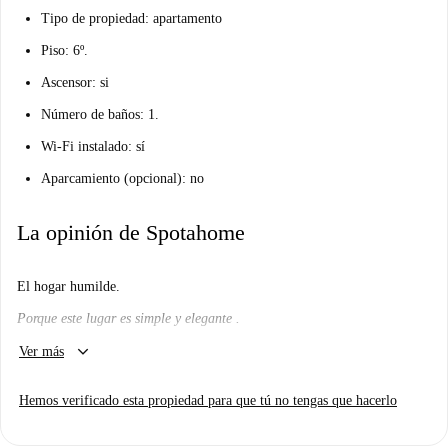
Tipo de propiedad: apartamento
Piso: 6º.
Ascensor: si
Número de baños: 1.
Wi-Fi instalado: sí
Aparcamiento (opcional): no
La opinión de Spotahome
El hogar humilde.
Porque este lugar es simple y elegante .
keyboard_arrow_down
¿Me gustará aquí?
Ver más
Nosotros creemos que si. Pongámoslo de esta manera. Es una casa
Hemos verificado esta propiedad para que tú no tengas que hacerlo
agradable y sencilla en un lugar encantador que está bien conectado con
el centro de la ciudad. Entonces, realmente puedes disfrutar de la paz y