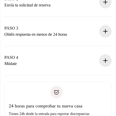
Envía tu solicitud de reserva
Envía detalles básicos de tu perfil y de tu método de pago.
Recuerda que no te cobraremos nada hasta que el
propietario acepte.
PASO 3
Obtén respuesta en menos de 24 horas
El propietario tiene menos de 24 horas para confirmar.
Si es aceptada, te haremos el cargo y te pondremos en
contacto con el propietario.
PASO 4
Si es rechazada: No te haremos ningún cargo y te
Múdate
ofreceremos alternativas.
Acuerda con el propietario los detalles de tu llegada,
Documentos necesarios si tu propiedad es “
Spotahome
recogida de llaves, etc.
plus
”.
Spotahome sólo transferirá el primer pago al propietario si
Documento de identidad o Pasaporte
no nos comunicas ningún problema.
Prueba de solvencia
Domiciliación del pago
24 horas para comprobar tu nueva casa
Tienes 24h desde la entrada para reportar discrepancias