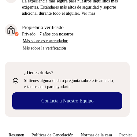
La experiencia más segura para nuestros inquilinos más
exigentes. Estándares más altos de seguridad y soporte
adicional durante todo el alquiler.
Ver más
Propietario verificado
Privado
·
7 años
con nosotros
Más sobre este arrendador
Más sobre la verificación
¿Tienes dudas?
sentiment_very_satisfied
Si tienes alguna duda o pregunta sobre este anuncio,
estamos aquí para ayudarte.
Contacta a Nuestro Equipo
Resumen
Políticas de Cancelación
Normas de la casa
Propietari