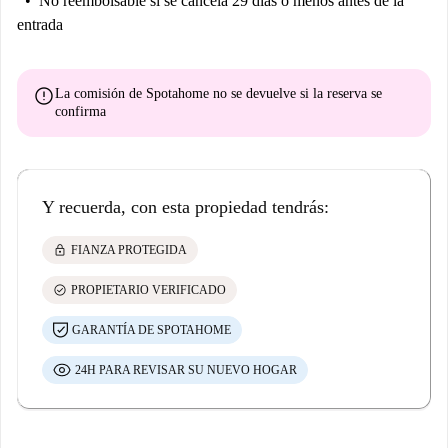
No reembolsable
si se cancela 29 días o menos antes de la
entrada
error
La comisión de Spotahome
no se devuelve
si la reserva se
confirma
Y recuerda, con esta propiedad tendrás:
lock
FIANZA PROTEGIDA
check_circle
PROPIETARIO VERIFICADO
GARANTÍA DE SPOTAHOME
24H PARA REVISAR SU NUEVO HOGAR