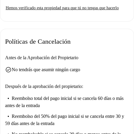
cocina está equipada con electrodomésticos como secadora y horno.
Hemos verificado esta propiedad para que tú no tengas que hacerlo
Spotahome ha revisado y verificado personalmente esta propiedad.
Ubicado en Carrassi, Bari, este apartamento está rodeado de lugares de
interés y comodidades. Entre las atracciones cercanas se incluyen la
Chiesa Russa San Nicola y el I Marinai, así como establecimientos
Políticas de Cancelación
locales populares como Ok Sigma Di Bari Sabotino - Supersigma para
comprar alimentos, y las pizzerías italianas L'Arte della Pizza y Amore
di Pizza, a poca distancia a pie.
Antes de la Aprobación del Propietario
check_circle
No tendrás que asumir ningún cargo
Después de la aprobación del propietario:
Reembolso total del pago inicial
si se cancela 60 días o más
antes de la entrada
Reembolso del 50% del pago inicial
si se cancela entre 30 y
59 días antes de la entrada