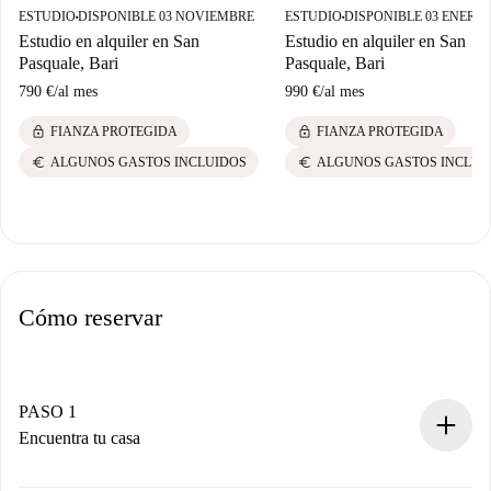
ESTUDIO
DISPONIBLE 03 NOVIEMBRE
ESTUDIO
DISPONIBLE 03 ENERO 
■
■
Estudio en alquiler en San
Estudio en alquiler en San
Pasquale, Bari
Pasquale, Bari
790 €
/
al mes
990 €
/
al mes
lock
lock
FIANZA PROTEGIDA
FIANZA PROTEGIDA
euro
euro
ALGUNOS GASTOS INCLUIDOS
ALGUNOS GASTOS INCLUI
Cómo reservar
PASO 1
Encuentra tu casa
Proceso de reserva 100% online.