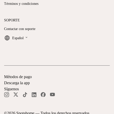
Términos y condiciones
SOPORTE
Contactar con soporte
keyboard_arrow_down
Español
Métodos de pago
Descarga la app
Síguenos
©
2026
Spotahome —
Todos los derechos reservados