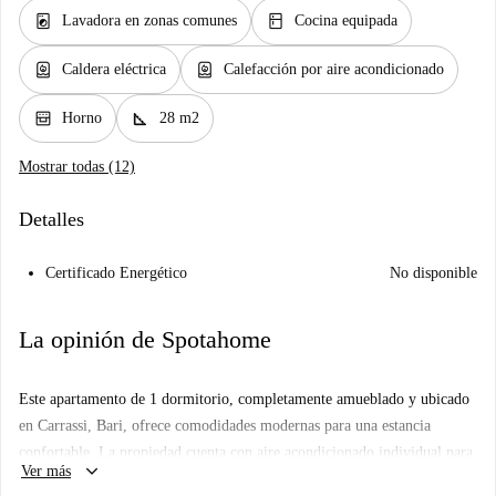
local_laundry_service
kitchen
Lavadora en zonas comunes
Cocina equipada
water_heater
water_heater
Caldera eléctrica
Calefacción por aire acondicionado
oven_gen
square_foot
Horno
28 m2
Mostrar todas (12)
Detalles
Certificado Energético
No disponible
La opinión de Spotahome
Este apartamento de 1 dormitorio, completamente amueblado y ubicado
en Carrassi, Bari, ofrece comodidades modernas para una estancia
confortable. La propiedad cuenta con aire acondicionado individual para
keyboard_arrow_down
Ver más
la calefacción, sistema de agua caliente eléctrica y wifi incluido. La