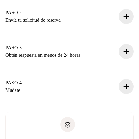
Casas y Propietarios verificados.
Tienes toda la información necesaria por adelantado.
PASO 2
Envía tu solicitud de reserva
Envía detalles básicos de tu perfil y de tu método de pago.
Recuerda que no te cobraremos nada hasta que el
propietario acepte.
PASO 3
Obtén respuesta en menos de 24 horas
El propietario tiene menos de 24 horas para confirmar.
Si es aceptada, te haremos el cargo y te pondremos en
contacto con el propietario.
PASO 4
Si es rechazada: No te haremos ningún cargo y te
Múdate
ofreceremos alternativas.
Acuerda con el propietario los detalles de tu llegada,
Documentos necesarios si tu propiedad es “
Spotahome
recogida de llaves, etc.
plus
”.
Spotahome sólo transferirá el primer pago al propietario si
Documento de identidad o Pasaporte
no nos comunicas ningún problema.
Prueba de solvencia
Domiciliación del pago