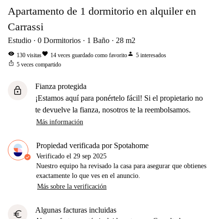
Apartamento de 1 dormitorio en alquiler en
Carrassi
Estudio
0
Dormitorios
1
Baño
28
m2
visibility
favorite
person
130
visitas
14
veces guardado como favorito
5
interesados
ios_share
5
veces compartido
Fianza protegida
lock
¡Estamos aquí para ponértelo fácil! Si el propietario no
te devuelve la fianza, nosotros te la reembolsamos.
Más información
Propiedad verificada por Spotahome
Verificado el
29 sep 2025
Nuestro equipo ha revisado la casa para asegurar que obtienes
exactamente lo que ves en el anuncio.
Más sobre la verificación
Algunas facturas incluidas
euro