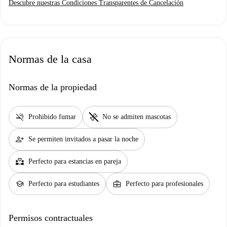
Descubre nuestras Condiciones Transparentes de Cancelación
Normas de la casa
Normas de la propiedad
smoke_free
pet_supplies
Prohibido fumar
No se admiten mascotas
person_add
Se permiten invitados a pasar la noche
partner_heart
Perfecto para estancias en pareja
school
business_center
Perfecto para estudiantes
Perfecto para profesionales
Permisos contractuales