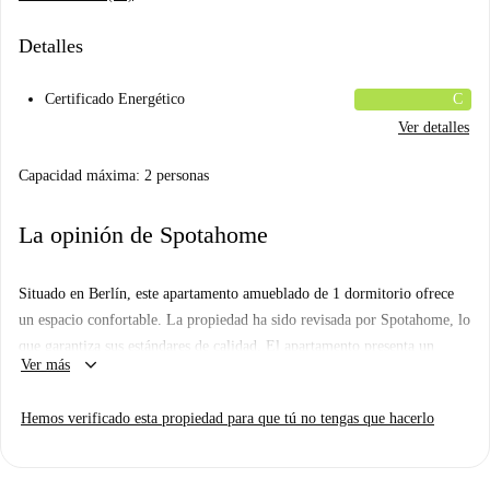
Detalles
Certificado Energético
C
Ver detalles
Capacidad máxima: 2 personas
La opinión de Spotahome
Situado en Berlín, este apartamento amueblado de 1 dormitorio ofrece
un espacio confortable. La propiedad ha sido revisada por Spotahome, lo
que garantiza sus estándares de calidad. El apartamento presenta un
keyboard_arrow_down
Ver más
diseño exterior elegante e incluye lavadora, cocina totalmente equipada y
televisión. Se admiten parejas, lo que lo convierte en la opción ideal.
Hemos verificado esta propiedad para que tú no tengas que hacerlo
El barrio ofrece una variedad de opciones gastronómicas, incluyendo
restaurantes de comida rápida como Loco Chicken Spandau Altstadt y
Vegan Pirates-Berlin Spandau. Restaurantes como Gaststätte Falken-