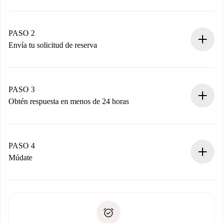
Proceso de reserva 100% online.
Casas y Propietarios verificados.
Tienes toda la información necesaria por adelantado.
PASO 2
Envía tu solicitud de reserva
Envía detalles básicos de tu perfil y de tu método de pago.
Recuerda que no te cobraremos nada hasta que el
propietario acepte.
PASO 3
Obtén respuesta en menos de 24 horas
El propietario tiene menos de 24 horas para confirmar.
Si es aceptada, te haremos el cargo y te pondremos en
contacto con el propietario.
PASO 4
Si es rechazada: No te haremos ningún cargo y te
Múdate
ofreceremos alternativas.
Acuerda con el propietario los detalles de tu llegada,
Documentos necesarios si tu propiedad es “
Spotahome
recogida de llaves, etc.
plus
”.
Spotahome sólo transferirá el primer pago al propietario si
Documento de identidad o Pasaporte
no nos comunicas ningún problema.
Prueba de solvencia