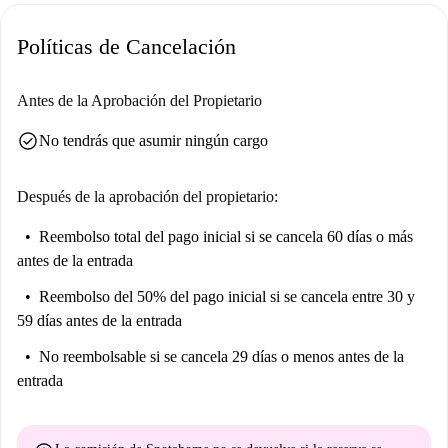
Klause y Classic American se encuentran muy cerca. Mercados como
Políticas de Cancelación
Ludogorez también están cerca, lo que facilita las compras diarias.
Antes de la Aprobación del Propietario
check_circle
No tendrás que asumir ningún cargo
Después de la aprobación del propietario:
Reembolso total del pago inicial
si se cancela 60 días o más
antes de la entrada
Reembolso del 50% del pago inicial
si se cancela entre 30 y
59 días antes de la entrada
No reembolsable
si se cancela 29 días o menos antes de la
entrada