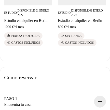
DISPONIBLE 01 ENERO
DISPONIBLE 01 ENERO
ESTUDIO
ESTUDIO
■
■
2027
2027
Estudio en alquiler en Berlín
Estudio en alquiler en Berlín
1090 €
/
al mes
890 €
/
al mes
lock
savings
FIANZA PROTEGIDA
SIN FIANZA
euro
euro
GASTOS INCLUIDOS
GASTOS INCLUIDOS
Cómo reservar
PASO 1
Encuentra tu casa