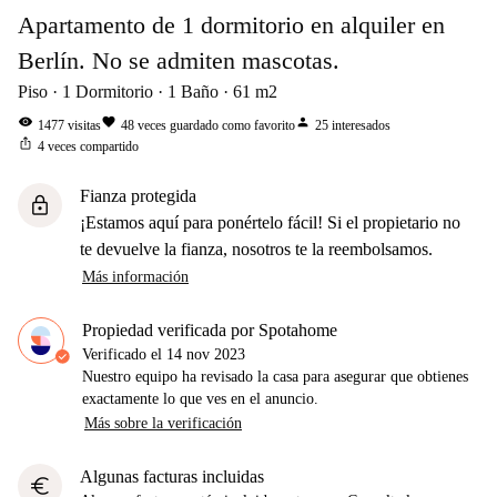
Apartamento de 1 dormitorio en alquiler en
Berlín. No se admiten mascotas.
Piso
1
Dormitorio
1
Baño
61
m2
visibility
favorite
person
1477
visitas
48
veces guardado como favorito
25
interesados
ios_share
4
veces compartido
Fianza protegida
lock
¡Estamos aquí para ponértelo fácil! Si el propietario no
te devuelve la fianza, nosotros te la reembolsamos.
Más información
Propiedad verificada por Spotahome
Verificado el
14 nov 2023
Nuestro equipo ha revisado la casa para asegurar que obtienes
exactamente lo que ves en el anuncio.
Más sobre la verificación
Algunas facturas incluidas
euro