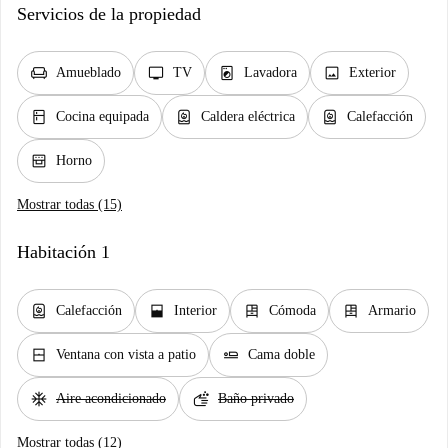
Servicios de la propiedad
chair
tv
local_laundry_service
image
Amueblado
TV
Lavadora
Exterior
kitchen
water_heater
water_heater
Cocina equipada
Caldera eléctrica
Calefacción
oven_gen
Horno
Mostrar todas (15)
Habitación 1
water_heater
window_open
dresser
dresser
Calefacción
Interior
Cómoda
Armario
window_closed
airline_seat_flat
Ventana con vista a patio
Cama doble
ac_unit
soap
Aire acondicionado
Baño privado
Mostrar todas (12)