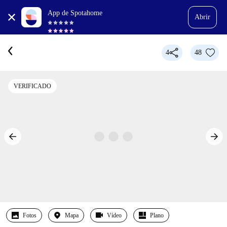
App de Spotahome
Abrir
4
48
VERIFICADO
Fotos
Mapa
Vídeo
Plano