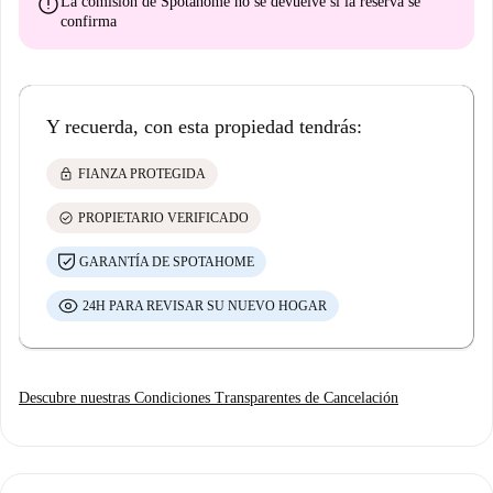
error
La comisión de Spotahome
no se devuelve
si la reserva se
confirma
Y recuerda, con esta propiedad tendrás:
lock
FIANZA PROTEGIDA
check_circle
PROPIETARIO VERIFICADO
GARANTÍA DE SPOTAHOME
24H PARA REVISAR SU NUEVO HOGAR
Descubre nuestras Condiciones Transparentes de Cancelación