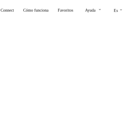
keyboard_arrow_down
keyboard_arrow_down
Connect
Cómo funciona
Favoritos
Ayuda
Es