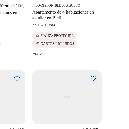
star
3.8 (198)
PISO
DISPONIBLE 06 AGOSTO
TO
■
■
Apartamento de 4 habitaciones en
aciones en
alquiler en Berlín
3350 €
/
al mes
lock
FIANZA PROTEGIDA
euro
GASTOS INCLUIDOS
+info