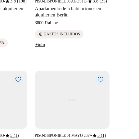
star
star
3.8 (198)
3.8 (35)
TO
PISO
DISPONIBLE 06 AGOSTO
■
■
■
n alquiler en
Apartamento de 5 habitaciones en
alquiler en Berlín
3800 €
/
al mes
euro
GASTOS INCLUIDOS
EA
+info
star
star
5 (1)
5 (1)
TO
PISO
DISPONIBLE 01 MAYO 2027
■
■
■