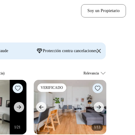
Soy un Propietario
diamond
raude
Protección contra cancelaciones
cia)
VERIFICADO
1/21
1/13