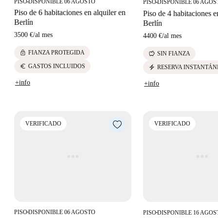
PISO
DISPONIBLE 06 AGOSTO
PISO
DISPONIBLE 06 AGOS
■
■
Piso de 6 habitaciones en alquiler en
Piso de 4 habitaciones e
Berlín
Berlín
3500 €
/
al mes
4400 €
/
al mes
lock
FIANZA PROTEGIDA
savings
SIN FIANZA
euro
GASTOS INCLUIDOS
electric_bolt
RESERVA INSTANTÁN
+info
+info
VERIFICADO
VERIFICADO
PISO
DISPONIBLE 06 AGOSTO
PISO
DISPONIBLE 16 AGOS
■
■