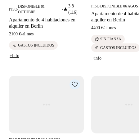
3.8
PISO
DISPONIBLE 06 AGOS
DISPONIBLE 01
■
star
PISO
■
■
OCTUBRE
(116)
Apartamento de 4 habit
Apartamento de 4 habitaciones en
alquiler en Berlín
alquiler en Berlín
4400 €
/
al mes
2100 €
/
al mes
savings
SIN FIANZA
euro
GASTOS INCLUIDOS
euro
GASTOS INCLUIDOS
+info
+info