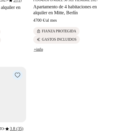
star
5 (1)
PISO
DISPONIBLE 30 SEPTIEMBRE 2027
 2027
■
■
Apartamento de 4 habitaciones en
 alquiler en
alquiler en Mitte, Berlín
4700 €
/
al mes
lock
FIANZA PROTEGIDA
euro
GASTOS INCLUIDOS
+info
star
3.8 (35)
TO
■