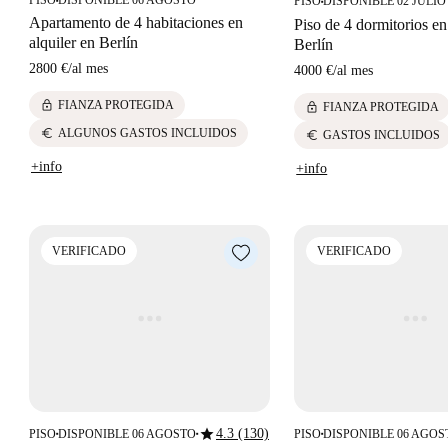
PISO
DISPONIBLE 06 AGOSTO
PISO
DISPONIBLE 02 JULIO
■
■
Apartamento de 4 habitaciones en
Piso de 4 dormitorios en
alquiler en Berlín
Berlín
2800 €
/
al mes
4000 €
/
al mes
lock
FIANZA PROTEGIDA
lock
FIANZA PROTEGIDA
euro
ALGUNOS GASTOS INCLUIDOS
euro
GASTOS INCLUIDOS
+info
+info
VERIFICADO
VERIFICADO
star
4.3 (130)
PISO
DISPONIBLE 06 AGOSTO
PISO
DISPONIBLE 06 AGOS
■
■
■