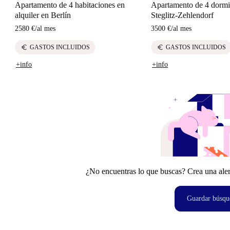
Apartamento de 4 habitaciones en
Apartamento de 4 dormi
alquiler en Berlín
Steglitz-Zehlendorf
2580 €
/
al mes
3500 €
/
al mes
euro
euro
GASTOS INCLUIDOS
GASTOS INCLUIDOS
+info
+info
¿No encuentras lo que buscas? Crea una aler
Guardar búsqu