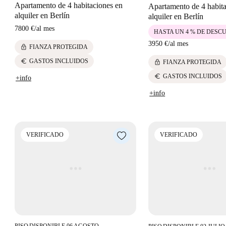
Apartamento de 4 habitaciones en
Apartamento de 4 habit
alquiler en Berlín
alquiler en Berlín
7800 €
/
al mes
HASTA UN 4 % DE DESC
3950 €
/
al mes
lock
FIANZA PROTEGIDA
euro
GASTOS INCLUIDOS
lock
FIANZA PROTEGIDA
euro
GASTOS INCLUIDOS
+info
+info
VERIFICADO
VERIFICADO