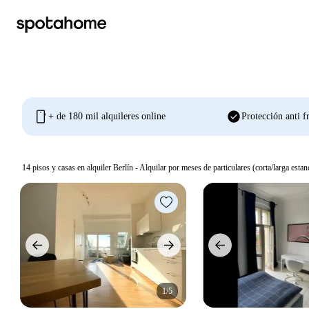
mobile
check_circle
+ de 180 mil alquileres online
Protección anti f
14
pisos y casas en alquiler Berlín - Alquilar por meses de particulares (corta/larga estan
1/5