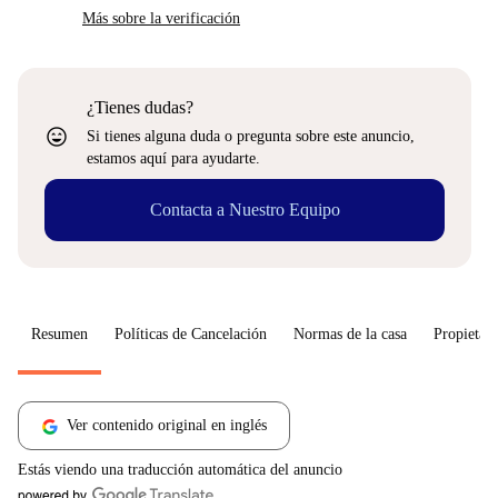
Más sobre la verificación
¿Tienes dudas?
sentiment_very_satisfied
Si tienes alguna duda o pregunta sobre este anuncio,
estamos aquí para ayudarte.
Contacta a Nuestro Equipo
Resumen
Políticas de Cancelación
Normas de la casa
Propietari
Ver contenido original en inglés
Estás viendo una traducción automática del anuncio