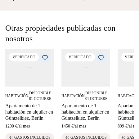
Otras propiedades publicadas con
nosotros
VERIFICADO
VERIFICADO
VERIFI
DISPONIBLE
DISPONIBLE
HABITACIÓN
HABITACIÓN
HABITACIÓ
■
■
01 OCTUBRE
01 OCTUBRE
Apartamento de 1
Apartamento de 1
Apartamen
habitación en alquiler en
habitación en alquiler en
habitación 
Güntzelkiez, Berlín
Güntzelkiez, Berlín
Güntzelkie
1200 €
/
al mes
1450 €
/
al mes
899 €
/
al me
euro
euro
euro
GASTOS INCLUIDOS
GASTOS INCLUIDOS
GASTO