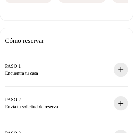
Cómo reservar
PASO 1
Encuentra tu casa
Proceso de reserva 100% online.
Casas y Propietarios verificados.
Tienes toda la información necesaria por adelantado.
PASO 2
Envía tu solicitud de reserva
Envía detalles básicos de tu perfil y de tu método de pago.
Recuerda que no te cobraremos nada hasta que el
propietario acepte.