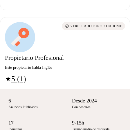
check_circle
VERIFICADO POR SPOTAHOME
Propietario Profesional
Este propietario habla Inglés
5 (1)
star
6
Desde 2024
Anuncios Publicados
Con nosotros
17
9-15h
Inquilinos
Tiempo medio de respuesta