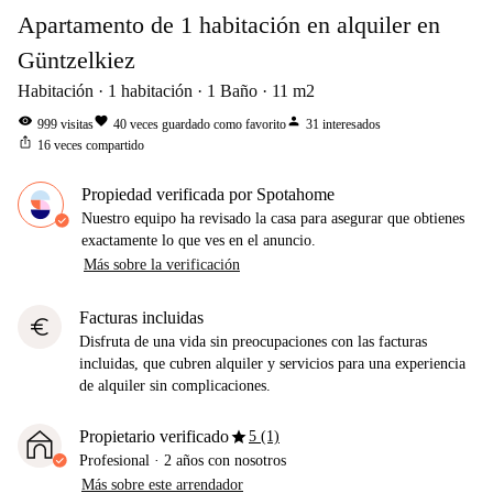
Apartamento de 1 habitación en alquiler en
Güntzelkiez
Habitación
1
habitación
1
Baño
11
m2
visibility
favorite
person
999
visitas
40
veces guardado como favorito
31
interesados
ios_share
16
veces compartido
Propiedad verificada por Spotahome
Nuestro equipo ha revisado la casa para asegurar que obtienes
exactamente lo que ves en el anuncio.
Más sobre la verificación
Facturas incluidas
euro
Disfruta de una vida sin preocupaciones con las facturas
incluidas, que cubren alquiler y servicios para una experiencia
de alquiler sin complicaciones.
star
Propietario verificado
5 (1)
Profesional
·
2 años
con nosotros
Más sobre este arrendador