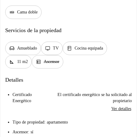
airline_seat_flat
Cama doble
Servicios de la propiedad
chair
tv
kitchen
Amueblado
TV
Cocina equipada
square_foot
elevator
11 m2
Ascensor
Detalles
Certificado
El certificado energético se ha solicitado al
Energético
propietario
Ver detalles
Tipo de propiedad: apartamento
Ascensor: sí