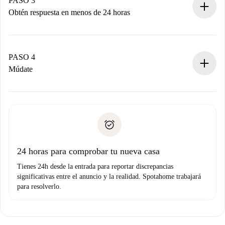
PASO 3
Obtén respuesta en menos de 24 horas
El propietario tiene menos de 24 horas para confirmar.
Si es aceptada, te haremos el cargo y te pondremos en
contacto con el propietario.
PASO 4
Si es rechazada: No te haremos ningún cargo y te
Múdate
ofreceremos alternativas.
Acuerda con el propietario los detalles de tu llegada,
Documentos necesarios si tu propiedad es “
Spotahome
recogida de llaves, etc.
plus
”.
Spotahome sólo transferirá el primer pago al propietario si
Documento de identidad o Pasaporte
no nos comunicas ningún problema.
Prueba de solvencia
Domiciliación del pago
24 horas para comprobar tu nueva casa
Tienes 24h desde la entrada para reportar discrepancias
significativas entre el anuncio y la realidad. Spotahome trabajará
para resolverlo.