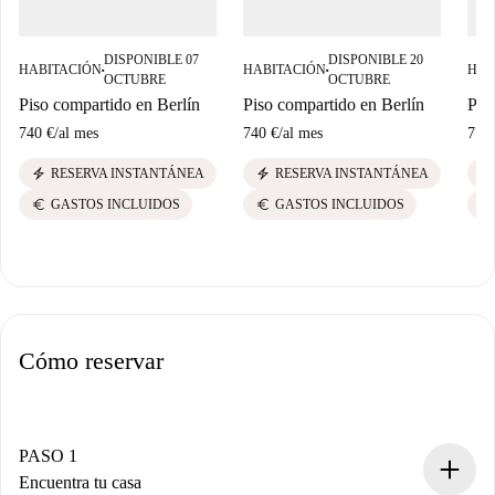
DISPONIBLE 07
DISPONIBLE 20
HABITACIÓN
HABITACIÓN
HAB
■
■
OCTUBRE
OCTUBRE
Piso compartido en Berlín
Piso compartido en Berlín
Pis
740 €
/
al mes
740 €
/
al mes
775
electric_bolt
electric_bolt
electric_bolt
RESERVA INSTANTÁNEA
RESERVA INSTANTÁNEA
euro
euro
euro
GASTOS INCLUIDOS
GASTOS INCLUIDOS
Cómo reservar
PASO 1
Encuentra tu casa