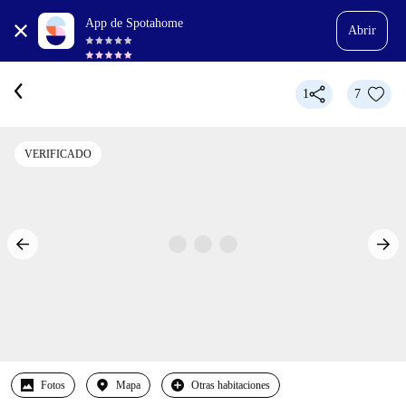
App de Spotahome
Abrir
1
7
VERIFICADO
Fotos
Mapa
Otras habitaciones