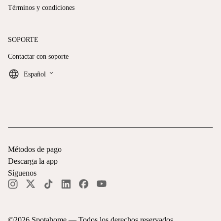
Términos y condiciones
SOPORTE
Contactar con soporte
keyboard_arrow_down
Español
Métodos de pago
Descarga la app
Síguenos
©
2026
Spotahome —
Todos los derechos reservados