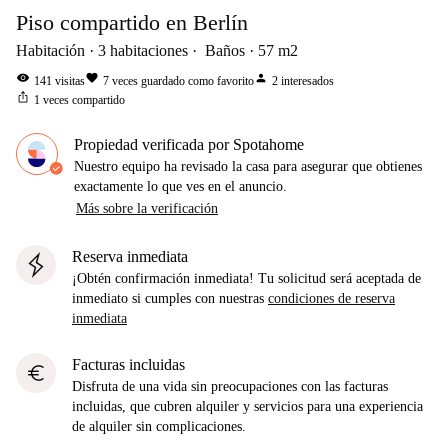
Piso compartido en Berlín
Habitación
3
habitaciones
Baños
57
m2
visibility
favorite
person
141
visitas
7
veces guardado como favorito
2
interesados
ios_share
1
veces compartido
Propiedad verificada por Spotahome
Nuestro equipo ha revisado la casa para asegurar que obtienes
exactamente lo que ves en el anuncio.
Más sobre la verificación
Reserva inmediata
¡Obtén confirmación inmediata! Tu solicitud será aceptada de
inmediato si cumples con nuestras
condiciones de reserva
inmediata
Facturas incluidas
euro
Disfruta de una vida sin preocupaciones con las facturas
incluidas, que cubren alquiler y servicios para una experiencia
de alquiler sin complicaciones.