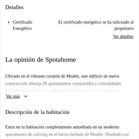
Detalles
Certificado
El certificado energético se ha solicitado al
Energético
propietario
Ver detalles
La opinión de Spotahome
Ubicado en el vibrante corazón de Moabit, este edificio de nueva
construcción alberga 20 apartamentos compartidos y comodidades
pensadas para facilitar la vida diaria. En su interior, los residentes
keyboard_arrow_down
Ver más
pueden disfrutar de un tranquilo patio, una lavandería para mayor
comodidad y un espacio seguro para guardar bicicletas, ideal para
Descripción de la habitación
quienes se desplazan en dos ruedas. Tanto si eres nuevo en Berlín como
si simplemente buscas mejorar tu estilo de vida, la ubicación del edificio
Entra en tu habitación completamente amueblada en un moderno
es un punto a favor. Encontrarás la estación de U-Bahn (U9) de
apartamento de coliving en el barrio berlinés de Moabit. Diseñado con
Turmstraße a un corto paseo, lo que te permite acceder rápidamente a los