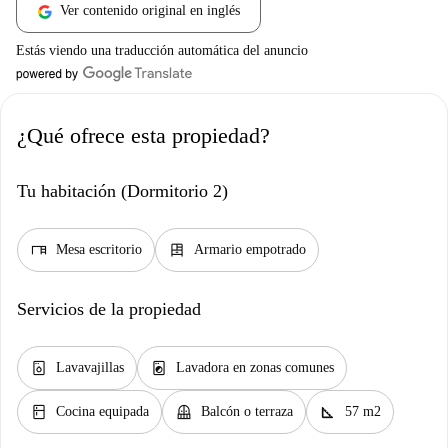
Ver contenido original en inglés
Estás viendo una traducción automática del anuncio
¿Qué ofrece esta propiedad?
Tu habitación (Dormitorio 2)
desk
dresser
Mesa escritorio
Armario empotrado
Servicios de la propiedad
dishwasher_gen
local_laundry_service
Lavavajillas
Lavadora en zonas comunes
kitchen
balcony
square_foot
Cocina equipada
Balcón o terraza
57 m2