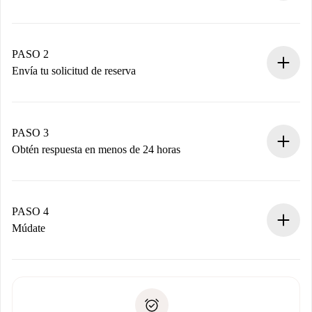
Proceso de reserva 100% online.
Casas y Propietarios verificados.
Tienes toda la información necesaria por adelantado.
PASO 2
Envía tu solicitud de reserva
Envía detalles básicos de tu perfil y de tu método de pago.
Recuerda que no te cobraremos nada hasta que el
propietario acepte.
PASO 3
Obtén respuesta en menos de 24 horas
El propietario tiene menos de 24 horas para confirmar.
Si es aceptada, te haremos el cargo y te pondremos en
contacto con el propietario.
PASO 4
Si es rechazada: No te haremos ningún cargo y te
Múdate
ofreceremos alternativas.
Acuerda con el propietario los detalles de tu llegada,
Documentos necesarios si tu propiedad es “
Spotahome
recogida de llaves, etc.
plus
”.
Spotahome sólo transferirá el primer pago al propietario si
Documento de identidad o Pasaporte
no nos comunicas ningún problema.
Prueba de solvencia