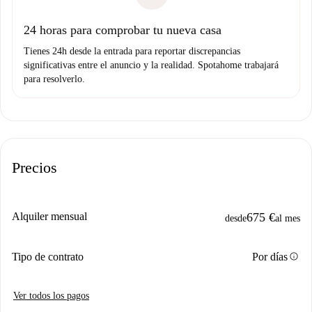
Domiciliación del pago
24 horas para comprobar tu nueva casa
Tienes 24h desde la entrada para reportar discrepancias
significativas entre el anuncio y la realidad. Spotahome trabajará
para resolverlo.
Precios
Alquiler mensual
675 €
desde
al mes
info
Tipo de contrato
Por días
Ver todos los pagos