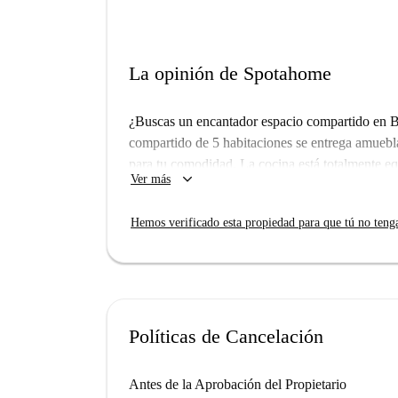
La opinión de Spotahome
¿Buscas un encantador espacio compartido en Be
compartido de 5 habitaciones se entrega amueblad
para tu comodidad. La cocina está totalmente eq
keyboard_arrow_down
Ver más
balcón o terraza. La propiedad ha sido revisad
fiabilidad y comodidad. Ten en cuenta que el a
Hemos verificado esta propiedad para que tú no teng
admite parejas, lo que lo hace ideal para estudia
de programas como Erasmus.
Situado en Berlín, su ubicación permite un fácil 
Rathausbrunnen, una atracción turística de gran
Mendy & Edeltraut y Backerei Stehcafe están a
Políticas de Cancelación
Center para encontrar productos básicos para el 
sitúa en pleno corazón de las experiencias locale
Antes de la Aprobación del Propietario