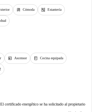
dresser
shelves
xterior
Cómoda
Estantería
idual
elevator
kitchen
r
Ascensor
Cocina equipada
2
El certificado energético se ha solicitado al propietario