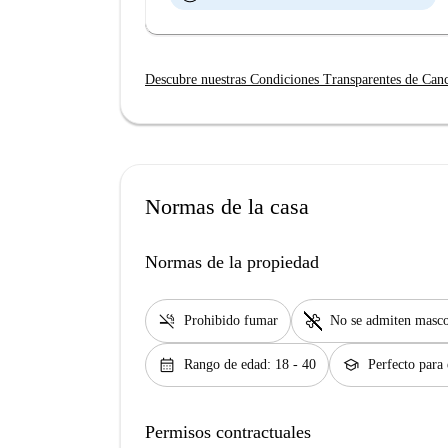
Descubre nuestras Condiciones Transparentes de Can
Normas de la casa
Normas de la propiedad
smoke_free
pet_supplies
Prohibido fumar
No se admiten masco
calendar_month
school
Rango de edad: 18 - 40
Perfecto para 
Permisos contractuales