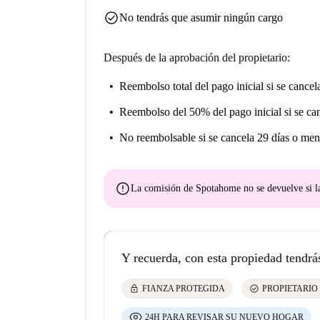
check_circle
No tendrás que asumir ningún cargo
Después de la aprobación del propietario:
Reembolso total del pago inicial
si se cancel
Reembolso del 50% del pago inicial
si se ca
No reembolsable
si se cancela 29 días o men
error
La comisión de Spotahome
no se devuelve
si l
Y recuerda, con esta propiedad tendrá
lock
check_circle
FIANZA PROTEGIDA
PROPIETARIO
24H PARA REVISAR SU NUEVO HOGAR