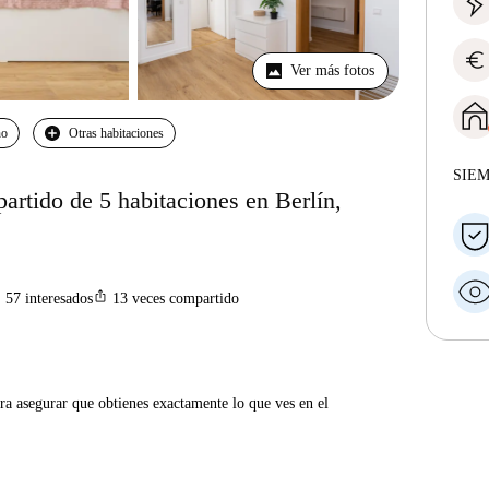
euro
Ver más fotos
no
Otras habitaciones
SIE
partido de 5 habitaciones en Berlín,
n
ios_share
57
interesados
13
veces compartido
ra asegurar que obtienes exactamente lo que ves en el