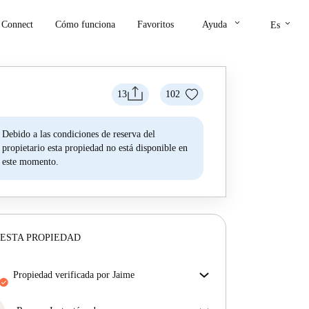
keyboard_arrow_down
keyboard_arrow_down
Connect
Cómo funciona
Favoritos
Ayuda
Es
13
102
Debido a las condiciones de reserva del
propietario esta propiedad no está disponible en
este momento.
ESTA PROPIEDAD
propiedad verificada por Jaime
Nuestro homechecker ha revisado la casa para