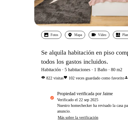
Fotos
Mapa
Vídeo
Pla
Se alquila habitación en piso com
todos los gastos incluidos.
Habitación
5
habitaciones
1
Baño
80
m2
visibility
favorite
perso
822
visitas
102
veces guardado como favorito
propiedad verificada por Jaime
Verificado el
22 sep 2025
Nuestro homechecker ha revisado la casa pa
anuncio.
Más sobre la verificación