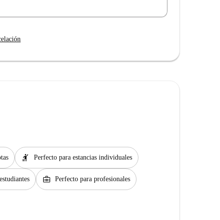
celación
hail
tas
Perfecto para estancias individuales
business_center
estudiantes
Perfecto para profesionales