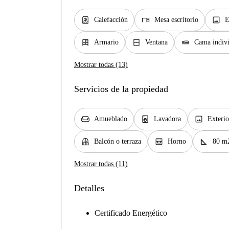
water_heater
desk
image
Calefacción
Mesa escritorio
E
dresser
window_closed
airline_seat_flat
Armario
Ventana
Cama indiv
Mostrar todas (13)
Servicios de la propiedad
chair
local_laundry_service
image
Amueblado
Lavadora
Exterio
balcony
oven_gen
square_foot
Balcón o terraza
Horno
80 m
Mostrar todas (11)
Detalles
Certificado Energético