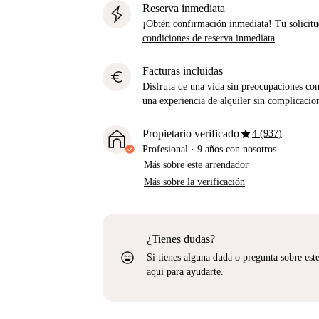
Reserva inmediata
¡Obtén confirmación inmediata! Tu solicitu
condiciones de reserva inmediata
Facturas incluidas
euro
Disfruta de una vida sin preocupaciones con 
una experiencia de alquiler sin complicacio
star
Propietario verificado
4 (937)
Profesional
·
9 años
con nosotros
Más sobre este arrendador
Más sobre la verificación
¿Tienes dudas?
sentiment_very_satisfied
Si tienes alguna duda o pregunta sobre est
aquí para ayudarte.