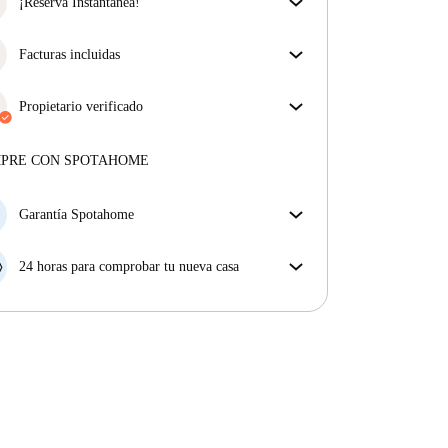
asegurar que obtienes exactamente lo que ves en el
¡Reserva Instantánea!
anuncio.
¡Buenas noticias! Tu solicitud de reserva será
Más sobre la verificación
aceptada de inmediato si reúnes las
Facturas incluidas
condiciones de la
Reserva Instantánea.
Disfruta de una vida sin preocupaciones con las
facturas incluidas, que cubren alquiler y servicios
Propietario verificado
para una experiencia de alquiler sin complicaciones.
Profesional
·
9 años
con nosotros
Más sobre este arrendador
MPRE CON SPOTAHOME
Más sobre la verificación
Garantía Spotahome
Si el propietario cancela tu reserva dentro de las 48
horas previas a la fecha de entrada, Spotahome A) te
24 horas para comprobar tu nueva casa
ayudará a encontrar un nuevo alojamiento y cubrirá
Si existe alguna diferencia con el anuncio que viste
el hotel hasta que encuentres nueva casa o B) te hará
en Spotahome, comunícanoslo dentro de las 24 horas
la devolución íntegra de la reserva.
siguientes a tu llegada para que podamos buscar una
solución.