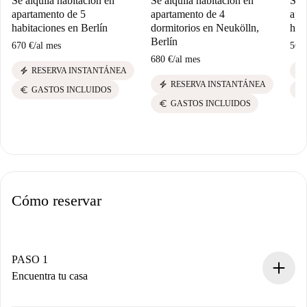
Se alquila habitación en
Se alquila habitación en
Se a
apartamento de 5
apartamento de 4
apa
habitaciones en Berlín
dormitorios en Neukölln,
hab
Berlín
670 €
/
al mes
560
680 €
/
al mes
electric_bolt
electric_bolt
RESERVA INSTANTÁNEA
electric_bolt
RESERVA INSTANTÁNEA
euro
euro
GASTOS INCLUIDOS
euro
GASTOS INCLUIDOS
Cómo reservar
PASO 1
Encuentra tu casa
Proceso de reserva 100% online.