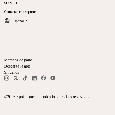
SOPORTE
Contactar con soporte
keyboard_arrow_down
Español
Métodos de pago
Descarga la app
Síguenos
©
2026
Spotahome —
Todos los derechos reservados