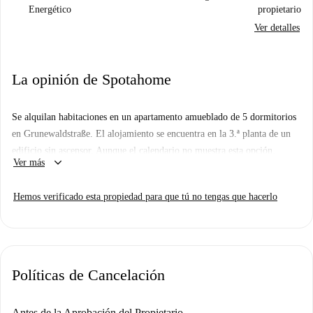
Energético
propietario
Ver detalles
La opinión de Spotahome
Se alquilan habitaciones en un apartamento amueblado de 5 dormitorios
en Grunewaldstraße. El alojamiento se encuentra en la 3.ª planta de un
edificio sin ascensor. Aunque el calendario no muestra esta opción,
keyboard_arrow_down
Ver más
¡puede reservar esta habitación también para enero de 2026! Solo tiene
que avisarnos después de reservar.
Hemos verificado esta propiedad para que tú no tengas que hacerlo
Políticas de Cancelación
Antes de la Aprobación del Propietario