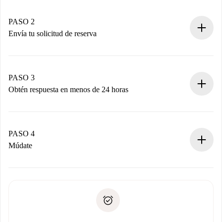
Casas y Propietarios verificados.
Tienes toda la información necesaria por adelantado.
PASO 2
Envía tu solicitud de reserva
Envía detalles básicos de tu perfil y de tu método de pago.
Recuerda que no te cobraremos nada hasta que el
propietario acepte.
PASO 3
Obtén respuesta en menos de 24 horas
El propietario tiene menos de 24 horas para confirmar.
Si es aceptada, te haremos el cargo y te pondremos en
contacto con el propietario.
PASO 4
Si es rechazada: No te haremos ningún cargo y te
Múdate
ofreceremos alternativas.
Acuerda con el propietario los detalles de tu llegada,
Documentos necesarios si tu propiedad es “
Spotahome
recogida de llaves, etc.
plus
”.
Spotahome sólo transferirá el primer pago al propietario si
Documento de identidad o Pasaporte
no nos comunicas ningún problema.
Prueba de solvencia
Domiciliación del pago