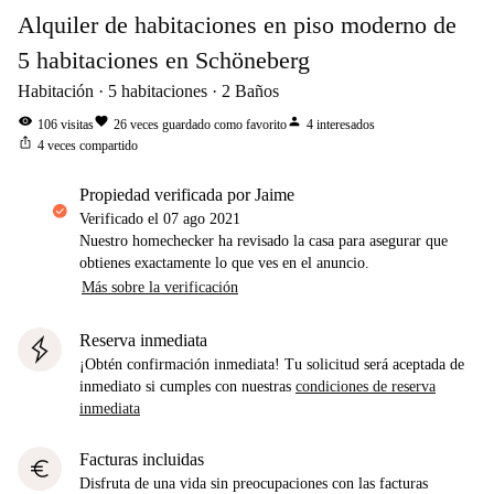
Alquiler de habitaciones en piso moderno de
5 habitaciones en Schöneberg
Habitación
5
habitaciones
2
Baños
visibility
favorite
person
106
visitas
26
veces guardado como favorito
4
interesados
ios_share
4
veces compartido
propiedad verificada por Jaime
Verificado el
07 ago 2021
Nuestro homechecker ha revisado la casa para asegurar que
obtienes exactamente lo que ves en el anuncio.
Más sobre la verificación
Reserva inmediata
¡Obtén confirmación inmediata! Tu solicitud será aceptada de
inmediato si cumples con nuestras
condiciones de reserva
inmediata
Facturas incluidas
euro
Disfruta de una vida sin preocupaciones con las facturas