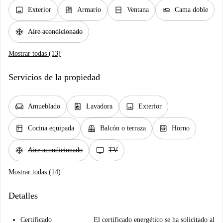
image
dresser
window_closed
airline_seat_flat
Exterior
Armario
Ventana
Cama doble
ac_unit
Aire acondicionado
Mostrar todas (13)
Servicios de la propiedad
chair
local_laundry_service
image
Amueblado
Lavadora
Exterior
kitchen
balcony
oven_gen
Cocina equipada
Balcón o terraza
Horno
ac_unit
tv
Aire acondicionado
TV
Mostrar todas (14)
Detalles
Certificado
El certificado energético se ha solicitado al