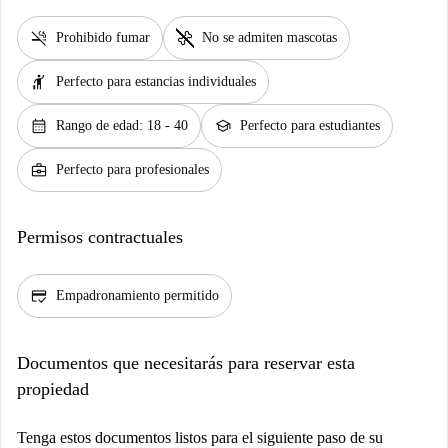
smoke_free
pet_supplies
Prohibido fumar
No se admiten mascotas
hail
Perfecto para estancias individuales
calendar_month
school
Rango de edad: 18 - 40
Perfecto para estudiantes
business_center
Perfecto para profesionales
Permisos contractuales
credit_score
Empadronamiento permitido
Documentos que necesitarás para reservar esta
propiedad
Tenga estos documentos listos para el siguiente paso de su