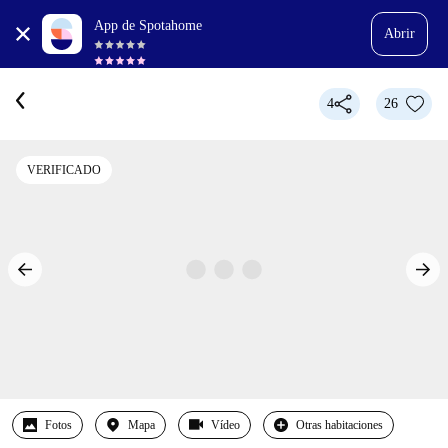
App de Spotahome
Abrir
4
26
VERIFICADO
Fotos
Mapa
Vídeo
Otras habitaciones