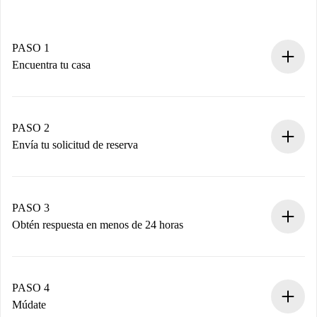
PASO 1
Encuentra tu casa
Proceso de reserva 100% online.
Casas y Propietarios verificados.
Tienes toda la información necesaria por adelantado.
PASO 2
Envía tu solicitud de reserva
Envía detalles básicos de tu perfil y de tu método de pago.
Recuerda que no te cobraremos nada hasta que el
propietario acepte.
PASO 3
Obtén respuesta en menos de 24 horas
El propietario tiene menos de 24 horas para confirmar.
Si es aceptada, te haremos el cargo y te pondremos en
contacto con el propietario.
PASO 4
Si es rechazada: No te haremos ningún cargo y te
Múdate