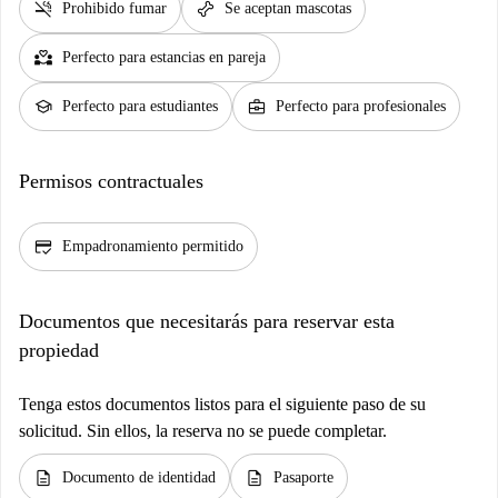
smoke_free
pet_supplies
Prohibido fumar
Se aceptan mascotas
partner_heart
Perfecto para estancias en pareja
school
business_center
Perfecto para estudiantes
Perfecto para profesionales
Permisos contractuales
credit_score
Empadronamiento permitido
Documentos que necesitarás para reservar esta
propiedad
Tenga estos documentos listos para el siguiente paso de su
solicitud. Sin ellos, la reserva no se puede completar.
description
description
Documento de identidad
Pasaporte