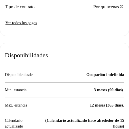
info
Tipo de contrato
Por quincenas
Ver todos los pagos
Disponibilidades
Disponible desde
Ocupación indefinida
Min. estancia
3 meses (90 días).
Max. estancia
12 meses (365 días).
Calendario
(Calendario actualizado hace alrededor de 15
actualizado
horas)