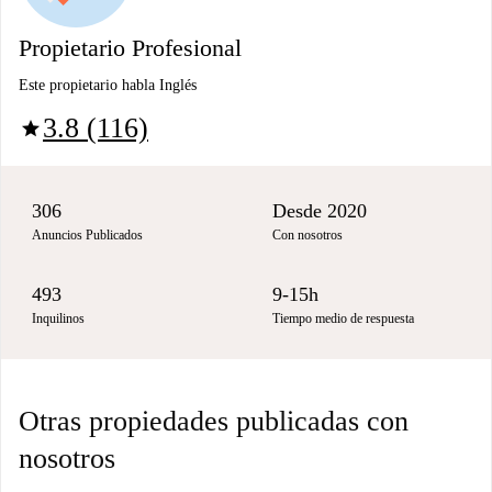
Propietario Profesional
Este propietario habla Inglés
3.8 (116)
star
306
Desde 2020
Anuncios Publicados
Con nosotros
493
9-15h
Inquilinos
Tiempo medio de respuesta
Otras propiedades publicadas con
nosotros