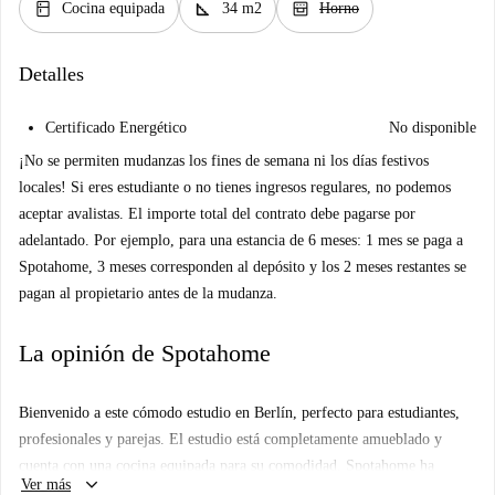
kitchen
square_foot
oven_gen
Cocina equipada
34 m2
Horno
Detalles
Certificado Energético
No disponible
¡No se permiten mudanzas los fines de semana ni los días festivos
locales! Si eres estudiante o no tienes ingresos regulares, no podemos
aceptar avalistas. El importe total del contrato debe pagarse por
adelantado. Por ejemplo, para una estancia de 6 meses: 1 mes se paga a
Spotahome, 3 meses corresponden al depósito y los 2 meses restantes se
pagan al propietario antes de la mudanza.
La opinión de Spotahome
Bienvenido a este cómodo estudio en Berlín, perfecto para estudiantes,
profesionales y parejas. El estudio está completamente amueblado y
cuenta con una cocina equipada para su comodidad. Spotahome ha
keyboard_arrow_down
Ver más
verificado este anuncio, garantizándole una experiencia de alquiler