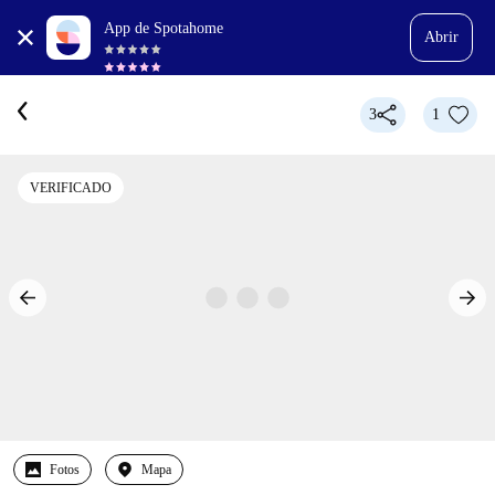
App de Spotahome
Abrir
3
1
VERIFICADO
Fotos
Mapa