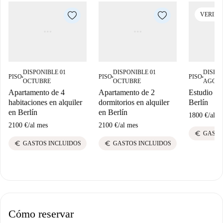
VERIFI
DISPONIBLE 01
DISPONIBLE 01
DISPON
PISO
PISO
PISO
■
■
■
OCTUBRE
OCTUBRE
AGOS
Apartamento de 4
Apartamento de 2
Estudio en 
habitaciones en alquiler
dormitorios en alquiler
Berlín
en Berlín
en Berlín
1800 €
/
al m
2100 €
/
al mes
2100 €
/
al mes
euro
GASTO
euro
euro
GASTOS INCLUIDOS
GASTOS INCLUIDOS
Cómo reservar