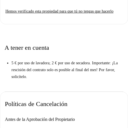
confiable. Todos los gastos están incluidos: electricidad, gas, agua y wifi,
Hemos verificado esta propiedad para que tú no tengas que hacerlo
lo que simplifica la planificación de su presupuesto.
Ubicado en Berlín, este alojamiento está rodeado de una gran variedad
de restaurantes. Encontrará Bauernlümmel Gasthof y Restaurant Huivbut
a poca distancia, además de Quan Mon Ngon, Sala Thai y otros
encantadores restaurantes que ofrecen una amplia gama de cocinas. La
A tener en cuenta
Hausgallery Sama 33 también se encuentra cerca, añadiendo un toque
cultural a este vibrante barrio. Sumérjase en el dinámico paisaje urbano
5 € por uso de lavadora; 2 € por uso de secadora. Importante: ¡La
de Berlín mientras disfruta de su nuevo hogar.
rescisión del contrato solo es posible al final del mes! Por favor,
solicítelo.
Políticas de Cancelación
Antes de la Aprobación del Propietario