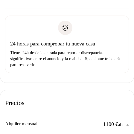
ofreceremos alternativas.
Acuerda con el propietario los detalles de tu llegada,
Documentos necesarios si tu propiedad es “
Spotahome
recogida de llaves, etc.
plus
”.
Spotahome sólo transferirá el primer pago al propietario si
Documento de identidad o Pasaporte
no nos comunicas ningún problema.
Prueba de solvencia
Domiciliación del pago
24 horas para comprobar tu nueva casa
Tienes 24h desde la entrada para reportar discrepancias
significativas entre el anuncio y la realidad. Spotahome trabajará
para resolverlo.
Precios
Alquiler mensual
1100 €
al mes