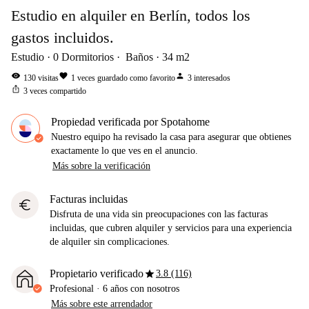
Estudio en alquiler en Berlín, todos los
gastos incluidos.
Estudio
0
Dormitorios
Baños
34
m2
visibility
favorite
person
130
visitas
1
veces guardado como favorito
3
interesados
ios_share
3
veces compartido
Propiedad verificada por Spotahome
Nuestro equipo ha revisado la casa para asegurar que obtienes
exactamente lo que ves en el anuncio.
Más sobre la verificación
Facturas incluidas
euro
Disfruta de una vida sin preocupaciones con las facturas
incluidas, que cubren alquiler y servicios para una experiencia
de alquiler sin complicaciones.
star
Propietario verificado
3.8 (116)
Profesional
·
6 años
con nosotros
Más sobre este arrendador