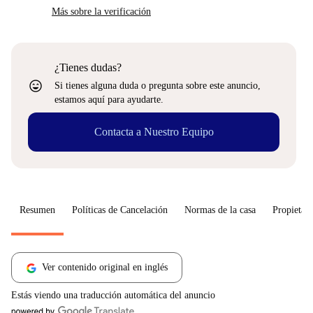
Más sobre la verificación
¿Tienes dudas?
sentiment_very_satisfied
Si tienes alguna duda o pregunta sobre este anuncio,
estamos aquí para ayudarte.
Contacta a Nuestro Equipo
Resumen
Políticas de Cancelación
Normas de la casa
Propietari
Ver contenido original en inglés
Estás viendo una traducción automática del anuncio