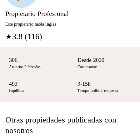
Propietario Profesional
Este propietario habla Inglés
3.8 (116)
star
306
Desde 2020
Anuncios Publicados
Con nosotros
493
9-15h
Inquilinos
Tiempo medio de respuesta
Otras propiedades publicadas con
nosotros