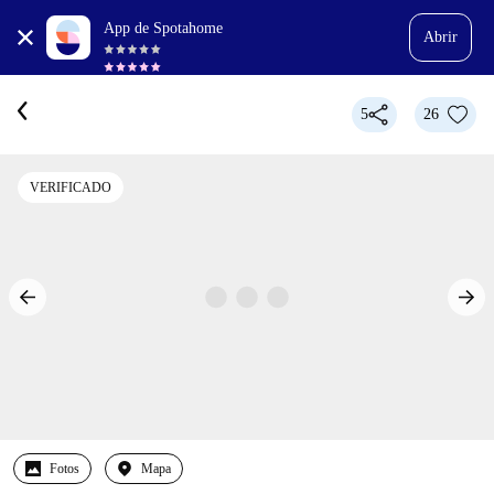
App de Spotahome
Abrir
5
26
VERIFICADO
Fotos
Mapa