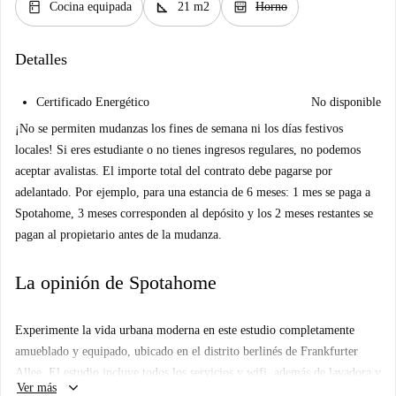
kitchen
square_foot
oven_gen
Cocina equipada
21 m2
Horno
Detalles
Certificado Energético
No disponible
¡No se permiten mudanzas los fines de semana ni los días festivos
locales! Si eres estudiante o no tienes ingresos regulares, no podemos
aceptar avalistas. El importe total del contrato debe pagarse por
adelantado. Por ejemplo, para una estancia de 6 meses: 1 mes se paga a
Spotahome, 3 meses corresponden al depósito y los 2 meses restantes se
pagan al propietario antes de la mudanza.
La opinión de Spotahome
Experimente la vida urbana moderna en este estudio completamente
amueblado y equipado, ubicado en el distrito berlinés de Frankfurter
Allee. El estudio incluye todos los servicios y wifi, además de lavadora y
keyboard_arrow_down
Ver más
secadora compartidas. Verificado por Spotahome, este alojamiento es