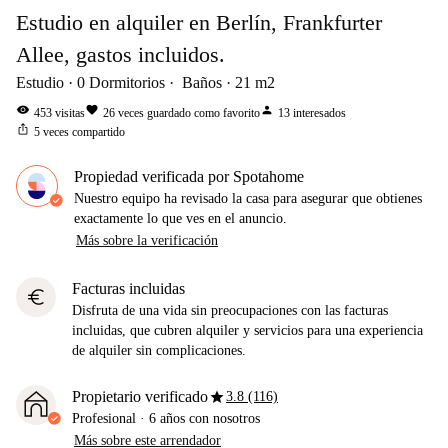
Estudio en alquiler en Berlín, Frankfurter
Allee, gastos incluidos.
Estudio
0
Dormitorios
Baños
21
m2
visibility
favorite
person
453
visitas
26
veces guardado como favorito
13
interesados
ios_share
5
veces compartido
Propiedad verificada por Spotahome
Nuestro equipo ha revisado la casa para asegurar que obtienes
exactamente lo que ves en el anuncio.
Más sobre la verificación
Facturas incluidas
euro
Disfruta de una vida sin preocupaciones con las facturas
incluidas, que cubren alquiler y servicios para una experiencia
de alquiler sin complicaciones.
star
Propietario verificado
3.8 (116)
Profesional
·
6 años
con nosotros
Más sobre este arrendador