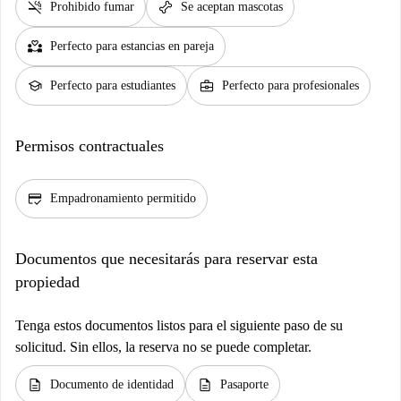
smoke_free
pet_supplies
Prohibido fumar
Se aceptan mascotas
partner_heart
Perfecto para estancias en pareja
school
business_center
Perfecto para estudiantes
Perfecto para profesionales
Permisos contractuales
credit_score
Empadronamiento permitido
Documentos que necesitarás para reservar esta
propiedad
Tenga estos documentos listos para el siguiente paso de su
solicitud. Sin ellos, la reserva no se puede completar.
description
description
Documento de identidad
Pasaporte