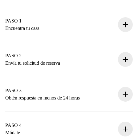
PASO 1
Encuentra tu casa
Proceso de reserva 100% online.
Casas y Propietarios verificados.
Tienes toda la información necesaria por adelantado.
PASO 2
Envía tu solicitud de reserva
Envía detalles básicos de tu perfil y de tu método de pago.
Recuerda que no te cobraremos nada hasta que el
propietario acepte.
PASO 3
Obtén respuesta en menos de 24 horas
El propietario tiene menos de 24 horas para confirmar.
Si es aceptada, te haremos el cargo y te pondremos en
contacto con el propietario.
PASO 4
Si es rechazada: No te haremos ningún cargo y te
Múdate