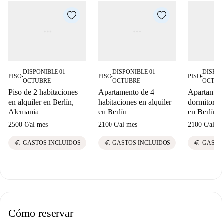
DISPONIBLE 01
DISPONIBLE 01
DISPON
PISO
PISO
PISO
■
■
■
OCTUBRE
OCTUBRE
OCTUB
Piso de 2 habitaciones
Apartamento de 4
Apartamen
en alquiler en Berlín,
habitaciones en alquiler
dormitorios
Alemania
en Berlín
en Berlín
2500 €
/
al mes
2100 €
/
al mes
2100 €
/
al m
euro
euro
euro
GASTOS INCLUIDOS
GASTOS INCLUIDOS
GASTO
Cómo reservar