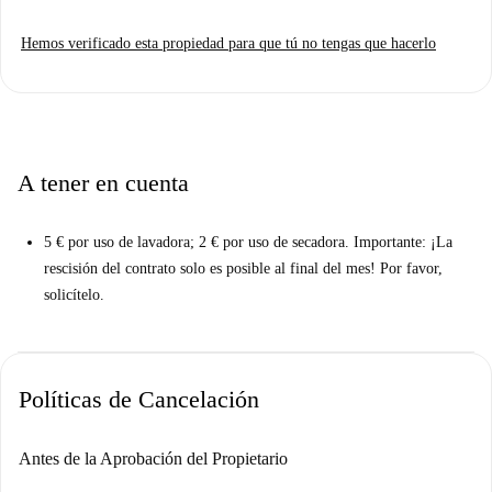
ideal para profesionales, estudiantes, estudiantes Erasmus y parejas.
Hemos verificado esta propiedad para que tú no tengas que hacerlo
El barrio cuenta con una variedad de restaurantes a poca distancia, como
Rong Vang, Sala Thai y Trattoria Salute. Disfrute de los sabores locales
y la comodidad mientras se conecta con la vibrante escena berlinesa. ¡No
deje pasar esta oportunidad!
A tener en cuenta
5 € por uso de lavadora; 2 € por uso de secadora. Importante: ¡La
rescisión del contrato solo es posible al final del mes! Por favor,
solicítelo.
Políticas de Cancelación
Antes de la Aprobación del Propietario