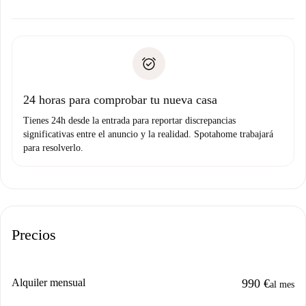
ofreceremos alternativas.
Acuerda con el propietario los detalles de tu llegada,
Documentos necesarios si tu propiedad es “
Spotahome
recogida de llaves, etc.
plus
”.
Spotahome sólo transferirá el primer pago al propietario si
Documento de identidad o Pasaporte
no nos comunicas ningún problema.
Prueba de solvencia
Domiciliación del pago
24 horas para comprobar tu nueva casa
Tienes 24h desde la entrada para reportar discrepancias
significativas entre el anuncio y la realidad. Spotahome trabajará
para resolverlo.
Precios
Alquiler mensual
990 €
al mes