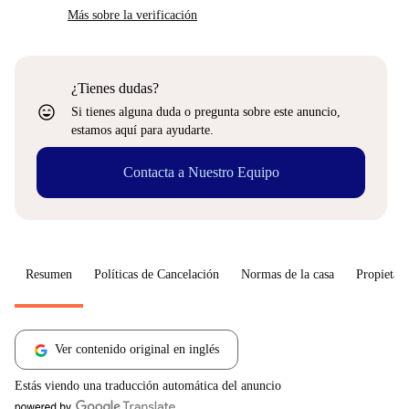
Más sobre la verificación
¿Tienes dudas?
sentiment_very_satisfied
Si tienes alguna duda o pregunta sobre este anuncio,
estamos aquí para ayudarte.
Contacta a Nuestro Equipo
Resumen
Políticas de Cancelación
Normas de la casa
Propietari
Ver contenido original en inglés
Estás viendo una traducción automática del anuncio