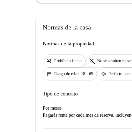
Normas de la casa
Normas de la propiedad
smoke_free
pet_supplies
Prohibido fumar
No se admiten masco
calendar_month
school
Rango de edad: 18 - 65
Perfecto para 
Tipo de contrato
Por meses
Pagarás renta por cada mes de reserva, incluyend