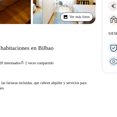
euro
Ver más fotos
SIE
 habitaciones en Bilbao
ios_share
20
interesados
2
veces compartido
las facturas incluidas, que cubren alquiler y servicios para
nes.