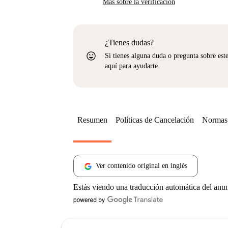
Más sobre la verificación
¿Tienes dudas?
sentiment_very_satisfied
Si tienes alguna duda o pregunta sobre est
aquí para ayudarte.
Resumen
Políticas de Cancelación
Normas 
Ver contenido original en inglés
Estás viendo una traducción automática del anu