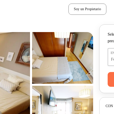
Soy un Propietario
Sel
pre
E
CON 