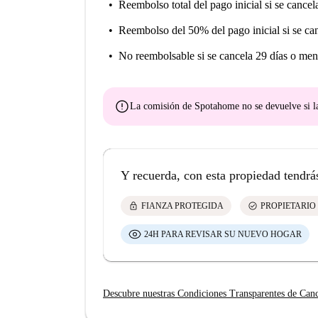
Reembolso total del pago inicial
si se cancel
Reembolso del 50% del pago inicial
si se ca
No reembolsable
si se cancela 29 días o men
error
La comisión de Spotahome
no se devuelve
si l
Y recuerda, con esta propiedad tendrá
lock
check_circle
FIANZA PROTEGIDA
PROPIETARIO
24H PARA REVISAR SU NUEVO HOGAR
Descubre nuestras Condiciones Transparentes de Can