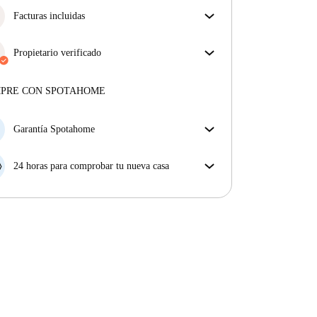
Facturas incluidas
Disfruta de una vida sin preocupaciones con las
facturas incluidas, que cubren alquiler y servicios
Propietario verificado
para una experiencia de alquiler sin complicaciones.
Profesional
·
9 años
con nosotros
Más sobre este arrendador
MPRE CON SPOTAHOME
Más sobre la verificación
Garantía Spotahome
Si el propietario cancela tu reserva dentro de las 48
horas previas a la fecha de entrada, Spotahome A) te
24 horas para comprobar tu nueva casa
ayudará a encontrar un nuevo alojamiento y cubrirá
Si existe alguna diferencia con el anuncio que viste
el hotel hasta que encuentres nueva casa o B) te hará
en Spotahome, comunícanoslo dentro de las 24 horas
la devolución íntegra de la reserva.
siguientes a tu llegada para que podamos buscar una
solución.