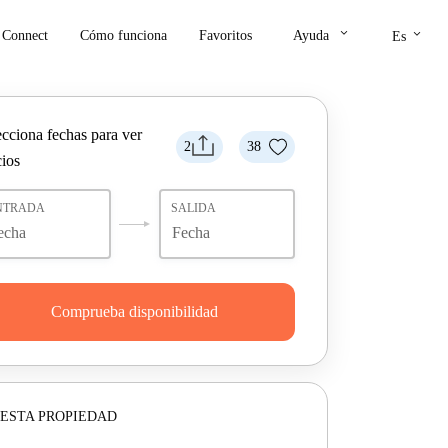
keyboard_arrow_down
keyboard_arrow_down
Connect
Cómo funciona
Favoritos
Ayuda
Es
ecciona fechas para ver
2
38
cios
NTRADA
SALIDA
Comprueba disponibilidad
ESTA PROPIEDAD