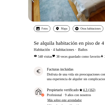
Fotos
Mapa
Otras habitaciones
Se alquila habitación en piso de 4
Habitación
4
habitaciones
Baños
visibility
favorite
person
548
visitas
38
veces guardado como favorito
Facturas incluidas
euro
Disfruta de una vida sin preocupaciones con 
una experiencia de alquiler sin complicacio
star
Propietario verificado
4.3 (162)
Profesional
·
9 años
con nosotros
Más sobre este arrendador