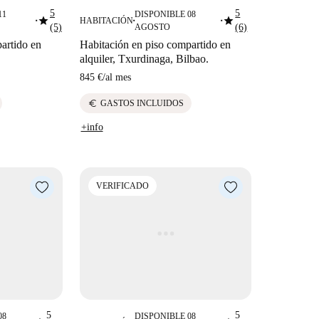
5
5
11
DISPONIBLE 08
star
star
HABITACIÓN
■
■
■
(5)
AGOSTO
(6)
artido en
Habitación en piso compartido en
alquiler, Txurdinaga, Bilbao.
845 €
/
al mes
euro
GASTOS INCLUIDOS
+info
VERIFICADO
5
5
08
DISPONIBLE 08