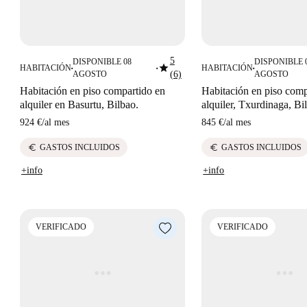
5
DISPONIBLE 08
DISPONIBLE 
star
HABITACIÓN
HABITACIÓN
■
■
■
AGOSTO
(6)
AGOSTO
Habitación en piso compartido en
Habitación en piso comp
alquiler en Basurtu, Bilbao.
alquiler, Txurdinaga, Bi
924 €
/
al mes
845 €
/
al mes
euro
euro
GASTOS INCLUIDOS
GASTOS INCLUIDOS
+info
+info
VERIFICADO
VERIFICADO