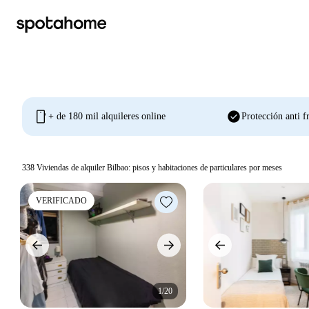
mobile
check_circle
+ de 180 mil alquileres online
Protección anti f
338
Viviendas de alquiler Bilbao: pisos y habitaciones de particulares por meses
VERIFICADO
1/20