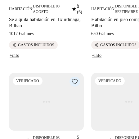
5
DISPONIBLE 08
DISPONIBLE 
star
HABITACIÓN
HABITACIÓN
■
■
■
AGOSTO
(6)
SEPTIEMBRE
Se alquila habitación en Txurdinaga,
Habitación en piso comp
Bilbao
Bilbo
1017 €
/
al mes
650 €
/
al mes
euro
euro
GASTOS INCLUIDOS
GASTOS INCLUIDOS
+info
+info
VERIFICADO
VERIFICADO
5
DISPONIBLE 08
DISPONIBLE 