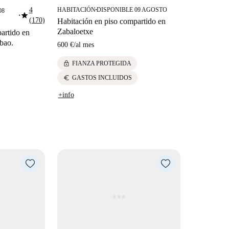
4
HABITACIÓN
DISPONIBLE 09 AGOSTO
08
■
star
■
(170)
Habitación en piso compartido en
Zabaloetxe
artido en
lbao.
600 €
/
al mes
lock
FIANZA PROTEGIDA
euro
GASTOS INCLUIDOS
+info