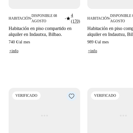
4
DISPONIBLE 08
DISPONIBLE 
star
HABITACIÓN
HABITACIÓN
■
■
■
AGOSTO
(170)
AGOSTO
Habitación en piso compartido en
Habitación en piso comp
alquiler en Indautxu, Bilbao.
alquiler en Indautxu, Bi
740 €
/
al mes
989 €
/
al mes
+info
+info
VERIFICADO
VERIFICADO