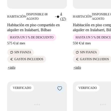
4
DISPONIBLE 08
DISPONIBLE 
star
HABITACIÓN
HABITACIÓN
■
■
■
AGOSTO
(37)
AGOSTO
Habitación en piso compartido en
Habitación en piso comp
alquiler en Iralabarri, Bilbao
alquiler en Iralabarri, Bi
HASTA UN 5 % DE DESCUENTO
HASTA UN 5 % DE DESC
575 €
/
al mes
550 €
/
al mes
savings
savings
SIN FIANZA
SIN FIANZA
euro
euro
GASTOS INCLUIDOS
GASTOS INCLUIDOS
+info
+info
VERIFICADO
VERIFICADO