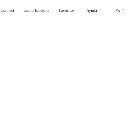
keyboard_arrow_down
keyboard_arrow_down
Connect
Cómo funciona
Favoritos
Ayuda
Es