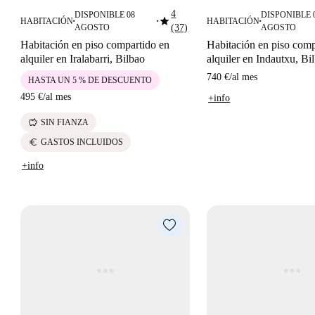
4
DISPONIBLE 08
DISPONIBLE 
star
HABITACIÓN
HABITACIÓN
■
■
■
AGOSTO
(37)
AGOSTO
Habitación en piso compartido en
Habitación en piso comp
alquiler en Iralabarri, Bilbao
alquiler en Indautxu, Bi
740 €
/
al mes
HASTA UN 5 % DE DESCUENTO
495 €
/
al mes
+info
savings
SIN FIANZA
euro
GASTOS INCLUIDOS
+info