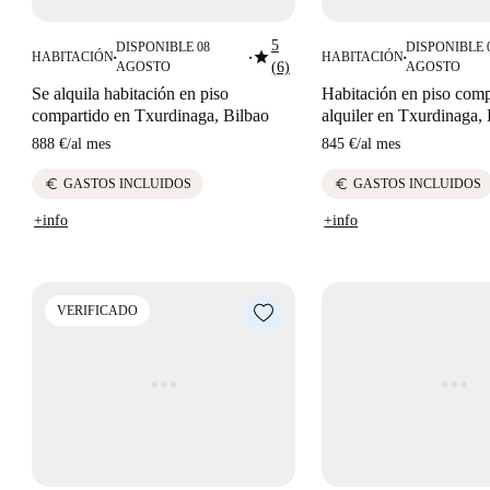
5
DISPONIBLE 08
DISPONIBLE 
star
HABITACIÓN
HABITACIÓN
■
■
■
AGOSTO
(6)
AGOSTO
Se alquila habitación en piso
Habitación en piso comp
compartido en Txurdinaga, Bilbao
alquiler en Txurdinaga,
888 €
/
al mes
845 €
/
al mes
euro
euro
GASTOS INCLUIDOS
GASTOS INCLUIDOS
+info
+info
VERIFICADO