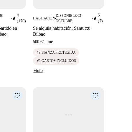
4
5
08
DISPONIBLE 03
star
star
HABITACIÓN
■
■
■
(170)
OCTUBRE
(7)
artido en
Se alquila habitación, Santutxu,
lbao.
Bilbao
500 €
/
al mes
lock
FIANZA PROTEGIDA
euro
GASTOS INCLUIDOS
+info