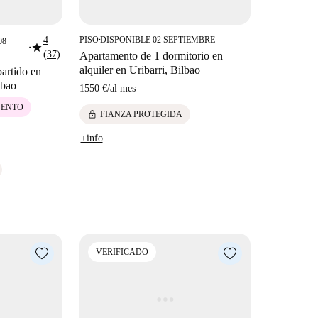
4
PISO
DISPONIBLE 02 SEPTIEMBRE
08
■
star
■
(37)
Apartamento de 1 dormitorio en
alquiler en Uribarri, Bilbao
artido en
lbao
1550 €
/
al mes
UENTO
lock
FIANZA PROTEGIDA
+info
VERIFICADO