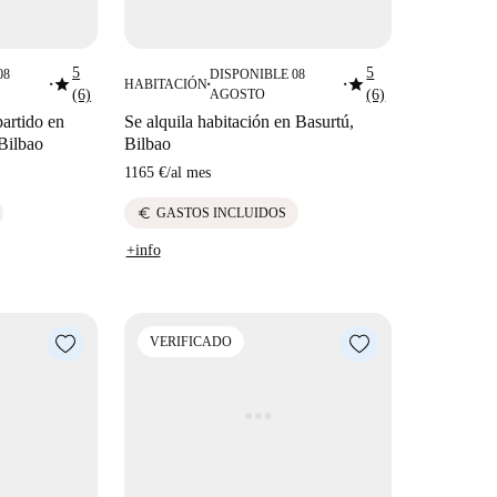
5
5
08
DISPONIBLE 08
star
star
HABITACIÓN
■
■
■
(6)
AGOSTO
(6)
artido en
Se alquila habitación en Basurtú,
 Bilbao
Bilbao
1165 €
/
al mes
euro
GASTOS INCLUIDOS
+info
VERIFICADO