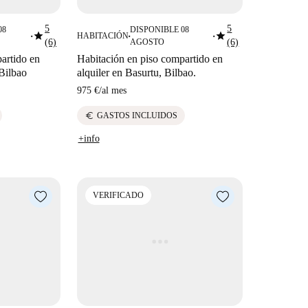
5
5
08
DISPONIBLE 08
star
star
HABITACIÓN
■
■
■
(6)
AGOSTO
(6)
artido en
Habitación en piso compartido en
 Bilbao
alquiler en Basurtu, Bilbao.
975 €
/
al mes
euro
GASTOS INCLUIDOS
+info
VERIFICADO