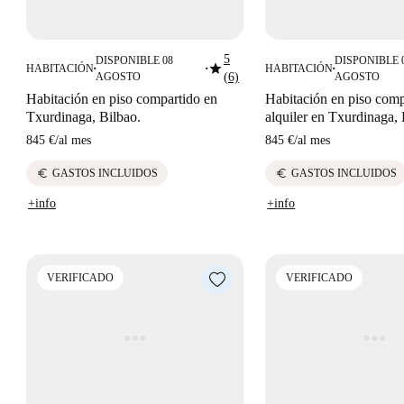
5
DISPONIBLE 08
DISPONIBLE 
star
HABITACIÓN
HABITACIÓN
■
■
■
AGOSTO
(6)
AGOSTO
Habitación en piso compartido en
Habitación en piso comp
Txurdinaga, Bilbao.
alquiler en Txurdinaga,
845 €
/
al mes
845 €
/
al mes
euro
euro
GASTOS INCLUIDOS
GASTOS INCLUIDOS
+info
+info
VERIFICADO
VERIFICADO