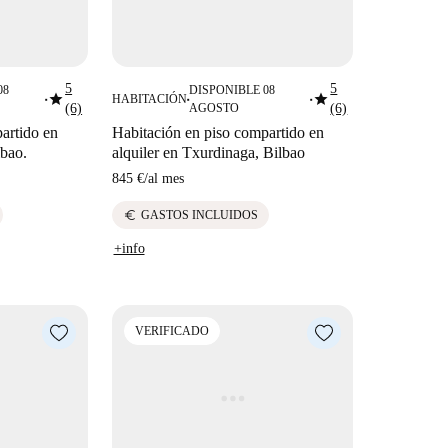
5
5
08
DISPONIBLE 08
star
star
HABITACIÓN
■
■
■
(6)
AGOSTO
(6)
artido en
Habitación en piso compartido en
lbao.
alquiler en Txurdinaga, Bilbao
845 €
/
al mes
euro
GASTOS INCLUIDOS
+info
VERIFICADO