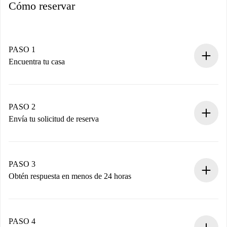
Cómo reservar
PASO 1
Encuentra tu casa
Proceso de reserva 100% online.
Casas y Propietarios verificados.
Tienes toda la información necesaria por adelantado.
PASO 2
Envía tu solicitud de reserva
Envía detalles básicos de tu perfil y de tu método de pago.
Recuerda que no te cobraremos nada hasta que el
propietario acepte.
PASO 3
Obtén respuesta en menos de 24 horas
El propietario tiene menos de 24 horas para confirmar.
Si es aceptada, te haremos el cargo y te pondremos en
contacto con el propietario.
PASO 4