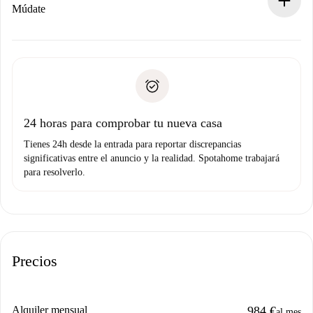
Si es rechazada: No te haremos ningún cargo y te
Múdate
ofreceremos alternativas.
Acuerda con el propietario los detalles de tu llegada,
Documentos necesarios si tu propiedad es “
Spotahome
recogida de llaves, etc.
plus
”.
Spotahome sólo transferirá el primer pago al propietario si
Documento de identidad o Pasaporte
no nos comunicas ningún problema.
Prueba de solvencia
Domiciliación del pago
24 horas para comprobar tu nueva casa
Tienes 24h desde la entrada para reportar discrepancias
significativas entre el anuncio y la realidad. Spotahome trabajará
para resolverlo.
Precios
Alquiler mensual
984 €
al mes