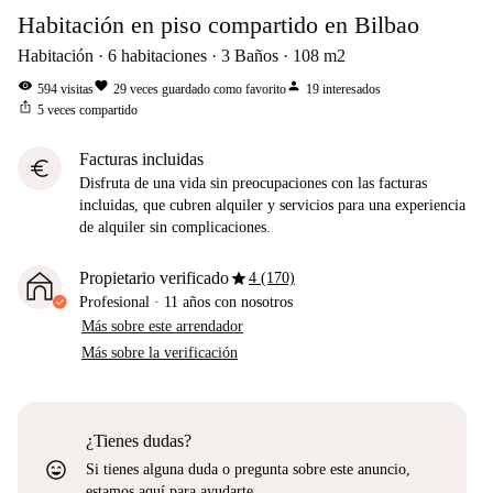
Habitación en piso compartido en Bilbao
Habitación
6
habitaciones
3
Baños
108
m2
visibility
favorite
person
594
visitas
29
veces guardado como favorito
19
interesados
ios_share
5
veces compartido
Facturas incluidas
euro
Disfruta de una vida sin preocupaciones con las facturas
incluidas, que cubren alquiler y servicios para una experiencia
de alquiler sin complicaciones.
star
Propietario verificado
4 (170)
Profesional
·
11 años
con nosotros
Más sobre este arrendador
Más sobre la verificación
¿Tienes dudas?
sentiment_very_satisfied
Si tienes alguna duda o pregunta sobre este anuncio,
estamos aquí para ayudarte.