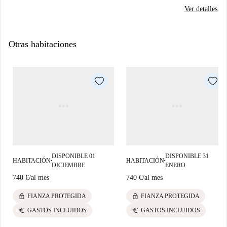
Ver detalles
Otras habitaciones
DISPONIBLE 01
DISPONIBLE 31
HABITACIÓN
HABITACIÓN
■
■
DICIEMBRE
ENERO
740 €
/
al mes
740 €
/
al mes
lock
lock
FIANZA PROTEGIDA
FIANZA PROTEGIDA
euro
euro
GASTOS INCLUIDOS
GASTOS INCLUIDOS