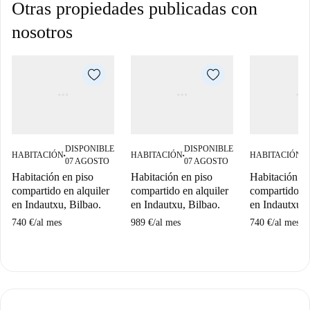
Otras propiedades publicadas con
nosotros
DISPONIBLE
DISPONIBLE
D
HABITACIÓN
HABITACIÓN
HABITACIÓN
■
■
■
07 AGOSTO
07 AGOSTO
0
Habitación en piso
Habitación en piso
Habitación en
compartido en alquiler
compartido en alquiler
compartido en
en Indautxu, Bilbao.
en Indautxu, Bilbao.
en Indautxu, 
740 €
/
al mes
989 €
/
al mes
740 €
/
al mes