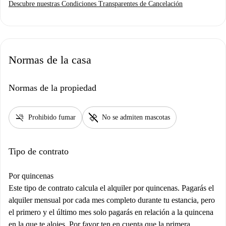
Descubre nuestras Condiciones Transparentes de Cancelación
Normas de la casa
Normas de la propiedad
smoke_free
pet_supplies
Prohibido fumar
No se admiten mascotas
Tipo de contrato
Por quincenas
Este tipo de contrato calcula el alquiler por quincenas. Pagarás el
alquiler mensual por cada mes completo durante tu estancia, pero
el primero y el último mes solo pagarás en relación a la quincena
en la que te alojes. Por favor ten en cuenta que la primera