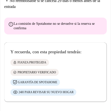
No reembolsable
si se cancela 29 días o menos antes de la
entrada
error
La comisión de Spotahome
no se devuelve
si la reserva se
confirma
Y recuerda, con esta propiedad tendrás:
lock
FIANZA PROTEGIDA
check_circle
PROPIETARIO VERIFICADO
GARANTÍA DE SPOTAHOME
24H PARA REVISAR SU NUEVO HOGAR