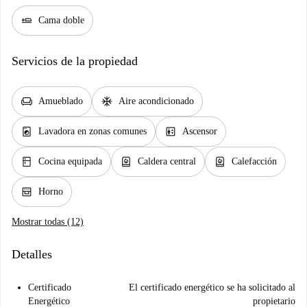
airline_seat_flat
Cama doble
Servicios de la propiedad
chair
ac_unit
Amueblado
Aire acondicionado
local_laundry_service
elevator
Lavadora en zonas comunes
Ascensor
kitchen
water_heater
water_heater
Cocina equipada
Caldera central
Calefacción
oven_gen
Horno
Mostrar todas (12)
Detalles
Certificado
El certificado energético se ha solicitado al
Energético
propietario