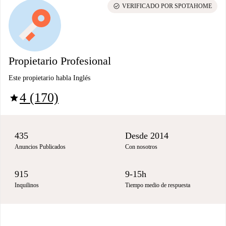
check_circle
VERIFICADO POR SPOTAHOME
Propietario Profesional
Este propietario habla Inglés
4 (170)
star
435
Desde 2014
Anuncios Publicados
Con nosotros
915
9-15h
Inquilinos
Tiempo medio de respuesta