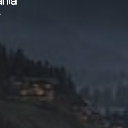
nia
5