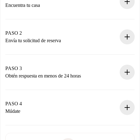
Encuentra tu casa
Proceso de reserva 100% online.
Casas y Propietarios verificados.
Tienes toda la información necesaria por adelantado.
PASO 2
Envía tu solicitud de reserva
Envía detalles básicos de tu perfil y de tu método de pago.
Recuerda que no te cobraremos nada hasta que el
propietario acepte.
PASO 3
Obtén respuesta en menos de 24 horas
El propietario tiene menos de 24 horas para confirmar.
Si es aceptada, te haremos el cargo y te pondremos en
contacto con el propietario.
PASO 4
Si es rechazada: No te haremos ningún cargo y te
Múdate
ofreceremos alternativas.
Acuerda con el propietario los detalles de tu llegada,
Documentos necesarios si tu propiedad es “
Spotahome
recogida de llaves, etc.
plus
”.
Spotahome sólo transferirá el primer pago al propietario si