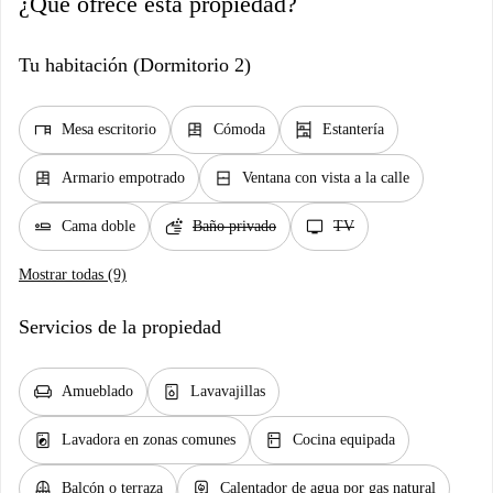
¿Qué ofrece esta propiedad?
Tu habitación (Dormitorio 2)
desk
dresser
shelves
Mesa escritorio
Cómoda
Estantería
dresser
window_closed
Armario empotrado
Ventana con vista a la calle
airline_seat_flat
soap
tv
Cama doble
Baño privado
TV
Mostrar todas (9)
Servicios de la propiedad
chair
dishwasher_gen
Amueblado
Lavavajillas
local_laundry_service
kitchen
Lavadora en zonas comunes
Cocina equipada
balcony
water_heater
Balcón o terraza
Calentador de agua por gas natural