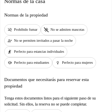
Normas de la casa
Normas de la propiedad
smoke_free
pet_supplies
Prohibido fumar
No se admiten mascotas
person_add
No se permiten invitados a pasar la noche
hail
Perfecto para estancias individuales
school
female
Perfecto para estudiantes
Perfecto para mujeres
Documentos que necesitarás para reservar esta
propiedad
Tenga estos documentos listos para el siguiente paso de su
solicitud. Sin ellos, la reserva no se puede completar.