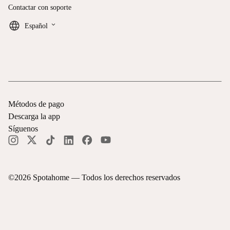
Contactar con soporte
keyboard_arrow_down
Español
Métodos de pago
Descarga la app
Síguenos
©
2026
Spotahome —
Todos los derechos reservados