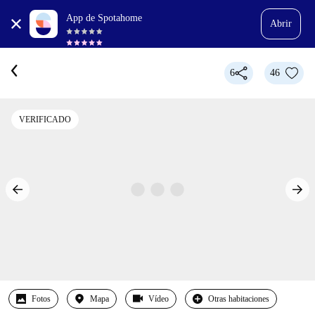
App de Spotahome
Abrir
6
46
VERIFICADO
Fotos
Mapa
Vídeo
Otras habitaciones