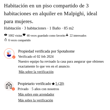
Habitación en un piso compartido de 3
habitaciones en alquiler en Malpighi, ideal
para mujeres.
Habitación
3
habitaciones
1
Baño
85
m2
visibility
favorite
person
1002
visitas
46
veces guardado como favorito
22
interesados
ios_share
6
veces compartido
Propiedad verificada por Spotahome
Verificado el
02 feb 2024
Nuestro equipo ha revisado la casa para asegurar que obtienes
exactamente lo que ves en el anuncio.
Más sobre la verificación
star
Propietario verificado
5 (20)
Privado
·
5 años
con nosotros
Más sobre este arrendador
Más sobre la verificación