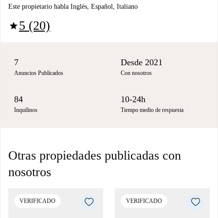
Este propietario habla Inglés, Español, Italiano
5 (20)
star
7
Desde 2021
Anuncios Publicados
Con nosotros
84
10-24h
Inquilinos
Tiempo medio de respuesta
Otras propiedades publicadas con
nosotros
VERIFICADO
VERIFICADO