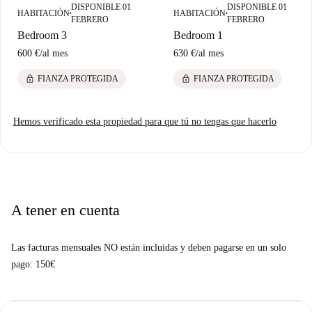
DISPONIBLE 01
DISPONIBLE 01
acceso a las necesidades diarias.
HABITACIÓN
HABITACIÓN
■
■
FEBRERO
FEBRERO
Bedroom 3
Bedroom 1
600 €
/
al mes
630 €
/
al mes
lock
lock
FIANZA PROTEGIDA
FIANZA PROTEGIDA
Hemos verificado esta propiedad para que tú no tengas que hacerlo
A tener en cuenta
Las facturas mensuales NO están incluidas y deben pagarse en un solo
pago: 150€