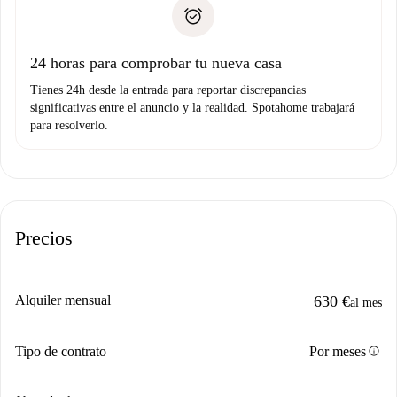
Documento de identidad o Pasaporte
no nos comunicas ningún problema.
Prueba de solvencia
Domiciliación del pago
24 horas para comprobar tu nueva casa
Tienes 24h desde la entrada para reportar discrepancias
significativas entre el anuncio y la realidad. Spotahome trabajará
para resolverlo.
Precios
Alquiler mensual
630 €
al mes
info
Tipo de contrato
Por meses