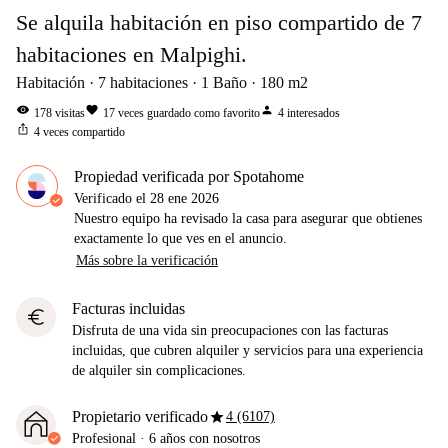
Se alquila habitación en piso compartido de 7
habitaciones en Malpighi.
Habitación
7
habitaciones
1
Baño
180
m2
visibility
favorite
person
178
visitas
17
veces guardado como favorito
4
interesados
ios_share
4
veces compartido
Propiedad verificada por Spotahome
Verificado el
28 ene 2026
Nuestro equipo ha revisado la casa para asegurar que obtienes
exactamente lo que ves en el anuncio.
Más sobre la verificación
Facturas incluidas
euro
Disfruta de una vida sin preocupaciones con las facturas
incluidas, que cubren alquiler y servicios para una experiencia
de alquiler sin complicaciones.
star
Propietario verificado
4 (6107)
Profesional
·
6 años
con nosotros