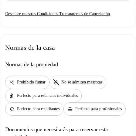
Descubre nuestras Condiciones Transparentes de Cancelación
Normas de la casa
Normas de la propiedad
smoke_free
pet_supplies
Prohibido fumar
No se admiten mascotas
hail
Perfecto para estancias individuales
school
business_center
Perfecto para estudiantes
Perfecto para profesionales
Documentos que necesitarás para reservar esta