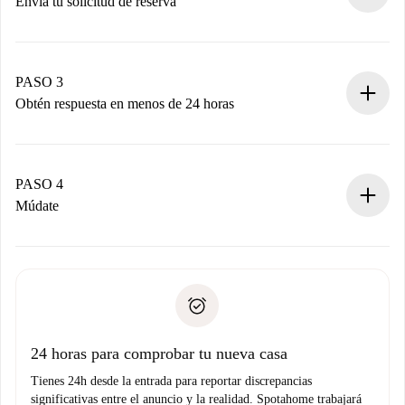
Envía tu solicitud de reserva
Envía detalles básicos de tu perfil y de tu método de pago.
Recuerda que no te cobraremos nada hasta que el
propietario acepte.
PASO 3
Obtén respuesta en menos de 24 horas
El propietario tiene menos de 24 horas para confirmar.
Si es aceptada, te haremos el cargo y te pondremos en
contacto con el propietario.
PASO 4
Si es rechazada: No te haremos ningún cargo y te
Múdate
ofreceremos alternativas.
Acuerda con el propietario los detalles de tu llegada,
Documentos necesarios si tu propiedad es “
Spotahome
recogida de llaves, etc.
plus
”.
Spotahome sólo transferirá el primer pago al propietario si
Documento de identidad o Pasaporte
no nos comunicas ningún problema.
Prueba de solvencia
Domiciliación del pago
24 horas para comprobar tu nueva casa
Tienes 24h desde la entrada para reportar discrepancias
significativas entre el anuncio y la realidad. Spotahome trabajará