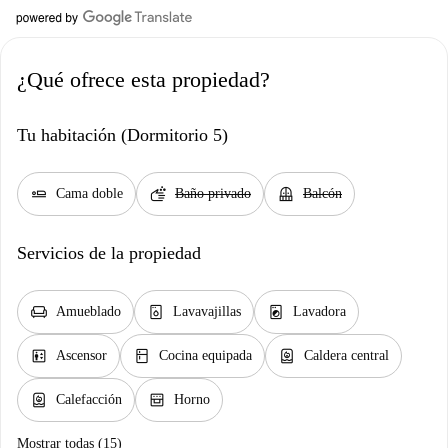
¿Qué ofrece esta propiedad?
Tu habitación (Dormitorio 5)
airline_seat_flat
soap
balcony
Cama doble
Baño privado
Balcón
Servicios de la propiedad
chair
dishwasher_gen
local_laundry_service
Amueblado
Lavavajillas
Lavadora
elevator
kitchen
water_heater
Ascensor
Cocina equipada
Caldera central
water_heater
oven_gen
Calefacción
Horno
Mostrar todas (15)