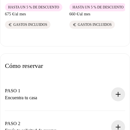
HASTA UN 5 % DE DESCUENTO
HASTA UN 5 % DE DESCUENTO
675 €
/
al mes
660 €
/
al mes
euro
euro
GASTOS INCLUIDOS
GASTOS INCLUIDOS
Cómo reservar
PASO 1
Encuentra tu casa
Proceso de reserva 100% online.
Casas y Propietarios verificados.
Tienes toda la información necesaria por adelantado.
PASO 2