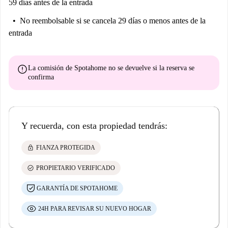
59 días antes de la entrada
No reembolsable
si se cancela 29 días o menos antes de la
entrada
error
La comisión de Spotahome
no se devuelve
si la reserva se
confirma
Y recuerda, con esta propiedad tendrás:
lock
FIANZA PROTEGIDA
check_circle
PROPIETARIO VERIFICADO
GARANTÍA DE SPOTAHOME
24H PARA REVISAR SU NUEVO HOGAR