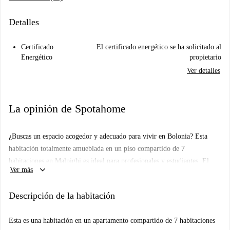
Detalles
Certificado
El certificado energético se ha solicitado al
Energético
propietario
Ver detalles
La opinión de Spotahome
¿Buscas un espacio acogedor y adecuado para vivir en Bolonia? Esta
habitación totalmente amueblada en un piso compartido de 7
habitaciones en Malpighi es ideal para profesionales y estudiantes. El
keyboard_arrow_down
Ver más
piso cuenta con lavadora, lavavajillas y horno privados. Dispone de
calefacción central y agua incluidas en el precio del alquiler. Además,
Descripción de la habitación
cuenta con ascensor. Nota: No tiene aire acondicionado, balcón ni
terraza. No se permite fumar ni mascotas, por lo que es perfecto para
Esta es una habitación en un apartamento compartido de 7 habitaciones
personas solas.