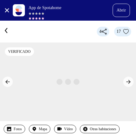
App de Spotahome
Abrir
4
17
VERIFICADO
Fotos
Mapa
Vídeo
Otras habitaciones