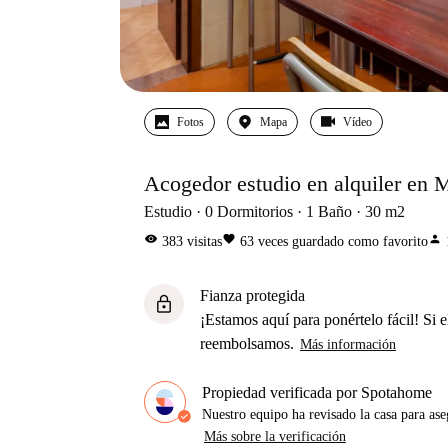
Fotos
Mapa
Vídeo
Acogedor estudio en alquiler en 
Estudio
0
Dormitorios
1
Baño
30
m2
visibility
favorite
person
383
visitas
63
veces guardado como favorito
Fianza protegida
lock
¡Estamos aquí para ponértelo fácil! Si el
reembolsamos.
Más información
Propiedad verificada por Spotahome
Nuestro equipo ha revisado la casa para ase
Más sobre la verificación