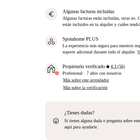
Algunas facturas incluidas
euro
Algunas facturas están incluidas; otras no. 
están incluidos en tu alquiler y cuáles tendr
Spotahome PLUS
La experiencia más segura para nuestros inq
soporte adicional durante todo el alquiler.
V
star
Propietario verificado
4.3 (56)
Profesional
·
7 años
con nosotros
Más sobre este arrendador
Más sobre la verificación
¿Tienes dudas?
sentiment_very_satisfied
Si tienes alguna duda o pregunta sobre est
aquí para ayudarte.