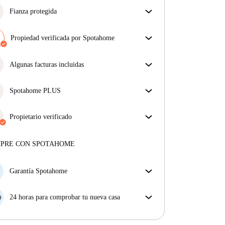
Fianza protegida
¡Estamos aquí para ponértelo fácil! Si el propietario
no te devuelve la fianza, nosotros te la
Propiedad verificada por Spotahome
reembolsamos.
Más información
Nuestro equipo ha revisado la casa para asegurar que
obtienes exactamente lo que ves en el anuncio.
Algunas facturas incluidas
Más sobre la verificación
Algunas facturas están incluidas; otras no. Consulta
la descripción del anuncio para ver qué suministros
Spotahome PLUS
están incluidos en tu alquiler y cuáles tendrás que
La experiencia más segura para nuestros inquilinos
pagar aparte.
más exigentes. Estándares más altos de seguridad y
Propietario verificado
soporte adicional durante todo el alquiler.
Ver más
Profesional
·
7 años
con nosotros
Más sobre este arrendador
MPRE CON SPOTAHOME
Más sobre la verificación
Garantía Spotahome
Si el propietario cancela tu reserva dentro de las 48
horas previas a la fecha de entrada, Spotahome A) te
24 horas para comprobar tu nueva casa
ayudará a encontrar un nuevo alojamiento y cubrirá
Si existe alguna diferencia con el anuncio que viste
el hotel hasta que encuentres nueva casa o B) te hará
en Spotahome, comunícanoslo dentro de las 24 horas