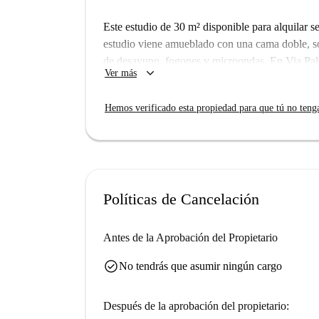
Este estudio de 30 m² disponible para alquilar se
estudio viene amueblado con una cama doble, s
de desayuno, fogones y microondas. En Via Pale
keyboard_arrow_down
Ver más
restaurantes y otros servicios básicos.
Hemos verificado esta propiedad para que tú no teng
Políticas de Cancelación
Antes de la Aprobación del Propietario
check_circle
No tendrás que asumir ningún cargo
Después de la aprobación del propietario: