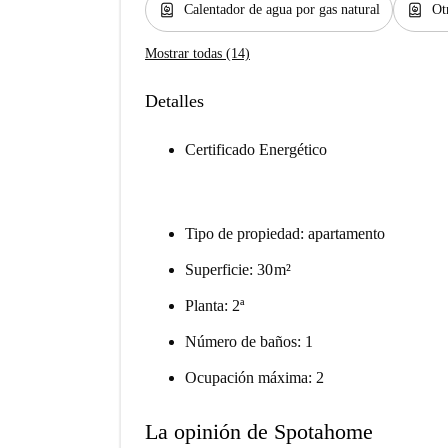
water_heater
water_heater
Calentador de agua por gas natural
Ot
Mostrar todas (14)
Detalles
Certificado Energético
Tipo de propiedad: apartamento
Superficie: 30 m²
Planta: 2ª
Número de baños: 1
Ocupación máxima: 2
La opinión de Spotahome