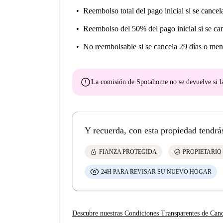
Reembolso total del pago inicial
si se cancel
Reembolso del 50% del pago inicial
si se ca
No reembolsable
si se cancela 29 días o men
error
La comisión de Spotahome
no se devuelve
si l
Y recuerda, con esta propiedad tendrá
lock
check_circle
FIANZA PROTEGIDA
PROPIETARIO
24H PARA REVISAR SU NUEVO HOGAR
Descubre nuestras Condiciones Transparentes de Can