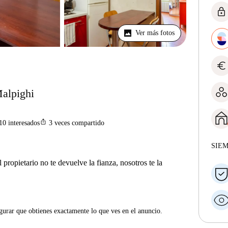
lock
Ver más fotos
euro
Malpighi
ios_share
10
interesados
3
veces compartido
SIE
 propietario no te devuelve la fianza, nosotros te la
gurar que obtienes exactamente lo que ves en el anuncio.