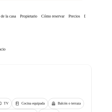
de la casa
Propietario
Cómo reservar
Precios
Disponibilidades
ncio
v
kitchen
balcony
TV
Cocina equipada
Balcón o terraza