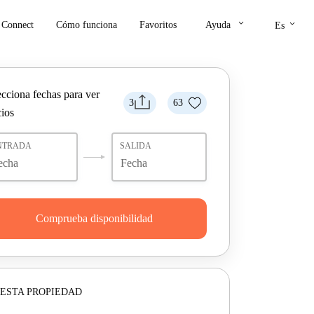
keyboard_arrow_down
keyboard_arrow_down
Connect
Cómo funciona
Favoritos
Ayuda
Es
ecciona fechas para ver
3
63
cios
NTRADA
SALIDA
Comprueba disponibilidad
ESTA PROPIEDAD