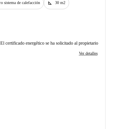
square_foot
ro sistema de calefacción
30 m2
El certificado energético se ha solicitado al propietario
Ver detalles