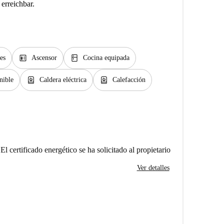
erreichbar.
elevator
kitchen
es
Ascensor
Cocina equipada
water_heater
water_heater
nible
Caldera eléctrica
Calefacción
El certificado energético se ha solicitado al propietario
Ver detalles