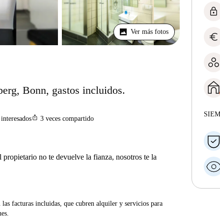
lock
Ver más fotos
euro
erg, Bonn, gastos incluidos.
SIE
ios_share
interesados
3
veces compartido
 propietario no te devuelve la fianza, nosotros te la
las facturas incluidas, que cubren alquiler y servicios para
nes.