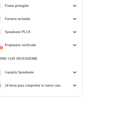
Fianza protegida
¡Estamos aquí para ponértelo fácil! Si el propietario
no te devuelve la fianza, nosotros te la
Facturas incluidas
reembolsamos.
Más información
Disfruta de una vida sin preocupaciones con las
facturas incluidas, que cubren alquiler y servicios
Spotahome PLUS
para una experiencia de alquiler sin complicaciones.
La experiencia más segura para nuestros inquilinos
más exigentes. Estándares más altos de seguridad y
Propietario verificado
soporte adicional durante todo el alquiler.
Ver más
Profesional
·
1 años
con nosotros
Más sobre este arrendador
MPRE CON SPOTAHOME
Más sobre la verificación
Garantía Spotahome
Si el propietario cancela tu reserva dentro de las 48
horas previas a la fecha de entrada, Spotahome A) te
24 horas para comprobar tu nueva casa
ayudará a encontrar un nuevo alojamiento y cubrirá
Si existe alguna diferencia con el anuncio que viste
el hotel hasta que encuentres nueva casa o B) te hará
en Spotahome, comunícanoslo dentro de las 24 horas
la devolución íntegra de la reserva.
siguientes a tu llegada para que podamos buscar una
solución.