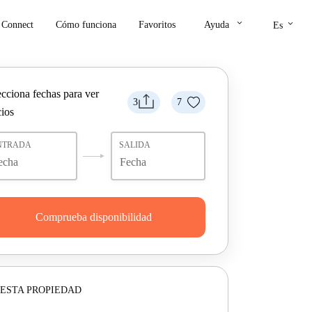
keyboard_arrow_down
keyboard_arrow_down
Connect
Cómo funciona
Favoritos
Ayuda
Es
ecciona fechas para ver
3
7
cios
NTRADA
SALIDA
Comprueba disponibilidad
ESTA PROPIEDAD