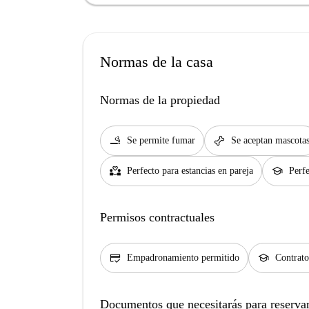
Normas de la casa
Normas de la propiedad
smoking_rooms
pet_supplies
Se permite fumar
Se aceptan mascota
partner_heart
school
Perfecto para estancias en pareja
Perfe
Permisos contractuales
credit_score
school
Empadronamiento permitido
Contrato
Documentos que necesitarás para reservar