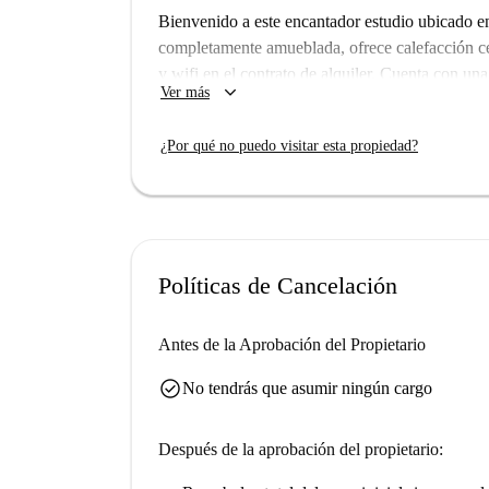
Bienvenido a este encantador estudio ubicado e
completamente amueblada, ofrece calefacción cent
y wifi en el contrato de alquiler. Cuenta con u
keyboard_arrow_down
Ver más
secadora. El estudio también incluye un balcón 
restricciones. Se permite fumar dentro de la pro
¿Por qué no puedo visitar esta propiedad?
Situado en la zona de Bonn-Bad Godesberg, el al
Cerca se encuentran la atracción turística Kath
restaurantes como Vinogrande, Lo Scoglio y We
cómodo y convenientemente ubicado para su est
Políticas de Cancelación
Antes de la Aprobación del Propietario
check_circle
No tendrás que asumir ningún cargo
Después de la aprobación del propietario: