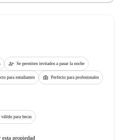
person_add
s
Se permiten invitados a pasar la noche
business_center
cto para estudiantes
Perfecto para profesionales
 válido para becas
 esta propiedad