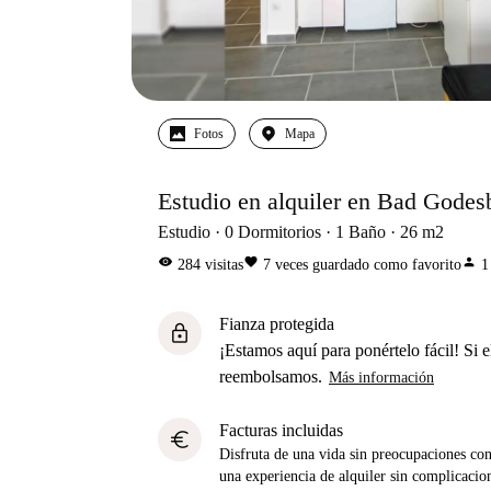
Fotos
Mapa
Estudio en alquiler en Bad Godesb
Estudio
0
Dormitorios
1
Baño
26
m2
visibility
favorite
person
284
visitas
7
veces guardado como favorito
1
Fianza protegida
lock
¡Estamos aquí para ponértelo fácil! Si el
reembolsamos.
Más información
Facturas incluidas
euro
Disfruta de una vida sin preocupaciones con 
una experiencia de alquiler sin complicacio