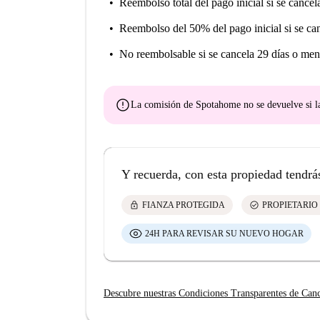
Reembolso total del pago inicial
si se cancel
Reembolso del 50% del pago inicial
si se ca
No reembolsable
si se cancela 29 días o men
error
La comisión de Spotahome
no se devuelve
si l
Y recuerda, con esta propiedad tendrá
lock
check_circle
FIANZA PROTEGIDA
PROPIETARIO
24H PARA REVISAR SU NUEVO HOGAR
Descubre nuestras Condiciones Transparentes de Can