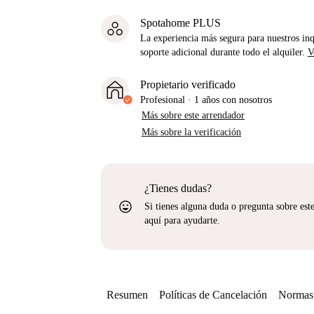
Spotahome PLUS
La experiencia más segura para nuestros inq
soporte adicional durante todo el alquiler.
V
Propietario verificado
Profesional
·
1 años
con nosotros
Más sobre este arrendador
Más sobre la verificación
¿Tienes dudas?
sentiment_very_satisfied
Si tienes alguna duda o pregunta sobre est
aquí para ayudarte.
Resumen
Políticas de Cancelación
Normas 