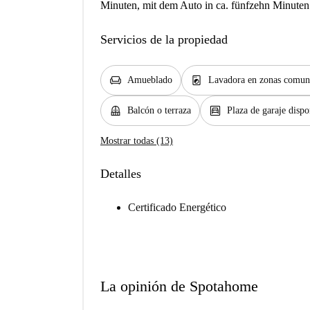
Minuten, mit dem Auto in ca. fünfzehn Minuten 
Servicios de la propiedad
chair
local_laundry_service
Amueblado
Lavadora en zonas comun
balcony
garage
Balcón o terraza
Plaza de garaje dispo
Mostrar todas (13)
Detalles
Certificado Energético
La opinión de Spotahome