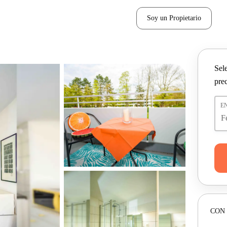
Soy un Propietario
Sel
pre
E
CON 