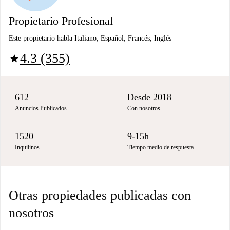
Propietario Profesional
Este propietario habla Italiano, Español, Francés, Inglés
4.3 (355)
star
612
Desde 2018
Anuncios Publicados
Con nosotros
1520
9-15h
Inquilinos
Tiempo medio de respuesta
Otras propiedades publicadas con
nosotros