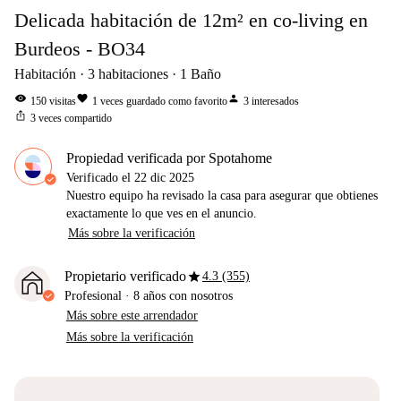
Delicada habitación de 12m² en co-living en
Burdeos - BO34
Habitación
3
habitaciones
1
Baño
visibility
favorite
person
150
visitas
1
veces guardado como favorito
3
interesados
ios_share
3
veces compartido
Propiedad verificada por Spotahome
Verificado el
22 dic 2025
Nuestro equipo ha revisado la casa para asegurar que obtienes
exactamente lo que ves en el anuncio.
Más sobre la verificación
star
Propietario verificado
4.3 (355)
Profesional
·
8 años
con nosotros
Más sobre este arrendador
Más sobre la verificación