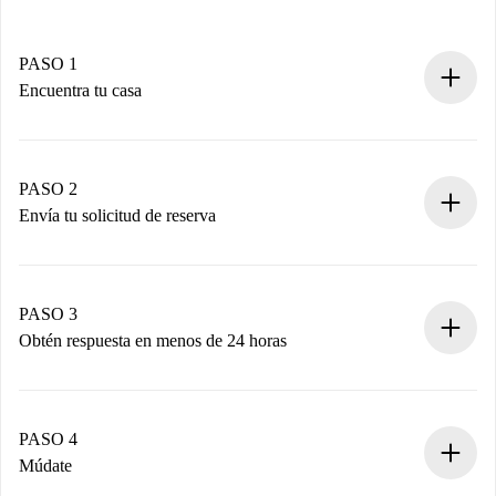
PASO 1
Encuentra tu casa
Proceso de reserva 100% online.
Casas y Propietarios verificados.
Tienes toda la información necesaria por adelantado.
PASO 2
Envía tu solicitud de reserva
Envía detalles básicos de tu perfil y de tu método de pago.
Recuerda que no te cobraremos nada hasta que el
propietario acepte.
PASO 3
Obtén respuesta en menos de 24 horas
El propietario tiene menos de 24 horas para confirmar.
Si es aceptada, te haremos el cargo y te pondremos en
contacto con el propietario.
PASO 4
Si es rechazada: No te haremos ningún cargo y te
Múdate
ofreceremos alternativas.