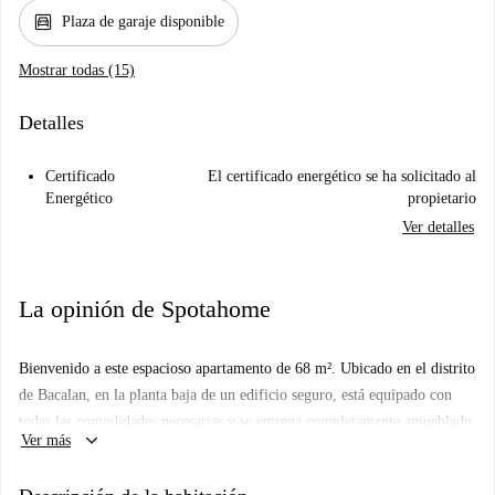
garage
Plaza de garaje disponible
Mostrar todas (15)
Detalles
Certificado
El certificado energético se ha solicitado al
Energético
propietario
Ver detalles
La opinión de Spotahome
Bienvenido a este espacioso apartamento de 68 m². Ubicado en el distrito
de Bacalan, en la planta baja de un edificio seguro, está equipado con
todas las comodidades necesarias y se entrega completamente amueblado.
keyboard_arrow_down
Ver más
El apartamento incluye: 3 dormitorios de entre 11 y 14 m², uno de ellos
con balcón, una gran cocina con zona de comedor, un aseo independiente