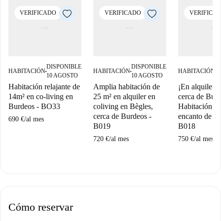
VERIFICADO
VERIFICADO
VERIFICA
DISPONIBLE
DISPONIBLE
D
HABITACIÓN
HABITACIÓN
HABITACIÓN
■
■
■
10 AGOSTO
10 AGOSTO
1
Habitación relajante de
Amplia habitación de
¡En alquiler e
14m² en co-living en
25 m² en alquiler en
cerca de Bur
Burdeos - BO33
coliving en Bègles,
Habitación c
cerca de Burdeos -
encanto de 13
690 €
/
al mes
B019
B018
720 €
/
al mes
750 €
/
al mes
Cómo reservar