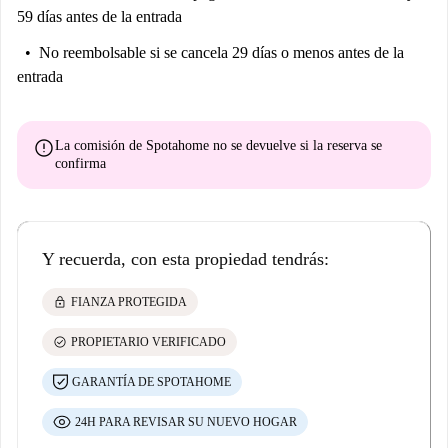
59 días antes de la entrada
No reembolsable
si se cancela 29 días o menos antes de la
entrada
error
La comisión de Spotahome
no se devuelve
si la reserva se
confirma
Y recuerda, con esta propiedad tendrás:
lock
FIANZA PROTEGIDA
check_circle
PROPIETARIO VERIFICADO
GARANTÍA DE SPOTAHOME
24H PARA REVISAR SU NUEVO HOGAR