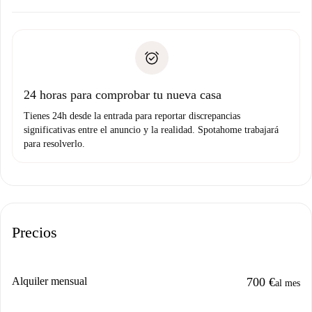
Acuerda con el propietario los detalles de tu llegada,
Documentos necesarios si tu propiedad es “
Spotahome
recogida de llaves, etc.
plus
”.
Spotahome sólo transferirá el primer pago al propietario si
Documento de identidad o Pasaporte
no nos comunicas ningún problema.
Prueba de solvencia
Domiciliación del pago
24 horas para comprobar tu nueva casa
Tienes 24h desde la entrada para reportar discrepancias
significativas entre el anuncio y la realidad. Spotahome trabajará
para resolverlo.
Precios
Alquiler mensual
700 €
al mes