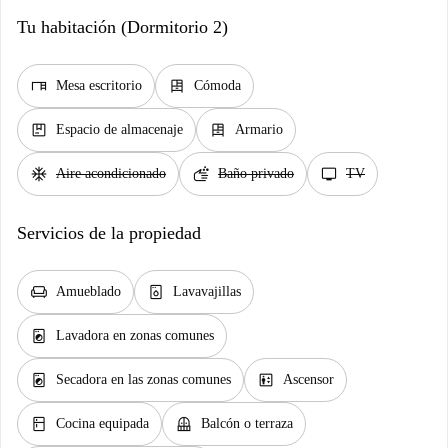
Tu habitación (Dormitorio 2)
desk
dresser
Mesa escritorio
Cómoda
package
dresser
Espacio de almacenaje
Armario
ac_unit
soap
tv
Aire acondicionado
Baño privado
TV
Servicios de la propiedad
chair
dishwasher_gen
Amueblado
Lavavajillas
local_laundry_service
Lavadora en zonas comunes
local_laundry_service
elevator
Secadora en las zonas comunes
Ascensor
kitchen
balcony
Cocina equipada
Balcón o terraza