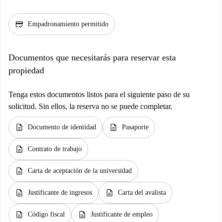
credit_score
Empadronamiento permitido
Documentos que necesitarás para reservar esta
propiedad
Tenga estos documentos listos para el siguiente paso de su
solicitud. Sin ellos, la reserva no se puede completar.
description
description
Documento de identidad
Pasaporte
description
Contrato de trabajo
description
Carta de aceptación de la universidad
description
description
Justificante de ingresos
Carta del avalista
description
description
Código fiscal
Justificante de empleo