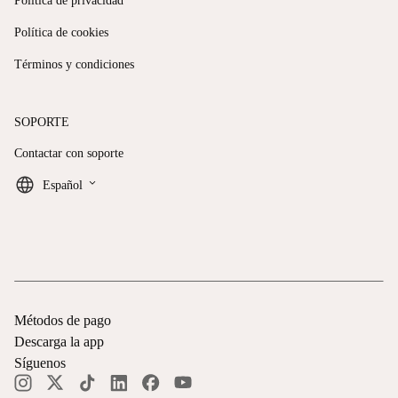
Política de privacidad
Política de cookies
Términos y condiciones
SOPORTE
Contactar con soporte
keyboard_arrow_down
Español
Métodos de pago
Descarga la app
Síguenos