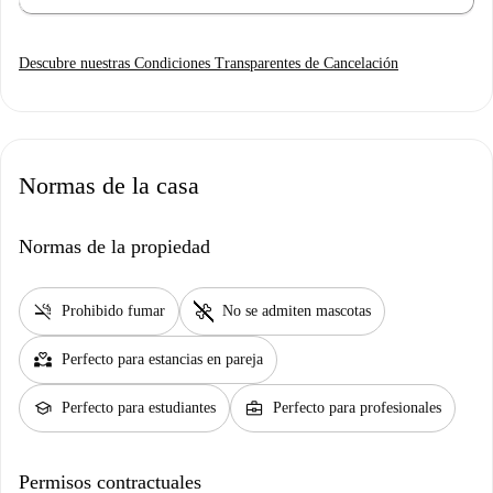
Descubre nuestras Condiciones Transparentes de Cancelación
Normas de la casa
Normas de la propiedad
smoke_free
pet_supplies
Prohibido fumar
No se admiten mascotas
partner_heart
Perfecto para estancias en pareja
school
business_center
Perfecto para estudiantes
Perfecto para profesionales
Permisos contractuales