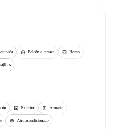
balcony
oven_gen
equipada
Balcón o terraza
Horno
ajillas
image
dresser
lcón
Exterior
Armario
ac_unit
le
Aire acondicionado