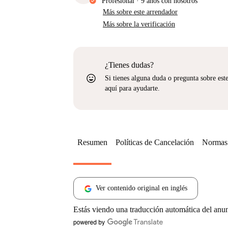
Profesional
·
9 años
con nosotros
Más sobre este arrendador
Más sobre la verificación
¿Tienes dudas?
sentiment_very_satisfied
Si tienes alguna duda o pregunta sobre est
aquí para ayudarte.
Resumen
Políticas de Cancelación
Normas 
Ver contenido original en inglés
Estás viendo una traducción automática del anu