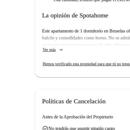
La opinión de Spotahome
Este apartamento de 1 dormitorio en Bruselas o
balcón y comodidades como horno. No se admite
pasan por un riguroso proceso de selección para 
keyboard_arrow_down
Ver más
Ubicado cerca de varios lugares de interés, c
Galilée y HUB-Campus Koningsstraat, así com
Hemos verificado esta propiedad para que tú no teng
atracción turística Koninginneplein también está
Políticas de Cancelación
Antes de la Aprobación del Propietario
check_circle
No tendrás que asumir ningún cargo