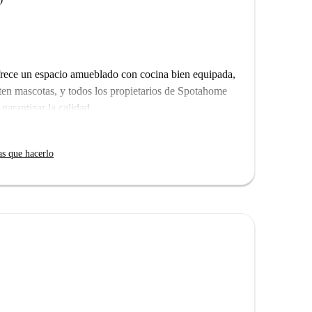
frece un espacio amueblado con cocina bien equipada,
n mascotas, y todos los propietarios de Spotahome
garantizar la calidad.
omo la Escuela de Artes LUCA, las universidades HEG-
o restaurantes como Mebrahtom y Kasım. La
as que hacerlo
 cerca.