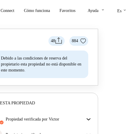
keyboard_arrow_down
keyboard_arrow_down
Connect
Cómo funciona
Favoritos
Ayuda
Es
48
884
Debido a las condiciones de reserva del
propietario esta propiedad no está disponible en
este momento.
ESTA PROPIEDAD
propiedad verificada por Victor
Nuestro homechecker ha revisado la casa para