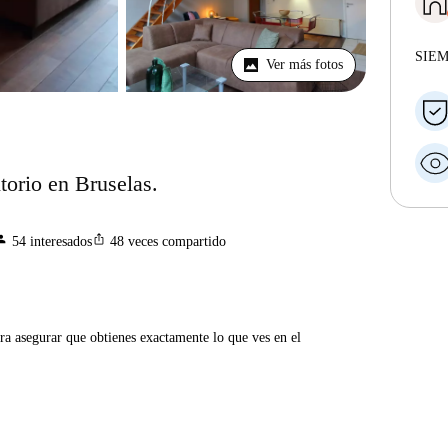
SIE
Ver más fotos
torio en Bruselas.
rson
ios_share
54
interesados
48
veces compartido
ra asegurar que obtienes exactamente lo que ves en el