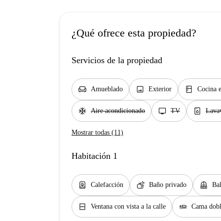
¿Qué ofrece esta propiedad?
Servicios de la propiedad
chair
image
kitchen
Amueblado
Exterior
Cocina 
ac_unit
tv
dishwasher_gen
Aire acondicionado
TV
Lavav
Mostrar todas (11)
Habitación 1
water_heater
soap
balcony
Calefacción
Baño privado
Ba
window_closed
airline_seat_flat
Ventana con vista a la calle
Cama dob