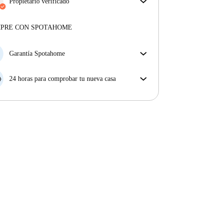
asegurar que obtienes exactamente lo que ves en el
Propietario verificado
anuncio.
Profesional
·
9 años
con nosotros
Más sobre la verificación
Más sobre este arrendador
MPRE CON SPOTAHOME
Más sobre la verificación
Garantía Spotahome
Si el propietario cancela tu reserva dentro de las 48
horas previas a la fecha de entrada, Spotahome A) te
24 horas para comprobar tu nueva casa
ayudará a encontrar un nuevo alojamiento y cubrirá
Si existe alguna diferencia con el anuncio que viste
el hotel hasta que encuentres nueva casa o B) te hará
en Spotahome, comunícanoslo dentro de las 24 horas
la devolución íntegra de la reserva.
siguientes a tu llegada para que podamos buscar una
solución.